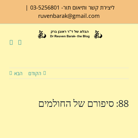
לג
ליצירת קשר ותיאום תור-
03-5256801
|
תוכן
ruvenbarak@gmail.com
הקודם
הבא
88: סיפורם של החולמים