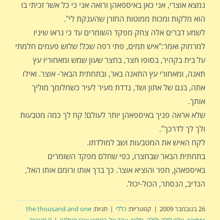
נמצא אוצרי, אני כאן באיספאהן ורואה אני כי כל אשר זכיתי בו
הוא מלקות ומכות ממוטות החזרן שהענקת לי".
לשמע דברים אלה צחק מפקד השומרים עד כי נראו שיניו
למרחוק ואמר:"איש תמים, פתי רפה שכל! שלוש פעמים חלמתי
על בית בקהיר, בסופו חצר, בחצר שעון שמש ומאחוריו עץ
תאנה, ומאחורי עץ התאנה באר, ובתחתית הבאר- אוצר. ואילו
אתה, בנם של אתון ושד, נדדת מעיר לעיר כשחלומך מוליך
אותך.
שלא אראה פניך באיספאהן יותר לעולם! קח לך כמה מטבעות
ולך לך לדרכך".
לקח האיש את המטבעות ושב למולדתו.
בתחתית הבאר שבחצרו, כפי שחלם מפקד השומרים
באיספאהן, חפר והוציא אוצר. כך ברך אותו ורומם אותו האל,
הנדיב, הנסתר, הכול-יכול.
26 בנובמבר 2009
|
קטגוריות:
כללי
|
תגיות:
the thousand and one