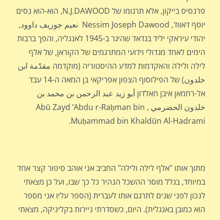
פרנסיס בייקון, אלא תרגומו של N.J.DAWOOD, הוא-הוא נסים
יוסף דאווד, Nessim Joseph Dawood نعيم جوزيف داوود,
יהודי עיראקי יליד בגדאד שהיגר ב-1945 לאנגליה, והפך ברבות
הימים לאחד מגדולי וידועי המתרגמים של הקוראן, של אלף
לילה ולילה והאקדמות למדע ההיסטוריה (מוקדמה مقدّمة ابن
خلدون) של הפילוסוף הצפון אפריקאי בן המאה ה-14 עבד
אל-רחמאן איבן חאלדון أبو زيد عبد الرحمن بن محمد بن
خلدون الحضرمي , Abū Zayd ‘Abdu r-Raḥman bin
Muḥammad bin Khaldūn Al-Hadrami.
מתוך אותו "אלף לילה ולילה" החביב אני אוהב סיפור קצר אחד
במיוחד, בגלל מוסר ההשכל הנהיר כל כך שבו, ועל כן מצאתי
לנכון לפני שנים לתרגם אותו לעברית (הספר עליו אני מספר
הוא כמובן באנגלית). היום, כשסדרתי ניירות בקליניקה, מצאתי