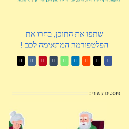
nights
,
אלף לילה ולילה
,
חלום
,
עבד אל-רחמאן איבן חאלדון
|
0 תגובות
שתפו את התוכן, בחרו את
הפלטפורמה המתאימה לכם !
X
Facebook
Reddit
LinkedIn
WhatsApp
Tumblr
Pinterest
Vk
כתובת
דואר
אלקטרוני
פוסטים קשורים