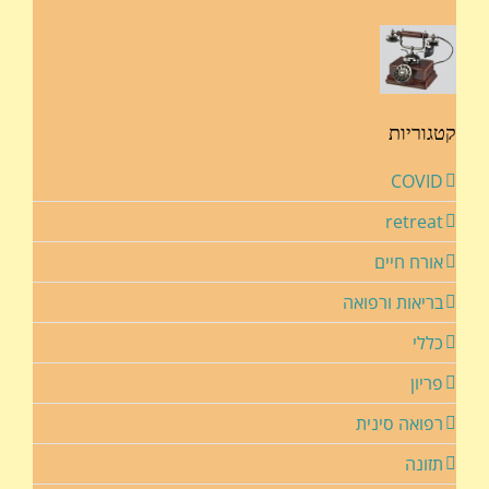
קטגוריות
COVID
retreat
אורח חיים
בריאות ורפואה
כללי
פריון
רפואה סינית
תזונה