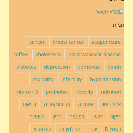
תגיות
cancer
breast cancer
acupuncture
coffee
cholesterol
cardiovascular disease
diabetes
depression
dementia
death
mortality
infertility
hypertension
vitamin D
probiotics
obesity
nutrition
אלצהיימר
אסתמה
אקופונקטורה
בריאות
דיקור
דכאון
דמנציה
הריון
השמנה
ויטמין D
יוגה
יתר לחץ דם
כולסטרול