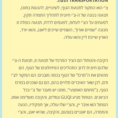
TRANSPORTATI
הנעה.
 הוא המקור לתנועת הגוף, לשינויים, להנעות בתוכו,
ועה נכונה של ה-צ'י חיונית לתהליך התמרה תקין,
עמים על הצ'י לעלות, לפעמים לרדת, תנועה כפולה זו
נה "שמיים וארץ", השמיים שייכים ליאנג, והוא יורד,
ץ שייכת ליין והוא עולה.
בה-והטחול הם הציר המרכזי של תנועה זו, תנועת ה-צ'י
ם חיונית לרוב התהליכים הפיזיולוגים של הגוף, הם
ווים את ה"מרכז" של הגוף בכמה מובנים: הם המקור לצ'י
, לכן שאר האיברים תלויים בהם, הם גם שוכנים במרכז
וף, ב"מחמם האמצעי", ממנו יש מעבר של צ'י בכל
הכיוונים. הטחול מניע GUQI ונוזלים, והקיבה משלימה אותו.
ול הוא איבר יין, והצ'י שלו עולה, אך תפקידיו, הנעה
מרה, הם יאנגיים בטבעם, והקיבה, שהיא יאנג, והצ'י