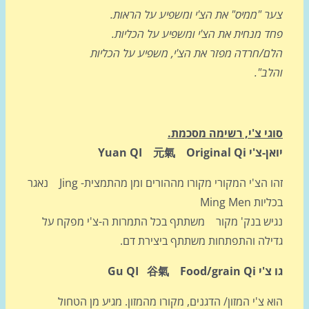
ר "ממיס" את הצ'י ומשפיע על הראות.
ד מנחית את הצ'י ומשפיע על הכליות.
ם/חרדה מפזר את הצ'י, משפיע על הכליות
ב".
גי צ'י, רשימה מסכמת.
Yuan QI 元氣 Original Qi
זהו הצ'י המקורי מקורו מההורים ומן מהתמצית- Jing נאגר
ת Ming Men
יש בנק' מקור משתתף בכל התמרות ה-צ'י מפקח על
ילה והתפתחות משתתף ביצירת דם.
Gu QI 谷氣 Food/grai
 צ'י המזון/ הדגנים, מקורו מהמזון. מגיע מן הטחול