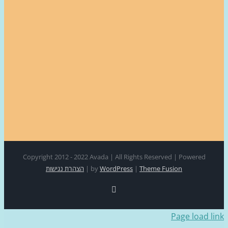
Copyright 2012 - 2022 Avada | All Rights Reserved | Power
Theme Fusion
|
WordPress
by
|
הצהרת נגישות
Facebook
Page loa