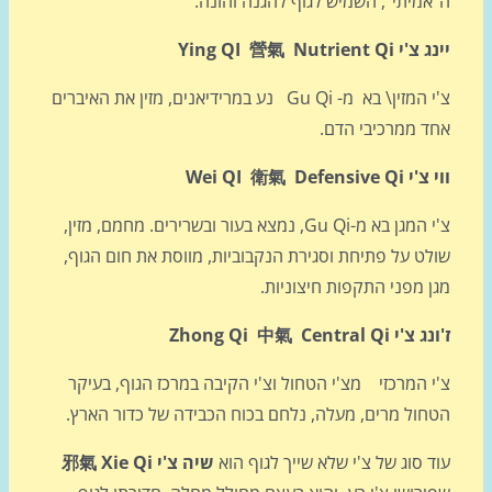
אמיתי", השמיש לגוף להגנה והזנה.
Ying QI 營氣 Nutrient Qi
צ'י המזין\ בא מ- Gu Qi נע במרידיאנים, מזין את האיברים
ד ממרכיבי הדם.
Wei QI 衛氣 Defensive 
צ'י המגן בא מ-Gu Qi, נמצא בעור ובשרירים. מחמם, מזין,
לט על פתיחת וסגירת הנקבוביות, מווסת את חום הגוף,
 מפני התקפות חיצוניות.
 Zhong Qi 中氣 Central Qi
 המרכזי מצ'י הטחול וצ'י הקיבה במרכז הגוף, בעיקר
חול מרים, מעלה, נלחם בכוח הכבידה של כדור הארץ.
 סוג של צ'י שלא שייך לגוף הוא
שיה צ'י
邪氣 Xie Qi