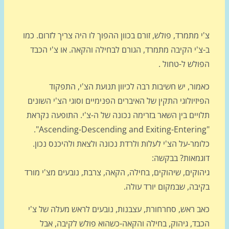
 מתמרד, פולש, זורם בכוון ההפוך לו היה צריך לזרום. כמו
צ'י הקיבה מתמרד, הגורם לבחילה והקאה. או צ'י הכבד
ולש ל-טחול .
ור, יש חשיבות רבה לכיוון תנועת הצ'י, התפקוד
זיולוגי התקין של האיברים הפנימיים וסוגי הצ'י השונים
ויים בין השאר בזרימה נכונה של ה-צ'י. התופעה נקראת
"Ascending-Descending and Exiting-Entering".
מר-על הצ'י לעלות ולרדת נכונה ולצאת ולהיכנס נכון.
גמאות? בבקשה:
וקים, שיהוקים, בחילה, הקאה, צרבת, נובעים מצ'י מורד
יבה, שבמקום יורד עולה.
ב ראש, סחרחורת, עצבנות, נובעים לראש מעלה של צ'י
בד, גיהוק, בחילה והקאה-כשהוא פולש לקיבה, אבל