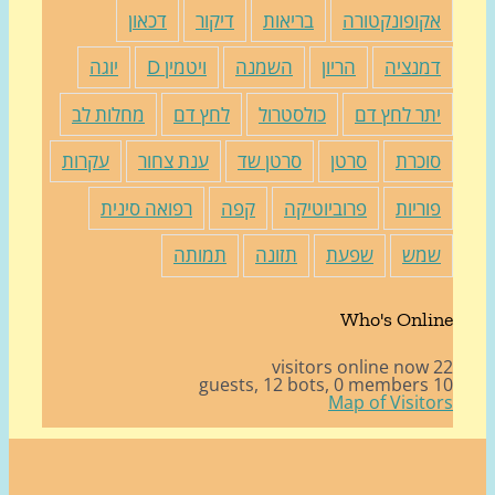
קופונקטורה
בריאות
דיקור
דכאון
מנציה
הריון
השמנה
ויטמין D
יוגה
תר לחץ דם
כולסטרול
לחץ דם
מחלות לב
וכרת
סרטן
סרטן שד
ענת צחור
עקרות
וריות
פרוביוטיקה
קפה
רפואה סינית
מש
שפעת
תזונה
תמותה
Who's Onli
22 v
12 bots,
0 members
10
Map of Visito