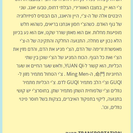
 הוא יין, במצבו האוורירי, הבלתי דחוס, טבעו יאנג. שני
טים אלה של ה-צ'י, היין והיאנג, הם הבסיס לפיזיולוגיה
 גוף האדם. כשהצ'י חסון אנחנו בריאים, כשהוא חלש
יעות מחלות. אם הוא מאוזן שורר שקט, אם הוא נע בכיוון
א נכון יש מחלה. התנועה החלקה והתקינה של ה-צ'י
פשרת זרימה של הדם, הצ'י מניע את הדם, והדם מזין את
י ואת כל הגוף. הכוח המניע של הצ'י שוכן בין שתי
הכליות, הוא קשור ל-YUAN QI, ולאש שער החיים או שער
החיוניות 命門, ה-Ming Men . צ'י הטחול מתמיר מזון ל-
GUQI וצ'י הלב מתמיר GUQI לדם. צ'י הכליות מתמיר
לים וצ'י שלפוחית השתן מתמיר שתן. בחוסרצ'י יש קושי
ועה, ליקוי בתפקוד האיברים, בצקות בשל חוסר פינוי
לים, וכו'.