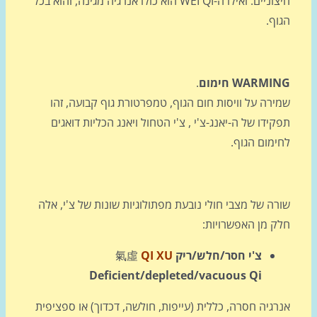
חיצוניים. ואילו ה-WEI QI הוא כולו אנרגיה מגינה, והוא בכל
ף.
WARM חימום
.
רה על וויסות חום הגוף, טמפרטורת גוף קבועה, זהו
ידו של ה-יאנג-צ'י , צ'י הטחול ויאנג הכליות דואגים
ימום הגוף.
ה של מצבי חולי נובעת מפתולוגיות שונות של צ'י, אלה
ק מן האפשרויות:
צ'י חסר/חלש/ריק
QI XU
氣虛
Deficient/depleted/vacuous Qi
גיה חסרה, כללית (עייפות, חולשה, דכדוך) או ספציפית