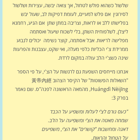
שול כשהוא פולש לטחול, אך צואה יבשה, עצירות ושלשול
ירוגין אם פלש למעיים, לעומת דפיקות לב, שעול יבש
לישתו ללב או לראות, וצריבה במתן שתן אם הגיע, רחמנא
צלן, לשלפוחית השתן, בלי לשכוח שיעול ואסתמה
לישה לריאות. אבל אסתמה, קוצר נשימה יכולים לנבוע
רידת צ'י הכליות כלפי מעלה, ואי שקט, עצבנות והפרעות
נה כשצ'י הלב עולה במקום לרדת.
חנו מייחסים השפעת גם לרגשות על הצ'י, על פי הספר
"השאלות הפשוטות" של הקיסר הצהוב 黃帝內經
Huángdì Nèijīng, מהמאה הראשונה לפנה"ס. שם נאמר
ק 3:
עס גורם לצ'י לעלות ומשפיע על הכבד
חה מאטה את הצ'י ומשפיעה על הלב.
גה ומחשבות "קושרים" את הצ'י, משפיעים
 הטחול והראות.