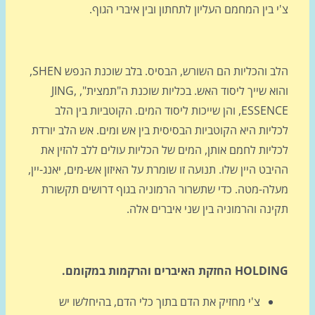
 בין המחמם העליון לתחתון ובין איברי הגוף.
הלב והכליות הם השורש, הבסיס. בלב שוכנת הנפש SHEN,
והוא שייך ליסוד האש. בכליות שוכנת ה"תמצית", JING,
ESSENCE, והן שייכות ליסוד המים. הקוטביות בין הלב
יות היא הקוטביות הבסיסית בין אש ומים. אש הלב יורדת
יות לחמם אותן, המים של הכליות עולים ללב להזין את
בט היין שלו. תנועה זו שומרת על האיזון אש-מים, יאנג-יין,
לה-מטה. כדי שתשרור הרמוניה בגוף דרושים תקשורת
נה והרמוניה בין שני איברים אלה.
HOLDI
החזקת האיברים והרקמות במקומם.
צ'י מחזיק את הדם בתוך כלי הדם, בהיחלשו יש