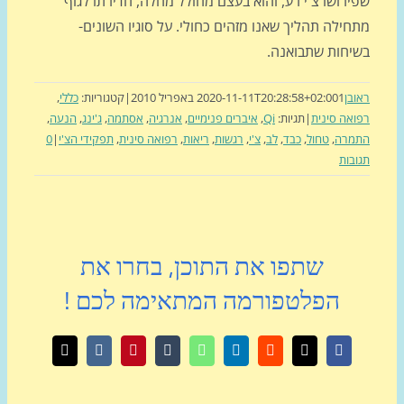
רושו צ'י רע, והוא בעצם מחולל מחלה, חדירתו לגוף
ילה תהליך שאנו מזהים כחולי. על סוגיו השונים-
יחות שתבואנה.
בן
1 באפריל 2010
2020-11-11T20:28:58+02:00
|
קטגוריות:
כללי
,
אה סינית
|
תגיות:
Qi
,
איברים פנימיים
,
אנרגיה
,
אסתמה
,
ג'ינג
,
הנעה
,
מרה
,
טחול
,
כבד
,
לב
,
צ'י
,
רגשות
,
ריאות
,
רפואה סינית
,
תפקידי הצ'י
|
0
בות
שתפו את התוכן, בחרו את
הפלטפורמה המתאימה לכם !
X
Facebook
Reddit
LinkedIn
WhatsApp
Tumblr
Pinterest
Vk
כתובת
דואר
אלקטרוני