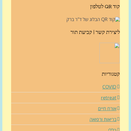
לטלפון
צירת קשר | קביעת תור
גוריות
COVI
retrea
ורח חיים
ריאות ורפואה
ללי