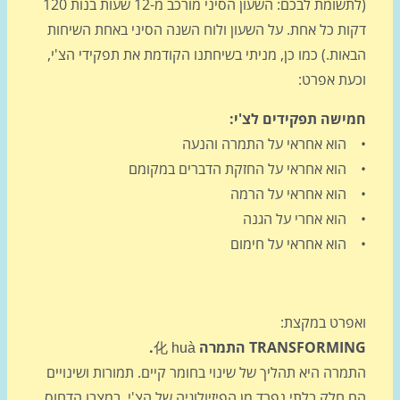
(לתשומת לבכם: השעון הסיני מורכב מ-12 שעות בנות 120
ות כל אחת. על השעון ולוח השנה הסיני באחת השיחות
ות.) כמו כן, מניתי בשיחתנו הקודמת את תפקידי הצ'י,
עת אפרט:
ישה תפקידים לצ'י:
הוא אחראי על התמרה והנעה
הוא אחראי על החזקת הדברים במקומם
הוא אחראי על הרמה
הוא אחרי על הגנה
הוא אחראי על חימום
פרט במקצת:
TRANSFORMI התמרה
.
化
huà
רה היא תהליך של שינוי בחומר קיים. תמורות ושינויים
חלק בלתי נפרד מן הפיזיולוגיה של הצ'י. במצבו הדחוס