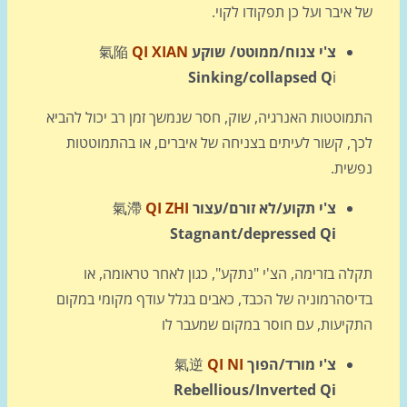
איבר ועל כן תפקודו לקוי.
צ'י צנוח/ממוטט/ שוקע
QI XIAN
氣陥
Sinking/collapsed Q
i
מוטטות האנרגיה, שוק, חסר שנמשך זמן רב יכול להביא
ך, קשור לעיתים בצניחה של איברים, או בהתמוטטות
שית.
צ'י תקוע/לא זורם/עצור
QI ZHI
氣滯
Stagnant/depressed Qi
ה בזרימה, הצ'י "נתקע", כגון לאחר טראומה, או
יסהרמוניה של הכבד, כאבים בגלל עודף מקומי במקום
קיעות, עם חוסר במקום שמעבר לו
צ'י מורד/הפוך
QI NI
氣逆
Rebellious/Inverted Qi