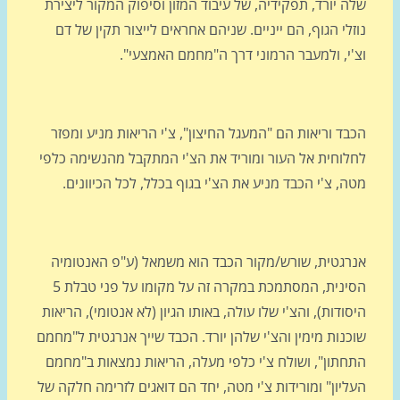
 יורד, תפקידיה, של עיבוד המזון וסיפוק המקור ליצירת
לי הגוף, הם ייניים. שניהם אחראים לייצור תקין של דם
'י, ולמעבר הרמוני דרך ה"מחמם האמצעי".
ד וריאות הם "המעגל החיצון", צ'י הריאות מניע ומפזר
לוחית אל העור ומוריד את הצ'י המתקבל מהנשימה כלפי
, צ'י הכבד מניע את הצ'י בגוף בכלל, לכל הכיוונים.
רגטית, שורש/מקור הכבד הוא משמאל (ע"פ האנטומיה
הסינית, המסתמכת במקרה זה על מקומו על פני טבלת 5
ודות), והצ'י שלו עולה, באותו הגיון (לא אנטומי), הריאות
נות מימין והצ'י שלהן יורד. הכבד שייך אנרגטית ל"מחמם
חתון", ושולח צ'י כלפי מעלה, הריאות נמצאות ב"מחמם
יון" ומורידות צ'י מטה, יחד הם דואגים לזרימה חלקה של