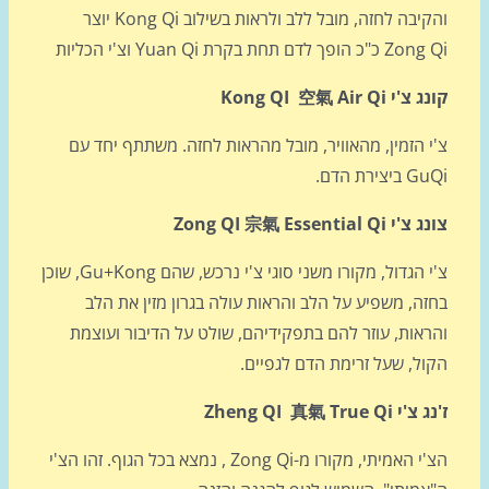
והקיבה לחזה, מובל ללב ולראות בשילוב Kong Qi יוצר
הופך לדם תחת בקרת Yuan Qi וצ'י הכליות
י Kong QI 空氣 Air Qi
 הזמין, מהאוויר, מובל מהראות לחזה. משתתף יחד עם
יצירת הדם.
 Zong QI 宗氣 Essential Qi
צ'י הגדול, מקורו משני סוגי צ'י נרכש, שהם Gu+Kong, שוכן
ה, משפיע על הלב והראות עולה בגרון מזין את הלב
ראות, עוזר להם בתפקידיהם, שולט על הדיבור ועוצמת
ול, שעל זרימת הדם לגפיים.
 Zheng QI 真氣 True Qi
הצ'י האמיתי, מקורו מ-Zong Qi , נמצא בכל הגוף. זהו הצ'י