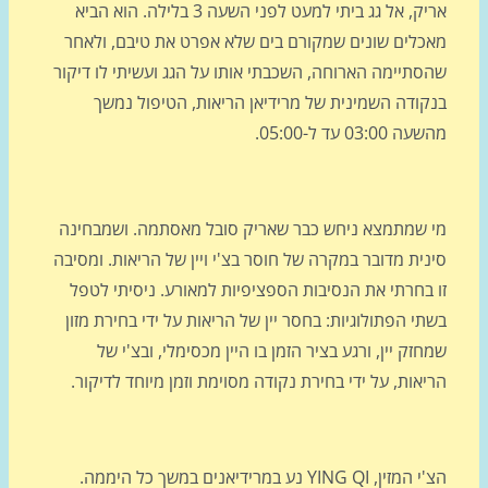
אריק, אל גג ביתי למעט לפני השעה 3 בלילה. הוא הביא
כלים שונים שמקורם בים שלא אפרט את טיבם, ולאחר
סתיימה הארוחה, השכבתי אותו על הגג ועשיתי לו דיקור
קודה השמינית של מרידיאן הריאות, הטיפול נמשך
03:00 עד ל-05:00.
 שמתמצא ניחש כבר שאריק סובל מאסתמה. ושמבחינה
ית מדובר במקרה של חוסר בצ'י ויין של הריאות. ומסיבה
 בחרתי את הנסיבות הספציפיות למאורע. ניסיתי לטפל
י הפתולוגיות: בחסר יין של הריאות על ידי בחירת מזון
זק יין, ורגע בציר הזמן בו היין מכסימלי, ובצ'י של
אות, על ידי בחירת נקודה מסוימת וזמן מיוחד לדיקור.
הצ'י המזין, YING QI נע במרידיאנים במשך כל היממה.