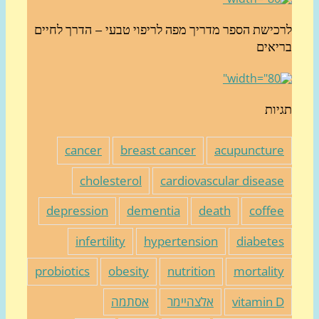
כישת הספר מדריך מפה לריפוי טבעי – הדרך לחיים
יאים
יות
cancer
breast cancer
acupunctur
cholesterol
cardiovascular diseas
depression
dementia
death
coffe
infertility
hypertension
diabete
probiotics
obesity
nutrition
mortalit
vitamin 
אלצהיימר
אסתמה