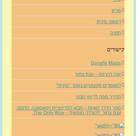
ריון
פואה סינית
זונה
שורים
Google Map
וגה דהרמה – ענת צחור
מאמרים מקצועיים באתר "סינית"
דריך מפה לריפוי טבעי
פר הדרך האחת – מבוא למדיטציית ויפאסאנה. תרגום:
נת צחור. להורדה חופשית – The Only Way.