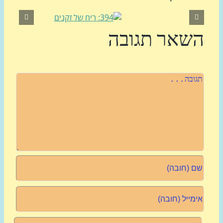
שאר תגובה
רה