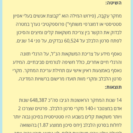
יטה:
ר עֻקְבָּה, (פירוש המילה הוא "קבוצת אנשים בעלי אפיון
טיסטי או דמוגרפי משותף") פרוספקטיבי נערך במטרה
דוק את הקשר בין צריכת משקאות קלים ומיצים והסיכון
סרטן הלבלב על 60,524 נבדקים, על פני 14 שנים.
סף מידע על צריכת המשקאות הנ"ל, על הרגלי תזונה
גלי חיים אחרים, כולל חשיפה לגורמים סביבתיים. המידע
סף באמצעות ראיון אישי עם תחילת עריכת המחקר. מקרי
טן הלבלב ומקרי מוות תועדו מרישום ברשויות המדינה.
צאות:
14 שנות המחקר הראשונות הניבו סה"כ 648,387 שנות
אדם במצטבר ו-140 מקרי סרטן הלבלב. פרטים שצרכו 2
תר משקאות קלים בשבוע היו סטטיסטית בסיכון גבוה יותר
לחלות בסרטן הלבלב (יחס סיכון ממוצע 1.87) בהשוואה