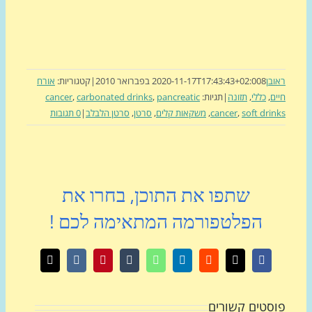
בן
8 בפברואר 2010
2020-11-17T17:43:43+02:00
|
קטגוריות:
אורח
ם
,
כללי
,
תזונה
|
תגיות:
pancreatic
,
carbonated drinks
,
cancer
soft dri
,
cancer
,
משקאות קלים
,
סרטן
,
סרטן הלבלב
|
0 תגובות
שתפו את התוכן, בחרו את
הפלטפורמה המתאימה לכם !
X
Facebook
Reddit
LinkedIn
WhatsApp
Tumblr
Pinterest
Vk
כתובת
דואר
אלקטרוני
סטים קשורים