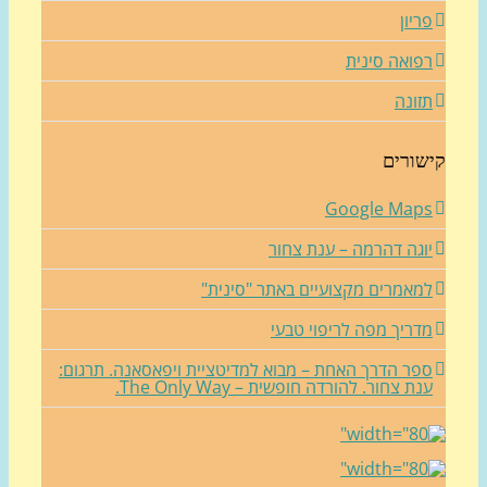
ריון
פואה סינית
זונה
שורים
Google Map
וגה דהרמה – ענת צחור
מאמרים מקצועיים באתר "סינית"
דריך מפה לריפוי טבעי
פר הדרך האחת – מבוא למדיטציית ויפאסאנה. תרגום:
נת צחור. להורדה חופשית – The Only Way.