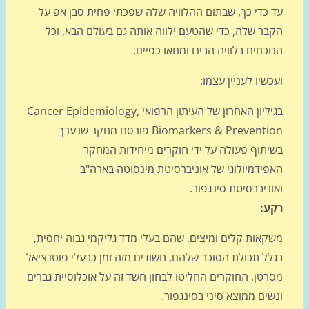
 כדי כך, שבתום ההלוויה שלה שפכתי פחית סבן אפ על
בר שלה, כדי שהטעם ילווה אותה גם בעולם הבא, וכל
כחים בלוויה הבינו ומחאו כפיים.
שיו לעניין עצמו:
בגיליון האחרון של העיתון הרפואי Cancer Epidemiology,
Biomarkers & Prevention פורסם מחקר שנערך
יתוף פעולה על ידי חוקרים מיחידות המחקר
פידמיולוגי של אוניברסיטת מינסוטה בארה"ב
ניברסיטת סינגפור.
ע:
קאות קלים ומיצים, שהם בעלי מדד גליקמי גבוה יחסית,
לל תכולת הסוכר שלהם, חשודים מזה זמן כבעלי פוטנציאל
רטן. החוקרים החליטו לבחון חשד זה על אוכלוסיית גברים
ים ממוצא סיני בסינגפור.