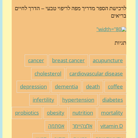
כישת הספר מדריך מפה לריפוי טבעי – הדרך לחיים
יאים
יות
cancer
breast cancer
acupunctur
cholesterol
cardiovascular diseas
depression
dementia
death
coffe
infertility
hypertension
diabete
probiotics
obesity
nutrition
mortalit
vitamin 
אלצהיימר
אסתמה