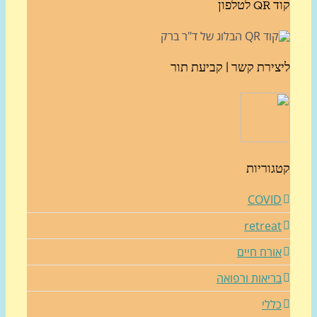
לטלפון
צירת קשר | קביעת תור
גוריות
COVI
retrea
ורח חיים
ריאות ורפואה
ללי