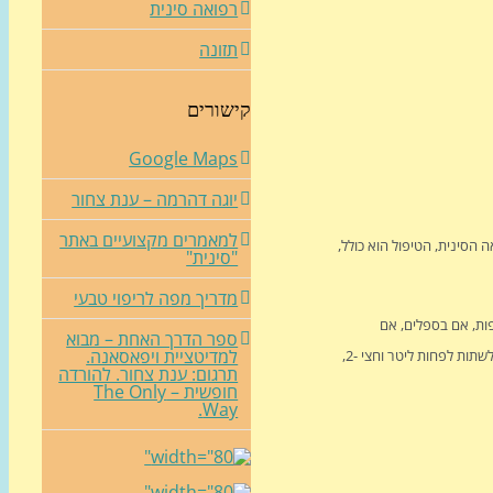
רפואה סינית
תזונה
קישורים
Google Maps
יוגה דהרמה – ענת צחור
למאמרים מקצועיים באתר
 הסינית, הטיפול הוא כולל,
"סינית"
מדריך מפה לריפוי טבעי
פות, אם בספלים, אם
ספר הדרך האחת – מבוא
למדיטציית ויפאסאנה.
בגרמים ואם בדליים. כל מה שצריך לחשוב כמה רוצים לקנות/ להכין ולפי זה לבנות את התערובת ביחסים המתאימים, אלא אם כתבתי אחרת, צריך כפית תערובת על ספל מים, ולשתות לפחות ליטר וחצי -2,
תרגום: ענת צחור. להורדה
חופשית – The Only
Way.