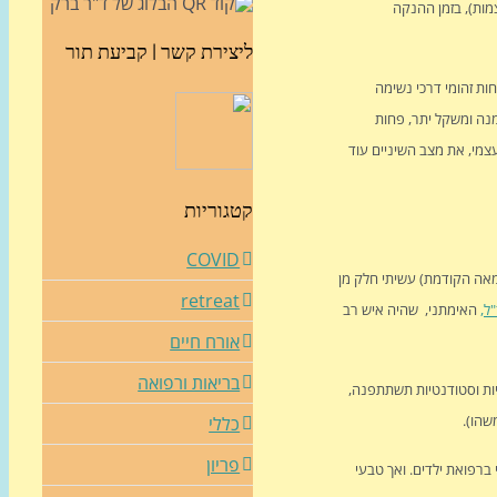
מות), בזמן ההנקה
ליצירת קשר | קביעת תור
חות זהומי דרכי נשימה
מנה ומשקל יתר, פחות
צמי, את מצב השיניים עוד
קטגוריות
COVID
בקשיים בעת ההנקה, ואני מרשה לעצמי לייעץ, מכמה סיבות, אבל תחילה ווידוי קטן: כשהייתי סטודנט לרפואה, (בסוף שנות ה- 70 של המאה הקודמת) עשיתי חלק מן
retreat
ל,
האימתני, שהיה איש רב
אורח חיים
בריאות ורפואה
חיות וסטודנטיות תשתתפנה,
שהו).
כללי
פריון
 ברפואת ילדים. ואך טבעי