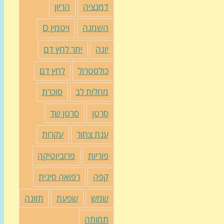
דמנציה
הריון
השמנה
ויטמין D
יוגה
יתר לחץ דם
כולסטרול
לחץ דם
מחלות לב
סוכרת
סרטן
סרטן שד
ענת צחור
עקרות
פוריות
פרוביוטיקה
קפה
רפואה סינית
שמש
שפעת
תזונה
תמותה