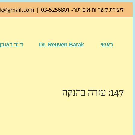
דלג
ליצירת קשר ותיאום תור-
03-5256801
|
ak@gmail.com
לתוכן
ראשי
Dr. Reuven Barak
ד"ר ראובן
147: עזרה בהנקה