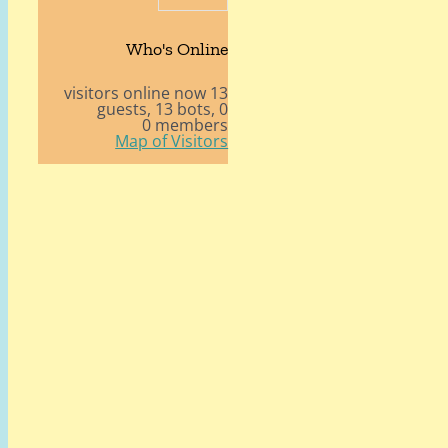
Who's Online
13 visitors online now
13 bots,
0 guests,
0 members
Map of Visitors