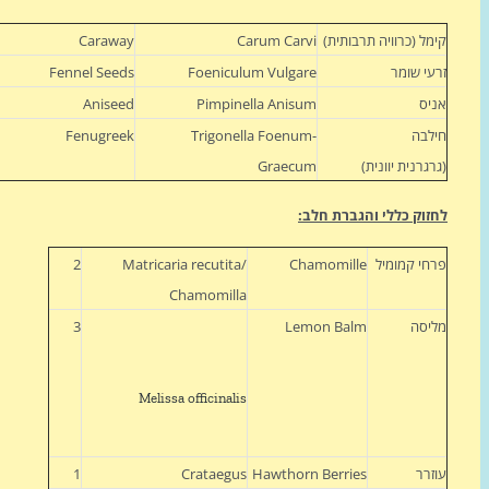
קימל (כרוויה תרבותית)
Carum Carvi
Caraway
זרעי שומר
Foeniculum Vulgare
Fennel Seeds
אניס
Pimpinella Anisum
Aniseed
חילבה
Trigonella Foenum-
Fenugreek
(גרגרנית יוונית)
Graecum
לחזוק כללי והגברת חלב:
פרחי קמומיל
Chamomille
Matricaria recutita/
2
Chamomilla
מליסה
Lemon Balm
3
Melissa officinalis
עוזרר
Hawthorn Berries
Crataegus
1