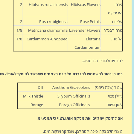
פרחי
Hibiscus Flowers
Hibiscus rosa-sinensis
2
היביסקוס
עלי ורד
Rose Petals
Rosa rubiginosa
2
פרחי לבנדר
Lavender Flowers
Matricaria chamomilla
1/8
הל טחון
Elettaria
Cardammon -Chopped
1/8
Cardamomum
להרתיח ולהוריד מיד מהאש
כמו כן נהוג להשתמש להגברת חלב גם בצמחים שאפשר להוסיף לאוכל/ שת
שמיר (שבת ריחני)
Anethum Graveolens
Dill
גדילן מצוי
Silybum Officinalis
Milk Thistle
לשון השור
Borago Officinalis
Borage
אם לתינוק יש גזים ואת מניקה אותו,רצוי כי תמנעי מ:
מוצרי חלב בקר, סוכר, קמח לבן, אוכל קר וירקות חיים.