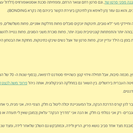
נה מפני סרטן שד
, וגם סרטן רחם וצואר הרחם, ומפחיתה סכנת אוסטאופורוזיס (דלדול עצ
וא גם עוזר (הן לאימא והן לתינוק) ביצירת הקשר ביניהם (זה נקרא BONDING).
וחיידקי מעי "לא טובים, תינוקות יונקים סובלים פחות מדלקות אוזניים, פחות משלשולים, פ
גבוהה יותר והתפתחות קוגניטיבית טובה יותר, פחות סוכרת משני הסוגים, פחות נטייה להש
ן בו הילד עדיין יונק, פחות סרטן שד אצל נשים שינקו כתינוקות, מחזקת את הבטחון הע
אני מקבל הרבה פניות בבקשה לסייע 
טה העברית בירושלים. בין השאר גם במחלקה הגינקולוגית, אותה ניהל
פרופ' משה לנצט ז"
דנטים.
בר להן קורס הדרכת הנקה, וכל המעוניינת יכולה ליטול בו חלק. הצפי היה, אני מניח, כי א
ים- רק אני נטלתי בו חלק. אז הנה אני "מדריך הנקה" עלאק (כמובן שאין לי תעודה או מ
תי סובבת מצד אחד סביב נושא פריון, הריון ולידה, וכמתבקש גם השלב שלאחר לידה, ומצד שני