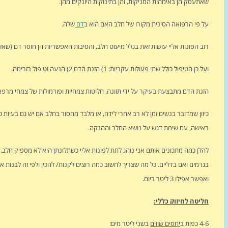
שאתעסק הן באימהות המניקות, והן בתינוקות היונקים מהן.
על פי הרפואה הסינית מקורו של חלב האם הוא ב
דם
שלה.
רוב הפונות אליי עושות זאת בגלל מיעוט חלב, והסיבות האפשריות הן חוסר דם (שאז 
ועל כן הטיפול כולל שתי פעולות עקריות: 1) הזנת הדם 2) הנעה וטיפול בזרימה.
הזנת הדם מתבצעת בעיקר על ידי תזונה, חליטות צמחיות ופורמולות של צמחי מרפא. 
כיוון שמדובר בנשים זמן לא רב אחרי לידה, אז מלבד מחסור בחלב אם יש גם בעיות כ
באישה, עם שימת דגש על נושא החלב וההנקה.
להלן כמה מתכונים אותם אני נוהג לתת לפונות אליי כשתלונתן היא לא מספיק חלב
ואפשר אפילו 3 ליטר ביום.
חליטה לחיזוק כללי:
4-6 כפות ב
יחסים שווים
בשני ליטר מים: