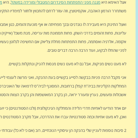
אצל האימא היא
מגנה מפני התפתחות הסינדרום המטבולי ומורידה במשקל
, היא
מג
משתחרר הורמון האהבה, אוקסיטוצין, וזה עוזר לרחם להתכווץ ולחזור למימדיו התקינים, וה
ואצל התינוק היא מעבירה לו נוגדנים ובכך מפחיתה או אף מונעת זהומים, כגון אמבה 
עליונות, פחות זהומים בדרכי השתן, פחות תסמונת מות עריסה, מנת משכל (אייקיו) 
אקזמה, אלרגיה ואסתמה, פחות התפתחות מחלת צליאק אם החשיפה לגלוטן נעשית בזמ
לפני שהחלו לבקוע, ועוד הרבה הרבה דברים טובים.
לא מעט נשים מניקות, אבל גם לא מעט נשים מנסות להניק ונתקלות בקשיים.
המחלקות הקליניות בביה"ח קפלן ברחובות, המסונף לביה"ס לרפואה של האוניברסי
אשכולות ומעשים, נערץ ומעורר יראה, הן בקרב המאושפזות והן בקרב הצוות והסטו
יום אחד הודיעו לאחיות חדרי הלידה והמחלקה הגינקולוגית (ולנו הסטודנטים) כי יוע
ואכן, לא מעט אחיות וכמה סטודנטיות עברו את ההדרכה, אבל מקרב הסטודנטים הגבר
2 סיבות נוספות לעניין שלי בהנקה הן עיסוקיי הנוכחיים, רוב (אם כי לא כל) עבוד