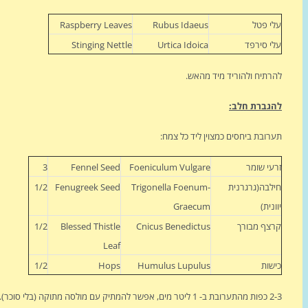
עלי פטל
Rubus Idaeus
Raspberry Leaves
עלי סירפד
Urtica Idoica
Stinging Nettle
להרתיח ולהוריד מיד מהאש.
להגברת חלב:
תערובת ביחסים כמצוין ליד כל צמח:
זרעי שומר
Foeniculum Vulgare
Fennel Seed
3
חילבה
(גרגרנית
Trigonella Foenum-
Fenugreek Seed
1/2
יוונית)
Graecum
קרצף מבורך
Cnicus Benedictus
Blessed Thistle
1/2
Leaf
כישות
Humulus Lupulus
Hops
1/2
2-3 כפות מהתערובת ב- 1 ליטר מים, אפשר להמתיק עם מולסה מתוקה (בלי סוכר).