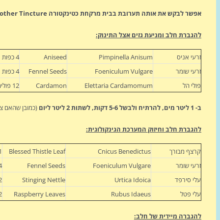
אפשר לבקש את אותה תערובת בבית מרקחת כטינקטורה Mother Tincture ואז יש לשתות 1/2 כפית בכוס מים.
להגברת חלב ומניעת גזים אצל התינוק:
זרעי אניס
Pimpinella Anisum
Aniseed
4 כפות
זרעי שומר
Foeniculum Vulgare
Fennel Seeds
4 כפות
פולי הל
Elettaria Cardamomum
Cardamon
12 פולים
ב- 1 ליטר מים, להרתיח ולבשל 5-6 דקות, לשתות 2 ליטר ליום
(כמובן שהאם צר
להגברת חלב וחיזוק המערכת הגינקולוגית:
קרצף מבורך
Cnicus Benedictus
Blessed Thistle Leaf
1
זרעי שומר
Foeniculum Vulgare
Fennel Seeds
4
עלי סירפד
Urtica Idoica
Stinging Nettle
2
עלי פטל
Rubus Idaeus
Raspberry Leaves
2
להגברה מיידית של חלב: