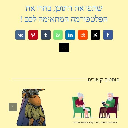
שתפו את התוכן, בחרו את
הפלטפורמה המתאימה לכם !
Vk
Pinterest
Tumblr
WhatsApp
LinkedIn
Reddit
Facebook
X
כתובת
דואר
אלקטרוני
פוסטים קשורים