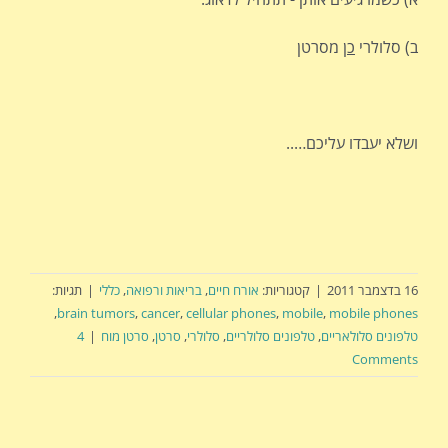
ב) סלולרי
כן
מסרטן
ושלא יעבדו עליכם…..
16 בדצמבר 2011
|
קטגוריות:
אורח חיים
,
בריאות ורפואה
,
כללי
|
תגיות:
,
brain tumors
,
cancer
,
cellular phones
,
mobile
,
mobile phones
טלפונים סלולאריים
,
טלפונים סלולריים
,
סלולרי
,
סרטן
,
סרטן מוח
|
4
Comments