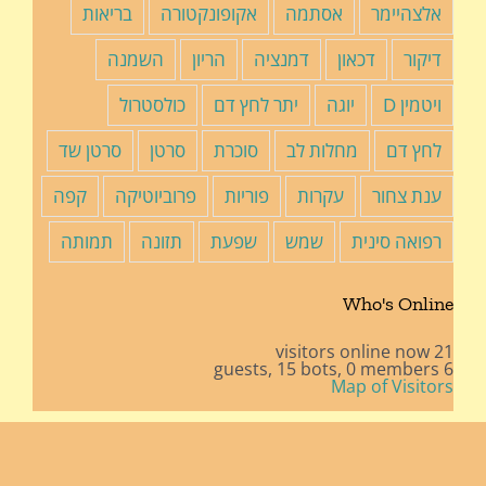
אלצהיימר
אסתמה
אקופונקטורה
בריאות
דיקור
דכאון
דמנציה
הריון
השמנה
ויטמין D
יוגה
יתר לחץ דם
כולסטרול
לחץ דם
מחלות לב
סוכרת
סרטן
סרטן שד
ענת צחור
עקרות
פוריות
פרוביוטיקה
קפה
רפואה סינית
שמש
שפעת
תזונה
תמותה
Who's Online
21 visitors online now
15 bots,
0 members
6 guests,
Map of Visitors