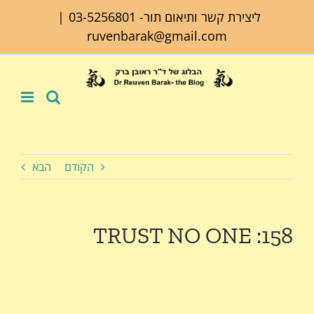
לג
ליצירת קשר ותיאום תור-
03-5256801
|
תוכן
ruvenbarak@gmail.com
הקודם
הבא
TRUST NO ONE :158