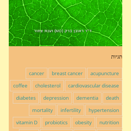
תגיות
cancer
breast cancer
acupuncture
coffee
cholesterol
cardiovascular disease
diabetes
depression
dementia
death
mortality
infertility
hypertension
vitamin D
probiotics
obesity
nutrition