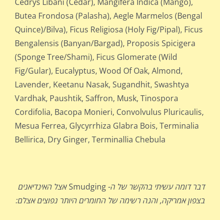
Cedrys Libani (Cedar), Mangifera Indica (Mango),
Butea Frondosa (Palasha), Aegle Marmelos (Bengal
Quince)/Bilva), Ficus Religiosa (Holy Fig/Pipal), Ficus
Bengalensis (Banyan/Bargad), Proposis Spicigera
(Sponge Tree/Shami), Ficus Glomerate (Wild
Fig/Gular), Eucalyptus, Wood Of Oak, Almond,
Lavender, Keetanu Nasak, Sugandhit, Swashtya
Vardhak, Paushtik, Saffron, Musk, Tinospora
Cordifolia, Bacopa Monieri, Convolvulus Pluricaulis,
Mesua Ferrea, Glycyrrhiza Glabra Bois, Terminalia
Bellirica, Dry Ginger, Terminallia Chebula
דבר דומה עשיתי בהקשר של ה-
Smudging
אצל האינדיאנים
בצפון אמריקה, והנה רשימה של החומרים היותר נפוצים אצלם: