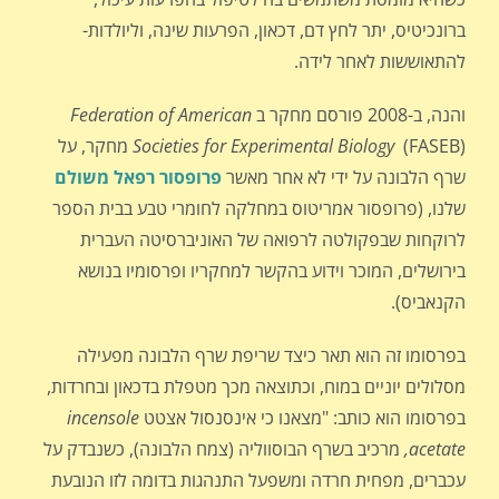
ברונכיטיס, יתר לחץ דם, דכאון, הפרעות שינה, וליולדות-
להתאוששות לאחר לידה.
והנה, ב-2008 פורסם מחקר ב
Federation of American
Societies for Experimental Biology
(FASEB) מחקר, על
שרף הלבונה על ידי לא אחר מאשר
פרופסור רפאל משולם
שלנו, (פרופסור אמריטוס במחלקה לחומרי טבע בבית הספר
לרוקחות שבפקולטה לרפואה של האוניברסיטה העברית
בירושלים, המוכר וידוע בהקשר למחקריו ופרסומיו בנושא
הקנאביס).
בפרסומו זה הוא תאר כיצד שריפת שרף הלבונה מפעילה
מסלולים יוניים במוח, וכתוצאה מכך מטפלת בדכאון ובחרדות,
בפרסומו הוא כותב: "מצאנו כי אינסנסול אצטט
incensole
acetate,
מרכיב בשרף הבוסווליה (צמח הלבונה), כשנבדק על
עכברים, מפחית חרדה ומשפעל התנהגות בדומה לזו הנובעת