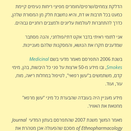
הדלקת צמחים/שרפים/חומרים מפיצי ריחות נעימים קיימת
כמעט בכל תרבות או דת, והיא נחשבת חלק מן המסורת שלהן,
כדרך להתחברות לעולמות עליונים ולמצבים רוחניים גבוהים.
אני לתומי ראיתי בדבר אקט דתי/פולחני, והנה מסתבר
שמדענים חקרו את הנושא, והמסקנות שלהם מעניינות.
בשנת 2006 התפרסם מאמר מדעי בשם
Medicinal
Smokes
,
ובו מידע מ-50 ארצות על פני כל היבשות, בהן, מימי
קדם, משתמשים ב"עשן רפואי", לטיפול במחלות ריאה, מוח,
עור, ועוד.
מידע מעניין היה בעובדה שהבערת כל מיני "עשן מרפא"
מחטאת את האוויר.
מאמר המשך משנת 2007 שהתפרסם בעתון המדעי
Journal
of Ethnopharmacology
מסכם שהפעולה אכן מטהרת את