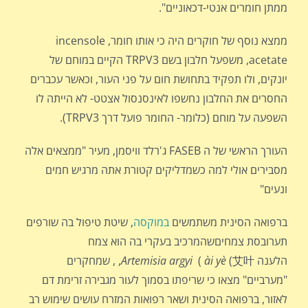
ממתן חומרים אנטי-דכאוניים".
ממצא נוסף של חוקרים היה כי אותו חומר, incensole
acetate, משפעל חלבון בשם TRPV3 הקיים במוחם של
יונקים, ולו תפקיד בתחושת חום על פני העור, וכאשר עכברים
החסרים את החלבון נחשפו לאינסנסול אצטט- לא הייתה לו
השפעה על מוחם (כלומר- החומר פועל דרך TRPV3).
העורך הראשי של ה FASEB ג'רלד וויסמן, מעיר "ממצאים אלה
מסבירים אולי למה כשמדליקים קטורת אתה מרגיש חמים
ונעים"
ברפואה הסינית משתמשים
במוקסה
, שיטת טיפול בה שורפים
תערובסת צמחיםשהמרכיב בעקרי בה הוא צמח
הלענה
艾叶
(
ài yè
(
Artemisia argyi
,
, שמחקרים
"מערביים" מצאו כי שריפתו בסמוך לעור מגבירה זרימת דם
לאזור, ברפואה הסינית ושאר רפואות המזרח עושים שימוש רב