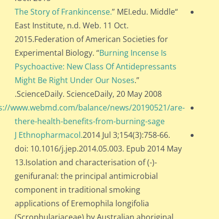
The Story of Frankincense.
” MEI.edu. Middle
“
East Institute, n.d. Web. 11 Oct.
2015.Federation of American Societies for
Experimental Biology. “
Burning Incense Is
Psychoactive: New Class Of Antidepressants
Might Be Right Under Our Noses
.”
ScienceDaily. ScienceDaily, 20 May 2008.
s://www.webmd.com/balance/news/20190521/are-
there-health-benefits-from-burning-sage
J Ethnopharmacol.
2014 Jul 3;154(3):758-66.
doi: 10.1016/j.jep.2014.05.003. Epub 2014 May
13.Isolation and characterisation of (-)-
genifuranal: the principal antimicrobial
component in traditional smoking
applications of Eremophila longifolia
(Scrophulariaceae) by Australian aboriginal