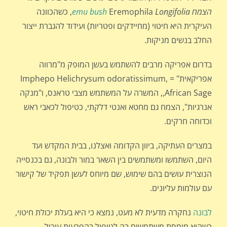
הצמח
Longifolia
Eremophila
emu bush
, כשהכוונה
העיקרית היא חיטוי (מחיידקים ופטריות) ועידוד להגברת ייצור
החלב בנשים מניקות.
בדרום אפריקה מרבים להשתמש בעשן המופק מ"מרווה
אפריקאית" Imphepo Helichrysum odoratissimum, =
African Sage,, המשרה על המשתמש מצבי טראנס, ו"מנקה
אנרגיות", הצמח גם מחטא ואנטי דלקתי, כטיפול לכאבי ראש
וכדוחה חרקים.
במצרים העתיקה, ביוון הקדומה ואצלנו, בבית המקדש ועד
היום, השתמשו ומשתמשים בין השאר במור ולבונה, גם בכנסייה
הנוצרית עושים בהם שימוש, שם מיוחס לעשן תפקיד של קישור
עם עולמות עליונים.
לבונה
נחקרה מדעית לא מעט, נמצא כי היא בעלת יכולת חיטוי,
כשהיא מומסת משתמשים בה לטיפול בהפרעות עיכול,