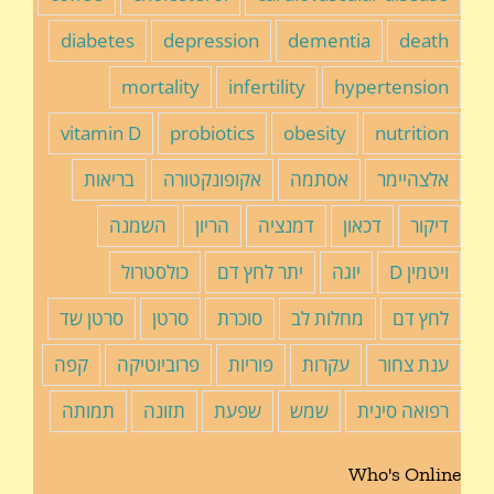
diabetes
depression
dementia
death
mortality
infertility
hypertension
vitamin D
probiotics
obesity
nutrition
אלצהיימר
אסתמה
אקופונקטורה
בריאות
דיקור
דכאון
דמנציה
הריון
השמנה
ויטמין D
יוגה
יתר לחץ דם
כולסטרול
לחץ דם
מחלות לב
סוכרת
סרטן
סרטן שד
ענת צחור
עקרות
פוריות
פרוביוטיקה
קפה
רפואה סינית
שמש
שפעת
תזונה
תמותה
Who's Online