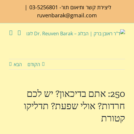
לג
ליצירת קשר ותיאום תור-
03-5256801
|
תוכן
ruvenbarak@gmail.com
הקודם
הבא
250: אתם בדיכאון? יש לכם
חרדות? אולי שפעת? תדליקו
קטורת