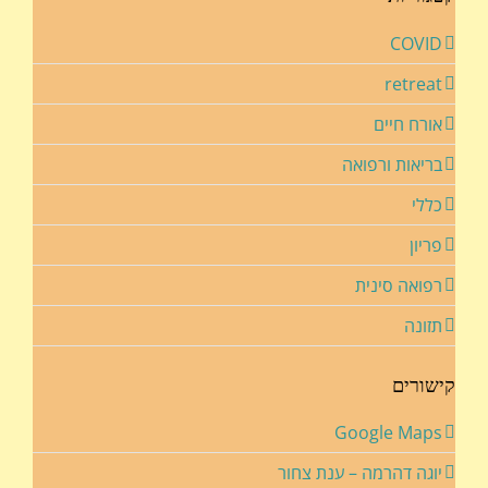
COVID
retreat
אורח חיים
בריאות ורפואה
כללי
פריון
רפואה סינית
תזונה
קישורים
Google Maps
יוגה דהרמה – ענת צחור