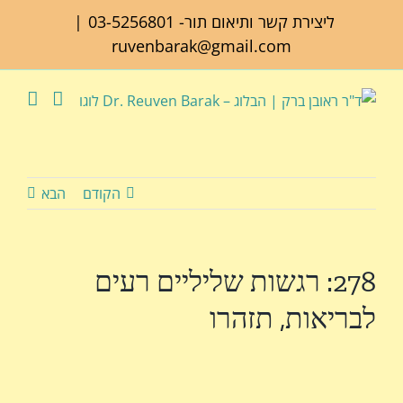
לג
ליצירת קשר ותיאום תור-
03-5256801
|
תוכן
ruvenbarak@gmail.com
הקודם
הבא
278: רגשות שליליים רעים
לבריאות, תזהרו