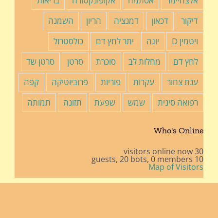
אלצהיימר
אסתמה
אקופונקטורה
בריאות
דיקור
דכאון
דמנציה
הריון
השמנה
ויטמין D
יוגה
יתר לחץ דם
כולסטרול
לחץ דם
מחלות לב
סוכרת
סרטן
סרטן שד
ענת צחור
עקרות
פוריות
פרוביוטיקה
קפה
רפואה סינית
שמש
שפעת
תזונה
תמותה
Who's Online
30 visitors online now
20 bots,
0 members
10 guests,
Map of Visitors