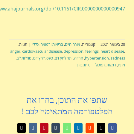
www.ahajournals.org/doi/10.1161/CIR.00000000000009
47
28 בינואר 2021
|
קטגוריות:
אורח חיים
,
בריאות ורפואה
,
כללי
|
תגיות:
anger
,
cardiovascular disease
,
depression
,
feelings
,
heart disease
,
sadness
,
hypertension
,
חרדה
,
יתר לחץ דם
,
כעס
,
לחץ דם
,
מחלות לב
,
מתח
,
רגשות
,
תסכול
|
0 תגובות
שתפו את התוכן, בחרו את
הפלטפורמה המתאימה לכם !
X
Facebook
Reddit
LinkedIn
WhatsApp
Tumblr
Pinterest
Vk
כתובת