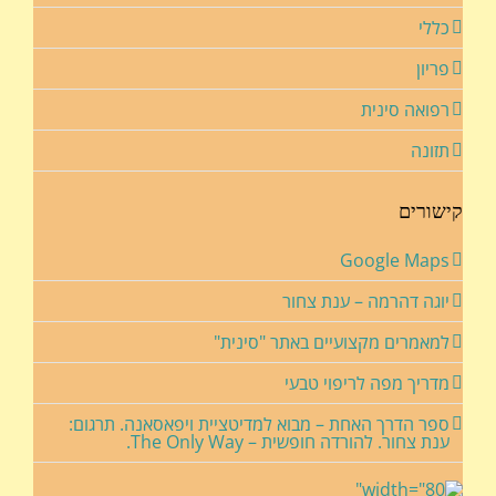
כללי
פריון
רפואה סינית
תזונה
קישורים
Google Maps
יוגה דהרמה – ענת צחור
למאמרים מקצועיים באתר "סינית"
מדריך מפה לריפוי טבעי
ספר הדרך האחת – מבוא למדיטציית ויפאסאנה. תרגום:
ענת צחור. להורדה חופשית – The Only Way.