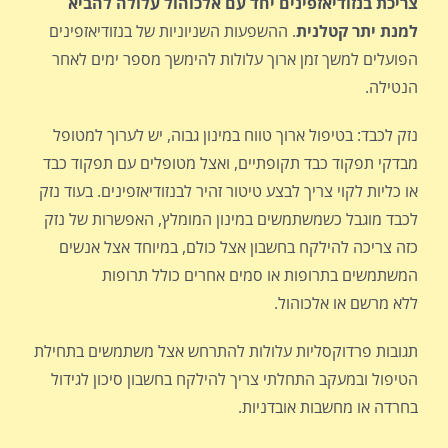
צריכת בנזודיאזפינים יחד עם אלכוהול עלולה להביא
למנת יתר קטלנית
. ההשפעות השניוניות של בנזודיאזפינים
הפועלים למשך זמן ארוך עלולות להימשך מספר ימים לאחר
הנטילה.
נזק לכבד: בטיפול ארוך טווח במינון גבוה, יש לערוך למטופל
מבדקי תפקוד כבד תקופתיים, ואצל מטופלים עם תפקוד כבד
או כליות לקוי צריך לבצע טיטור זהיר לבנזודיאזפינים. בעוד נזק
לכבד מוגבל כשמשתמשים במינון המומלץ, האפשרות של נזק
כזה צריכה להילקח בחשבון אצל כולם, במיוחד אצל אנשים
המשתמשים בתרופות או סמים אחרים כולל תרופות
ללא מרשם או אלכוהול.
תגובות פרדוקסליות עלולות להתרחש אצל משתמשים בתחילת
הטיפול ובמעקב התחלתי צריך להילקח בחשבון סיכון לגידול
בחרדה או מחשבות אובדניות.