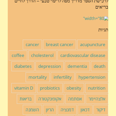
לרכישת הספר מדריך מפה לריפוי טבעי – הדרך לחיים
בריאים
תגיות
cancer
breast cancer
acupuncture
coffee
cholesterol
cardiovascular disease
diabetes
depression
dementia
death
mortality
infertility
hypertension
vitamin D
probiotics
obesity
nutrition
אלצהיימר
אסתמה
אקופונקטורה
בריאות
דיקור
דכאון
דמנציה
הריון
השמנה