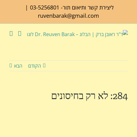
לג
ליצירת קשר ותיאום תור-
03-5256801
|
תוכן
ruvenbarak@gmail.com
הקודם
הבא
284: לא רק בחיסונים