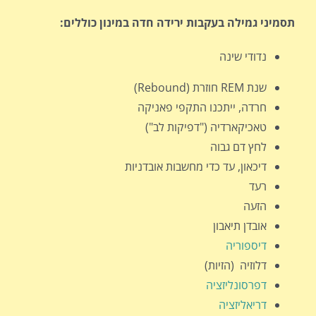
תסמיני
גמילה
בעקבות ירידה חדה במינון כוללים
:
נדודי שינה
שנת REM חוזרת (Rebound)
חרדה, ייתכנו התקפי פאניקה
טאכיקארדיה ("דפיקות לב")
לחץ דם גבוה
דיכאון, עד כדי מחשבות אובדניות
רעד
הזעה
אובדן תיאבון
דיספוריה
דלוזיה (הזיות)
דפרסונליזציה
דריאליזציה