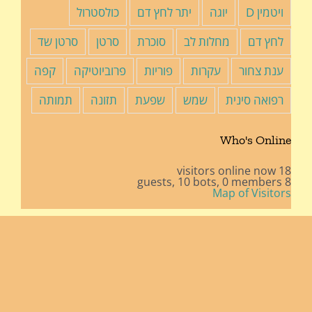
ויטמין D
יוגה
יתר לחץ דם
כולסטרול
לחץ דם
מחלות לב
סוכרת
סרטן
סרטן שד
ענת צחור
עקרות
פוריות
פרוביוטיקה
קפה
רפואה סינית
שמש
שפעת
תזונה
תמותה
Who's Online
18 visitors online now
10 bots,
0 members
8 guests,
Map of Visitors