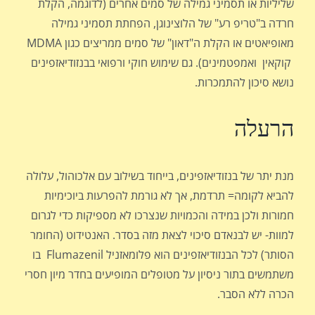
שליליות או תסמיני גמילה של סמים אחרים (לדוגמה, הקלת
חרדה ב"טריפ רע" של הלוצינוגן, הפחתת תסמיני גמילה
מאופיאטים או הקלת ה"דאון" של סמים ממריצים כגון MDMA
קוקאין ואמפטמינים). גם שימוש חוקי ורפואי בבנזודיאזפינים
נושא סיכון להתמכרות.
הרעלה
מנת יתר של בנזודיאזפינים, בייחוד בשילוב עם אלכוהול, עלולה
להביא לקומה= תרדמת, אך לא גורמת להפרעות ביוכימיות
חמורות ולכן במידה והכמויות שנצרכו לא מספיקות כדי לגרום
למוות- יש לבנאדם סיכוי לצאת מזה בסדר. האנטידוט (החומר
הסותר) לכל הבנזודיאזפינים הוא פלומאזניל Flumazenil בו
משתמשים בתור ניסיון על מטופלים המופיעים בחדר מיון חסרי
הכרה ללא הסבר.