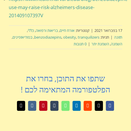
use-may-raise-risk-alzheimers-disease-
201409107397V
17 בפברואר 2021
|
קטגוריות:
אורח חיים
,
בריאות ורפואה
,
כללי
,
תזונה
|
תגיות:
tranquilizers
,
obesity
,
benzodiazepins
,
בנזודיאזפינים
,
השמנה
,
השמנת יתר
|
0 תגובות
שתפו את התוכן, בחרו את
הפלטפורמה המתאימה לכם !
X
Facebook
Reddit
LinkedIn
WhatsApp
Tumblr
Pinterest
Vk
כתובת
דואר
אלקטרוני