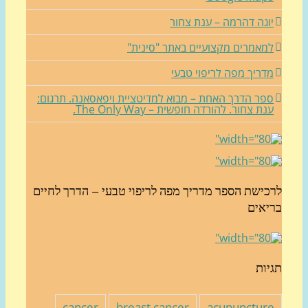
וגה דהרמה – ענת צחור
מאמרים מקצועיים באתר "סינית"
דריך מפה לריפוי טבעי
פר הדרך האחת – מבוא למדיטציית ויפאסאנה. תרגום:
נת צחור. להורדה חופשית – The Only Way.
כישת הספר מדריך מפה לריפוי טבעי – הדרך לחיים
יאים
יות
cancer
breast cancer
acupunctur