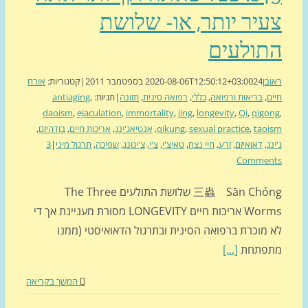
יר יותר, או- שלושת
תולעים
בן
24 בספטמבר 2011
2020-08-06T12:50:12+03:00
|
קטגוריות:
אורח
ם
,
בריאות ורפואה
,
כללי
,
רפואה סינית
,
תזונה
|
תגיות:
,
antiaging
daoism
,
ejaculation
,
immortality
,
jing
,
longevity
,
Qi
,
qigo
tao
,
sexual practice
,
qikung
,
אנטיאג'ינג
,
אריכות חיים
,
בודהיזם
,
ג
,
דאואיזם
,
זרע
,
חיי נצח
,
טאיצ'י
,
צ'י
,
צ'יגונג
,
שפיכה
,
תרגול מיני
|
3
Commen
三蟲 Sān Chóng שלושת התולעים The Three
Worms אריכות חיים LONGEVITY מסורת מעניינת אך די
 מוכרת ברפואה הסינית ובתרגול הדאואיסטי (ממנו
פתחת
[...]
המשך בקריאה