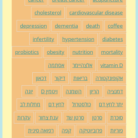
cholesterol
cardiovascular diseas
depression
dementia
death
coffe
infertility
hypertension
diabete
probiotics
obesity
nutrition
mortalit
vitamin 
אלצהיימר
אסתמה
קופונקטורה
בריאות
דיקור
דכאון
מנציה
הריון
השמנה
ויטמין D
יוגה
תר לחץ דם
כולסטרול
לחץ דם
מחלות לב
וכרת
סרטן
סרטן שד
ענת צחור
עקרות
וריות
פרוביוטיקה
קפה
רפואה סינית