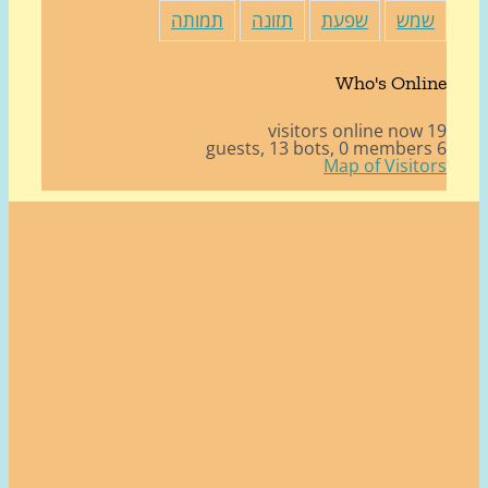
מש
שפעת
תזונה
תמותה
Who's Onli
19 v
13 bots,
0 member
Map of Visito