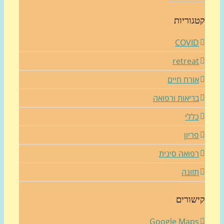
גוריות
COVI
retrea
ורח חיים
ריאות ורפואה
ללי
ריון
פואה סינית
זונה
שורים
Google Map