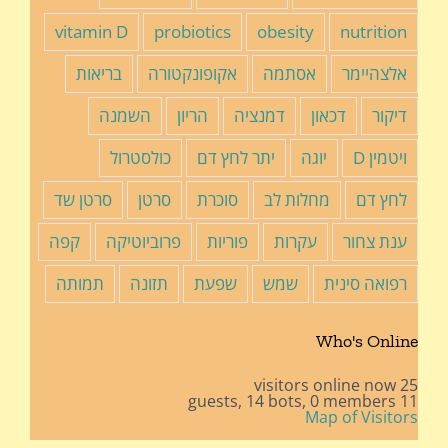
vitamin D
probiotics
obesity
nutrition
אלצהיימר
אסתמה
אקופונקטורה
בריאות
דיקור
דכאון
דמנציה
הריון
השמנה
ויטמין D
יוגה
יתר לחץ דם
כולסטרול
לחץ דם
מחלות לב
סוכרת
סרטן
סרטן שד
ענת צחור
עקרות
פוריות
פרוביוטיקה
קפה
רפואה סינית
שמש
שפעת
תזונה
תמותה
Who's Online
25 visitors online now
14 bots,
0 members
11 guests,
Map of Visitors