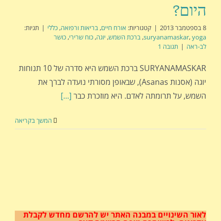
היום?
8 בספטמבר 2013
|
קטגוריות:
אורח חיים
,
בריאות ורפואה
,
כללי
|
תגיות:
yoga
,
suryanamaskar
,
ברכת השמש
,
יוגה
,
כוח שרירי
,
כושר
לב-ראה
|
תגובה 1
SURYANAMASKAR ברכת השמש היא סדרה של 10 תנוחות
יוגה (אסנות Asanas), שבאופן מסורתי נועדה לברך את
השמש, על תרומתה לאדם. היא מוזכרת כבר
[...]
המשך בקריאה
לאור השינויים במבנה האתר
יש להרשם מחדש לקבלת