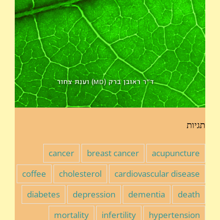
תגיות
cancer
breast cancer
acupuncture
coffee
cholesterol
cardiovascular disease
diabetes
depression
dementia
death
mortality
infertility
hypertension