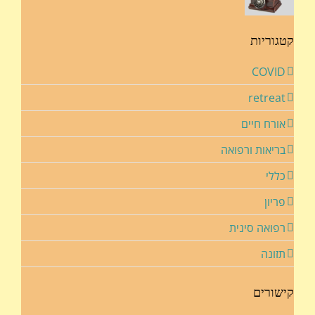
קטגוריות
COVID
retreat
אורח חיים
בריאות ורפואה
כללי
פריון
רפואה סינית
תזונה
קישורים