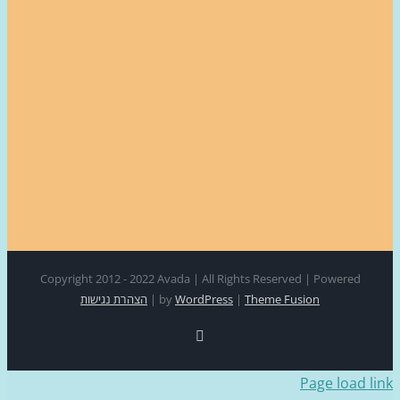
Copyright 2012 - 2022 Avada | All Rights Reserved | Power
Theme Fusion
|
WordPress
by
|
הצהרת נגישות
Facebook
Page loa