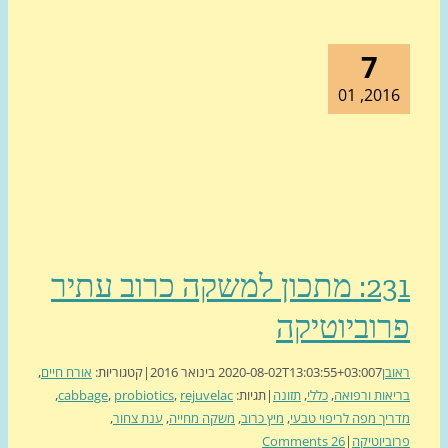
7
2016, 0
231: מתכון למשקה כרוב עתיר
וביוטיקה
בן
7 בינואר 2016
2020-08-02T13:03:55+03:00
|
קטגוריות:
אורח חיים
,
אות ורפואה
,
כללי
,
תזונה
|
תגיות:
rejuvelac
,
probiotics
,
cabbage
,
יך מפה לריפוי טבעי
,
מיץ כרוב
,
משקה מחייה
,
ענת צחור
,
ביוטיקה
|
26 Comments