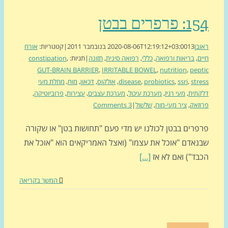
פרפרים בבטן
בן
13 בנובמבר 2011
2020-08-06T12:19:12+03:00
|
קטגוריות:
אורח
ם
,
בריאות ורפואה
,
כללי
,
רפואה סינית
,
תזונה
|
תגיות:
,
constipation
GUT-BRAIN BARRIER
,
IRRITABLE BOWEL
,
nutrition
,
pep
str
,
ssri
,
probiotics
,
disease
,
אולקוס
,
דכאון
,
מוח
,
מחלת מעי
תית
,
מעי רגיז
,
מערכת עיכול
,
מערכת עצבים
,
עצירות
,
פרוביוטיקה
,
זאק
,
ציר מעי-מוח
,
שלשול
|
3 Comments
פרים בבטן לכולנו יש מדי פעם "תחושות בטן" או שקורה
נאדם "אוכל את עצמו" (ואצל האמריקאים הוא "אוכל את
בד") ואם לא אז
[...]
המשך בקריאה