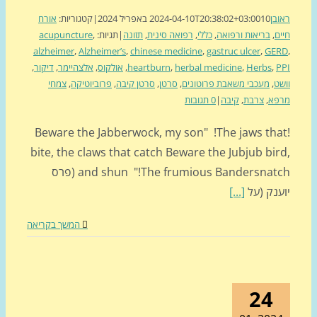
בן
10 באפריל 2024
2024-04-10T20:38:02+03:00
|
קטגוריות:
אורח
ם
,
בריאות ורפואה
,
כללי
,
רפואה סינית
,
תזונה
|
תגיות:
,
acupuncture
alzheimer
,
Alzheimer’s
,
chinese medicine
,
gastruc ulcer
,
GE
,
Herbs
,
herbal medicine
,
heartburn
,
אולקוס
,
אלצהיימר
,
דיקור
,
ט
,
מעכבי משאבת פרוטונים
,
סרטן
,
סרטן קיבה
,
פרוביוטיקה
,
צמחי
פא
,
צרבת
,
קיבה
|
0 תגובות
!Beware the Jabberwock, my son" !The jaws th
bite, the claws that catch Beware the Jubjub bir
and shun "!The frumious Bandersnatch (פרס
ענק (על
[...]
המשך בקריאה
24