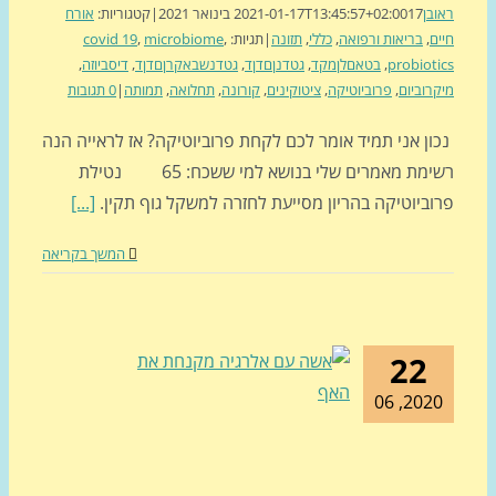
בן
17 בינואר 2021
2021-01-17T13:45:57+02:00
|
קטגוריות:
אורח
ם
,
בריאות ורפואה
,
כללי
,
תזונה
|
תגיות:
,
microbiome
,
covid 19
probiot
,
בטאםלןמקד
,
גטדנןםדןד
,
גטדנשבאקרןםדןד
,
דיסביוזה
,
רוביום
,
פרוביוטיקה
,
ציטוקינים
,
קורונה
,
תחלואה
,
תמותה
|
0 תגובות
ון אני תמיד אומר לכם לקחת פרוביוטיקה? אז לראייה הנה
רשימת מאמרים שלי בנושא למי ששכח: 65 נטילת
וביוטיקה בהריון מסייעת לחזרה למשקל גוף תקין.
[...]
המשך בקריאה
22
2020, 0