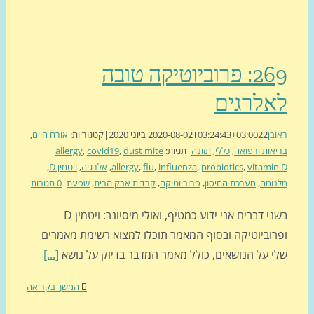
269: פרוביוטיקה טובה
אלרגים
בן
22 ביוני 2020
2020-08-02T03:24:43+03:00
|
קטגוריות:
אורח חיים
,
אות ורפואה
,
כללי
,
תזונה
|
תגיות:
dust mite
,
covid19
,
allergy
vitami
,
probiotics
,
influenza
,
flu
,
allergy
,
אלרגיה
,
ויטמין D
,
ומה
,
מערכת החיסון
,
פרוביוטיקה
,
קרדית אבק הבית
,
שפעת
|
0 תגובות
בשני דברים אני ידוע כמטיף, ואולי מיסיונר: ויטמין D
רוביוטיקה ובסוף המאמר תוכלו למצוא רשימת מאמרים
י על הנושאים, כולל מאמר המדבר בדיוק על נושא
[...]
המשך בקריאה