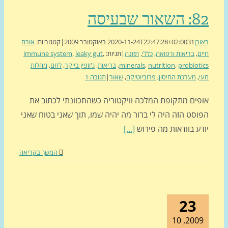
ור שבעיסה
בן
31 באוקטובר 2009
2020-11-24T22:47:28+02:00
|
קטגוריות:
אורח
ם
,
בריאות ורפואה
,
כללי
,
תזונה
|
תגיות:
,
leaky gut
,
immune system
probiot
,
nutrition
,
minerals
,
בריאות
,
ג'וזפין בייקר
,
לחם
,
מחלות
,
מערכת החיסון
,
פרוביוטיקה
,
שאור
|
תגובה 1
פים מתקופת המלכה וויקטוריה כשהתכוונתי לכתוב את
סט הזה היה לי ברור מה יהיה שמו, תוך שאני בטוח שאני
ע בוודאות מה פירוש
[...]
המשך בקריאה
23
2009, 1