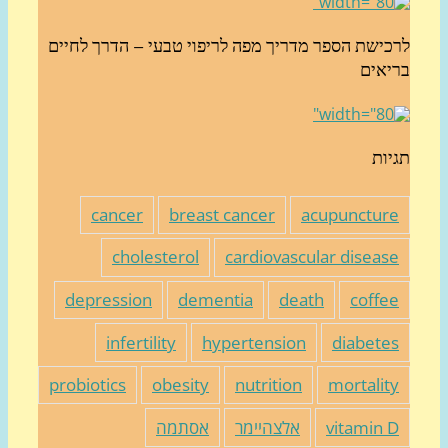
כישת הספר מדריך מפה לריפוי טבעי – הדרך לחיים
יאים
יות
cancer
breast cancer
acupunctur
cholesterol
cardiovascular diseas
depression
dementia
death
coffe
infertility
hypertension
diabete
probiotics
obesity
nutrition
mortalit
vitamin 
אלצהיימר
אסתמה