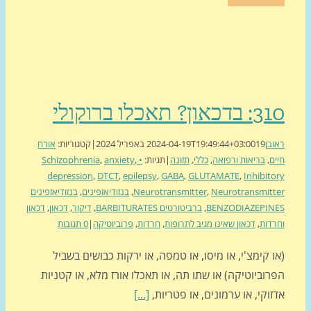
און? תאכלו ברוקולי
בן
19 באפריל 2024
2024-04-19T19:49:44+03:00
|
קטגוריות:
אורח
ם
,
בריאות ורפואה
,
כללי
,
תזונה
|
תגיות:
• Schizophrenia
,
anxiety
,
depression
,
DTCT
,
epilepsy
,
GABA
,
GLUTAMATE
,
Inhibit
Neurotransmit
,
Neurotransmitter
,
בנזודיאזפינים
,
בנזודיאזפינים
BENZODIAZEPIN
,
ברביטורטים BARBITURATES
,
דיקור
,
דכאון
,
דכאון
דות
,
דכאון שאינו מגיב לתרופות
,
חרדות
,
פרוביוטיקה
|
0 תגובות
 קימצ'י, או מיסו, או טמפה, או ירקות כבושים בשביל
וביוטיקה) או שתו תה, או תאכלו אורז מלא, או קטניות
וקי, או ערמונים, או פטריות,
[...]