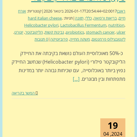
בן
17 בינואר 2026
2026-01-17T20:54:44+02:00
|
קטגוריות:
אורח
ם
,
בריאות ורפואה
,
כללי
,
תזונה
|
תגיות:
,
hard italian cheese
Helicobacter pylori
,
Lactobacillus Fermentum
,
nutriti
ul
,
stomach cancer
,
probiotics
,
גבינות קשות
,
הליקובקטר
,
יוגורט
,
ובצילוס פרמנטום
,
משקה מחייה
,
פרוביוטיקה
|
0 תגובות
כ-50% מאוכלוסיית העולם נושאת בקיבתה את החיידק
הליקובקטר פילורי (Helicobacter pylori) שנחשב החיידק
ץ ביותר באוכלוסייה, עם שכיחות גבוהה יותר במדינות
פתחות ובין מבוגרים.
[...]
המשך בקריאה
19
2024, 0