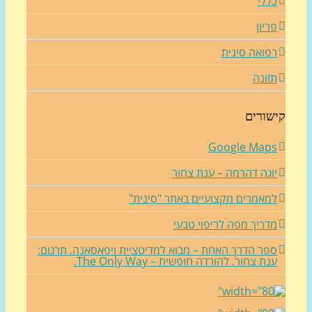
ללי
ריון
פואה סינית
זונה
שורים
Google Map
וגה דהרמה – ענת צחור
מאמרים מקצועיים באתר "סינית"
דריך מפה לריפוי טבעי
פר הדרך האחת – מבוא למדיטציית ויפאסאנה. תרגום:
נת צחור. להורדה חופשית – The Only Way.