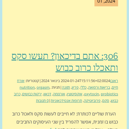
2024, 0
306: אתם בדיכאון? תעשו סקס
אכלו כרוב כבוש
בן
24 בינואר 2024
2024-01-24T15:11:56+02:00
|
קטגוריות:
אורח
ם
,
בריאות ורפואה
,
כללי
,
פריון
,
תזונה
|
תגיות:
,
orgasm
,
nutrition
probiot
,
oxytocin
,
אוקסיטוצין
,
אורגזמה
,
דכאון
,
ירקות כבושים
,
כרוב
ש
,
סקס
,
פרוביוטיקה
,
תרופות אנטידכאוניות
|
0 תגובות
רת שוליים לכותרת: לא חייבים לעשות סקס ולאכול כרוב
ש בו זמנית, אפשר להפריד בין שני העיסוקים החביבים