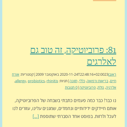
81: פרוביוטיקה, זה טוב גם
אלרגים
בן
23 באוקטובר 2009
2020-11-24T22:48:16+02:00
|
קטגוריות:
אורח
ם
,
בריאות ורפואה
,
כללי
,
תזונה
|
תגיות:
rhinitis
,
probiotics
,
allergy
,
גיה
,
נזלת
,
פרוביוטיקה
|
0 תגובות
 כבר! כבר כמה פעמים כתבתי בשבחה של הפרוביוטיקה,
ם חיידקים ידידותיים ונחמדים, שמגנים עלינו, עוזרים לנו
כל ולרזות. בפוסט אחד הסברתי שתוספת
[...]