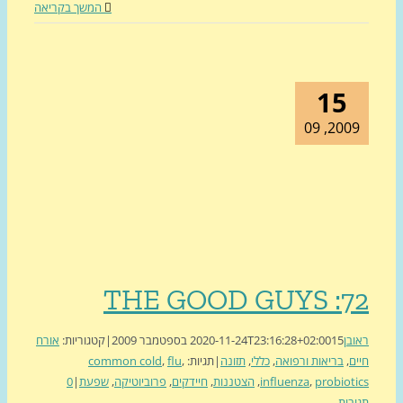
המשך בקריאה
15
2009, 0
THE GOOD GUYS :7
בן
15 בספטמבר 2009
2020-11-24T23:16:28+02:00
|
קטגוריות:
אורח
ם
,
בריאות ורפואה
,
כללי
,
תזונה
|
תגיות:
,
flu
,
common cold
probiot
,
influenza
,
הצטננות
,
חיידקים
,
פרוביוטיקה
,
שפעת
|
0
בות