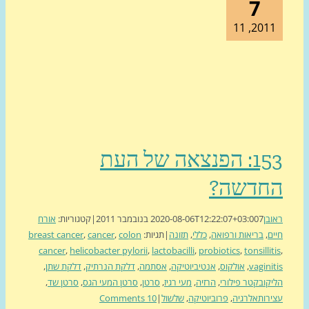
7
2011, 1
153: הפנצאה של העת
חדשה?
בן
7 בנובמבר 2011
2020-08-06T12:22:07+03:00
|
קטגוריות:
אורח
ם
,
בריאות ורפואה
,
כללי
,
תזונה
|
תגיות:
colon
,
cancer
,
breast cancer
cancer
,
helicobacter pylorii
,
lactobacilli
,
probiotics
,
tonsilli
vagini
,
אולקוס
,
אנטיביוטיקה
,
אסתמה
,
דלקת הנרתיק
,
דלקת שתן
,
קובקטר פילורי
,
הרזיה
,
מעי רגיז
,
סרטן
,
סרטן המעי הגס
,
סרטן שד
,
רותאלרגיה
,
פרוביוטיקה
,
שלשול
|
10 Comments