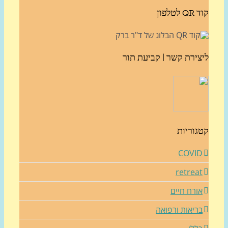
לטלפון
צירת קשר | קביעת תור
גוריות
COVI
retrea
ורח חיים
ריאות ורפואה