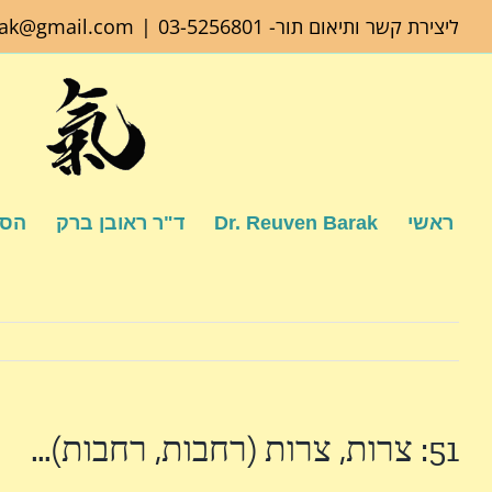
לג
ליצירת קשר ותיאום תור-
03-5256801
|
rak@gmail.com
תוכן
ראשי
Dr. Reuven Barak
ד"ר ראובן ברק
הספ
51: צרות, צרות (רחבות, רחבות)…