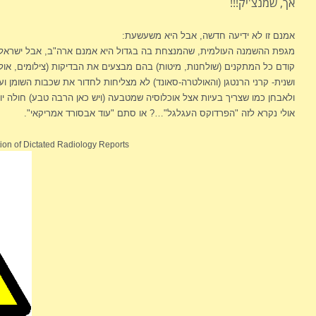
אך, שמנצ'יק!!!
אמנם זו לא ידיעה חדשה, אבל היא משעשעת:
מגפת ההשמנה העולמית, שהמנצחת בה בגדול היא אמנם ארה"ב, אבל ישראל א
קודם כל המתקנים (שולחנות, מיטות) בהם מבצעים את הבדיקות (צילומים, אולט
ושנית- קרני הרנטגן (והאולטרה-סאונד) לא מצליחות לחדור את שכבות השומן וע
ולאבחן כמו שצריך בעיות אצל אוכלוסיה שמטבעה (ויש כאן הרבה טבע) חולה יות
אולי נקרא לזה "הפרדוקס העגלגל"…? או סתם "עוד אבסורד אמריקאי".
tion of Dictated Radiology Reports