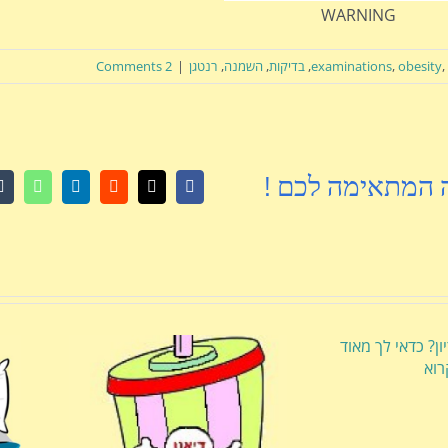
WARNING
,
obesity
,
examinations
,
בדיקות
,
השמנה
,
רנטגן
|
2 Comments
 המתאימה לכם !
r
tsApp
LinkedIn
Reddit
Facebook
X