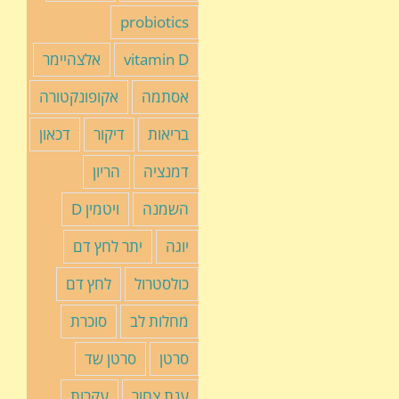
probiotics
vitamin D
אלצהיימר
אסתמה
אקופונקטורה
בריאות
דיקור
דכאון
דמנציה
הריון
השמנה
ויטמין D
יוגה
יתר לחץ דם
כולסטרול
לחץ דם
מחלות לב
סוכרת
סרטן
סרטן שד
ענת צחור
עקרות