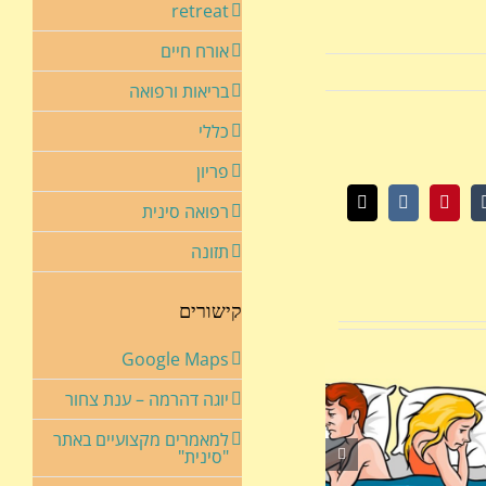
retreat
אורח חיים
בריאות ורפואה
כללי
פריון
רפואה סינית
Wha
Tumbl
Pinterest
Vk
כתובת
דואר
אלקטרוני
תזונה
קישורים
Google Maps
יוגה דהרמה – ענת צחור
למאמרים מקצועיים באתר
"סינית"