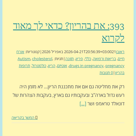
393: את בהריון? כדאי לך מאוד
קרוא
בן
21 באפריל 2026
2026-04-21T20:56:39+03:00
|
קטגוריות:
אורח
ם
,
בריאות ורפואה
,
כללי
,
פריון
,
תזונה
|
תגיות:
,
cholesterol
,
Autism
pregnan
,
drugs in pregnancy
,
אוטיזם
,
הריון
,
כולסטרול
,
תרופות
יון
|
0 תגובות
 את מחליטה גם אם את מתכננת הריון... לא מזמן היה
ש גדול בארה"ב ובעקבותיו גם בארץ, בעקבות הצהרות של
נאלד טראמפ ושר
[...]
המשך בקריאה