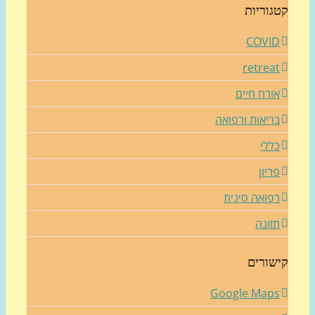
גוריות
COVI
retrea
ורח חיים
ריאות ורפואה
ללי
ריון
פואה סינית
זונה
שורים
Google Map