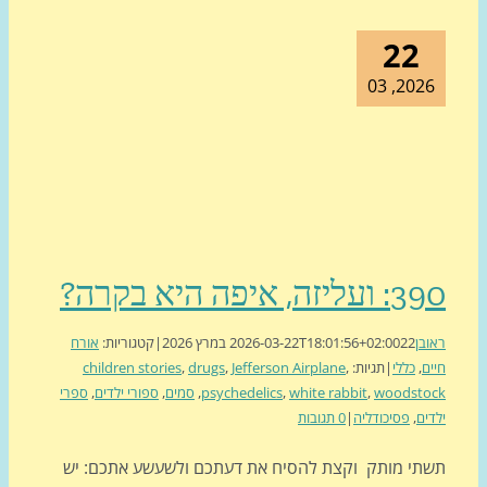
22
2026, 0
יזה, איפה היא בקרה?
בן
22 במרץ 2026
2026-03-22T18:01:56+02:00
|
קטגוריות:
אורח
ם
,
כללי
|
תגיות:
,
Jefferson Airplane
,
drugs
,
children stories
woodsto
,
white rabbit
,
psychedelics
,
סמים
,
ספורי ילדים
,
ספרי
ים
,
פסיכודליה
|
0 תגובות
תי מותק וקצת להסיח את דעתכם ולשעשע אתכם: יש