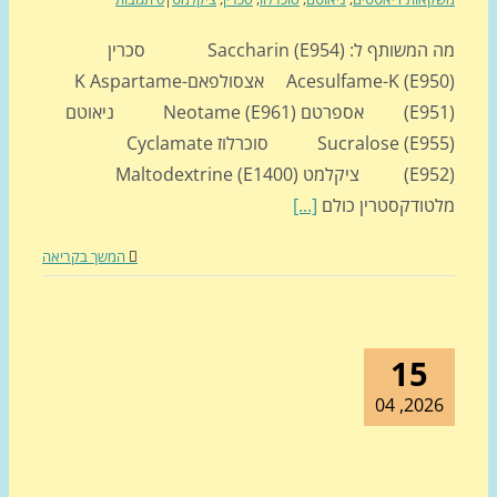
מה המשותף ל: Saccharin (E954) סכרין
Acesulfame-K (E950) אצסולפאם-K Aspartame
(E951) אספרטם Neotame (E961) ניאוטם
Sucralose (E955) סוכרלוז Cyclamate
(E952) ציקלמט Maltodextrine (E1400)
טודקסטרין כולם
[...]
המשך בקריאה
15
2026, 0