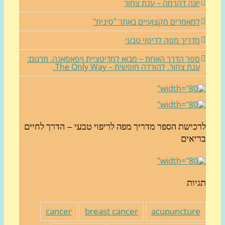
וגה דהרמה – ענת צחור
מאמרים מקצועיים באתר "סינית"
דריך מפה לריפוי טבעי
פר הדרך האחת – מבוא למדיטציית ויפאסאנה. תרגום:
נת צחור. להורדה חופשית – The Only Way.
כישת הספר מדריך מפה לריפוי טבעי – הדרך לחיים
יאים
יות
cancer
breast cancer
acupunctur