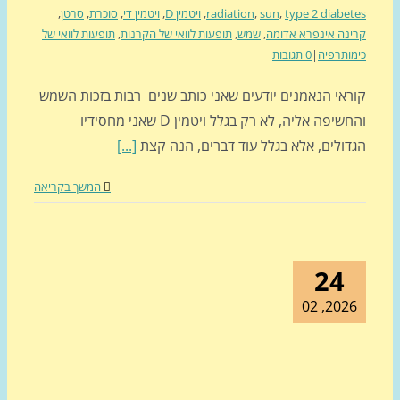
type 2 diabe
,
sun
,
radiation
,
ויטמין D
,
ויטמין די
,
סוכרת
,
סרטן
,
נה אינפרא אדומה
,
שמש
,
תופעות לוואי של הקרנות
,
תופעות לוואי של
ותרפיה
|
0 תגובות
ראי הנאמנים יודעים שאני כותב שנים רבות בזכות השמש
והחשיפה אליה, לא רק בגלל ויטמין D שאני מחסידיו
דולים, אלא בגלל עוד דברים, הנה קצת
[...]
המשך בקריאה
24
2026, 0