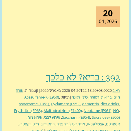
20
2026, 0
בריא? לא כלכך
בן
20 באפריל 2026
2026-04-20T22:18:20+03:00
|
קטגוריות:
אורח
ם
,
בריאות ורפואה
,
כללי
,
תזונה
|
תגיות:
,
Acesulfame-K (E950)
Aspartame (E951)
,
Cyclamate (E952)
,
dementia
,
diet drin
Erythritol (E968)
,
Maltodextrine (E1400)
,
Neotame (E961)
,
Sucralose (E9
,
Saccharin (E954)
,
אירוע לבבי
,
אירוע מוחי
,
פרטם
,
אצסולפם-K
,
אריתריטול
,
דמנציה
,
התקף לב
,
מלטודקסטרין
,
אות דיאטטים
,
ניאוטם
,
סוכרלוז
,
סכרין
,
ציקלמט
|
0 תגובות