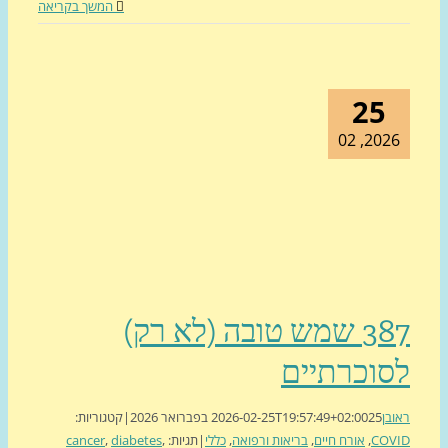
המשך בקריאה
25
2026, 0
387 שמש טובה (לא רק)
סוכרתיים
בן
25 בפברואר 2026
2026-02-25T19:57:49+02:00
|
קטגוריות:
COV
,
אורח חיים
,
בריאות ורפואה
,
כללי
|
תגיות:
,
diabetes
,
cancer