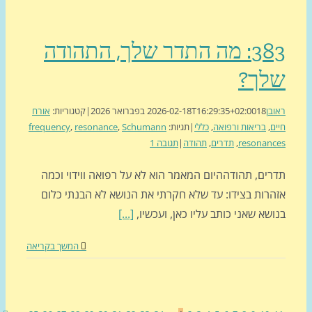
383: מה התדר שלך, התהודה
לך?
בן
18 בפברואר 2026
2026-02-18T16:29:35+02:00
|
קטגוריות:
אורח
ם
,
בריאות ורפואה
,
כללי
|
תגיות:
Schumann
,
resonance
,
frequency
resonan
,
תדרים
,
תהודה
|
תגובה 1
רים, תהודההיום המאמר הוא לא על רפואה ווידוי וכמה
הרות בצידו: עד שלא חקרתי את הנושא לא הבנתי כלום
שא שאני כותב עליו כאן, ועכשיו,
[...]
המשך בקריאה