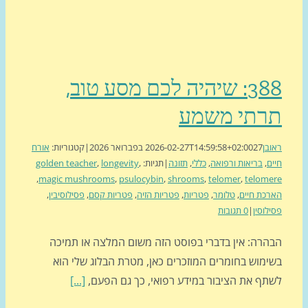
388: שיהיה לכם מסע טוב,
רתי משמע
בן
27 בפברואר 2026
2026-02-27T14:59:58+02:00
|
קטגוריות:
אורח
ם
,
בריאות ורפואה
,
כללי
,
תזונה
|
תגיות:
,
longevity
,
golden teacher
,
magic mushrooms
,
psulocybin
,
shrooms
,
telomer
,
telom
כת חיים
,
טלומר
,
פטריות
,
פטריות הזיה
,
פטריות קסם
,
פסילוסיבין
,
לוסין
|
0 תגובות
הרה: אין בדברי בפוסט הזה משום המלצה או תמיכה
ימוש בחומרים המוזכרים כאן, מטרת הבלוג שלי הוא
תף את הציבור במידע רפואי, כך גם הפעם,
[...]