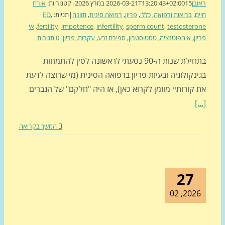
בן
15 במרץ 2026
2026-03-21T13:20:43+02:00
|
קטגוריות:
אורח
ם
,
בריאות ורפואה
,
כללי
,
פריון
,
רפואה סינית
,
תזונה
|
תגיות:
,
ED
testoster
,
sperm count
,
infertility
,
impotence
,
fertility
,
אי
ון
,
אימפוטנציה
,
טסטוסטרון
,
ספירת זרע
,
עקרות
,
פריון
|
0 תגובות
בתחילת שנות ה-90 נסעתי לראשונה לסין להתמחות
נקולוגיה ובעיות פריון ברפואה הסינית (מי שרוצה לדעת
קורותיי מוזמן לקרוא כאן), אז היה "חלקם" של הגברים
[
המשך בקריאה
27
2026, 0