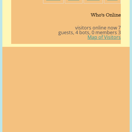
Who's Onli
4 bots,
0 member
Map of Visito