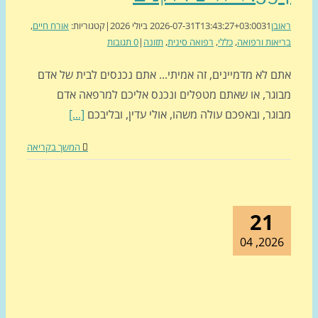
בן
31 ביולי 2026
2026-07-31T13:43:27+03:00
|
קטגוריות:
אורח חיים
,
אות ורפואה
,
כללי
,
רפואה סינית
,
תזונה
|
0 תגובות
ם לא מדמיינים, זה אמיתי... אתם נכנסים לבית של אדם
וגר, או שאתם מטפלים ונכנס אליכם למרפאה אדם
גר, ובאפכם עולה משהו, אולי עדין, ובליבכם
[...]
המשך בקריאה
21
2026, 0