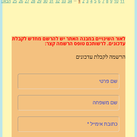
10
9
8
7
6
5
4
3
2
1
···
34
33
32
31
30
29
28
27
26
25
הבא
ור השינויים במבנה האתר
יש להרשם מחדש לקבלת
כונים.
לרשותכם טופס הרשמה קצר:
שמה לקבלת עדכונים