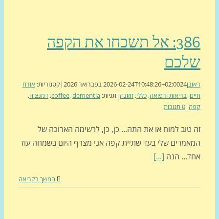
386: אל תשכחו את הקפה
לכם
בן
24 בפברואר 2026
2026-02-24T10:48:26+02:00
|
קטגוריות:
אורח
ם
,
בריאות ורפואה
,
כללי
,
תזונה
|
תגיות:
dementia
,
coffee
,
דמנציה
,
ה
|
0 תגובות
טוב למוח או את התה... כן, כן, לרשימה הארוכה של
אמרים שלי בעד שתיית קפה אני מצרף היום בשמחה עוד
ד... הנה
[...]
המשך בקריאה