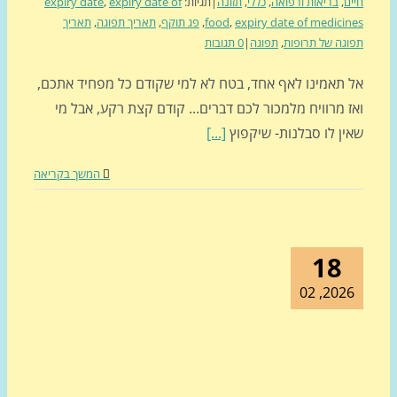
ם
,
בריאות ורפואה
,
כללי
,
תזונה
|
תגיות:
expiry date of
,
expiry date
expiry date of medici
,
food
,
פג תוקף
,
תאריך תפוגה
,
תאריך
גה של תרופות
,
תפוגה
|
0 תגובות
 תאמינו לאף אחד, בטח לא למי שקודם כל מפחיד אתכם,
 מרוויח מלמכור לכם דברים... קודם קצת רקע, אבל מי
ין לו סבלנות- שיקפוץ
[...]
המשך בקריאה
18
2026, 0