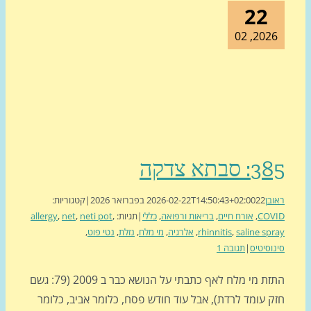
22
2026, 0
 סבתא צדקה
בן
22 בפברואר 2026
2026-02-22T14:50:43+02:00
|
קטגוריות:
COV
,
אורח חיים
,
בריאות ורפואה
,
כללי
|
תגיות:
,
neti pot
,
net
,
allergy
saline sp
,
rhinnitis
,
אלרגיה
,
מי מלח
,
נזלת
,
נטי פוט
,
וסיטיס
|
תגובה 1
התזת מי מלח לאף כתבתי על הנושא כבר ב 2009 (79: גשם
 עומד לרדת), אבל עוד חודש פסח, כלומר אביב, כלומר