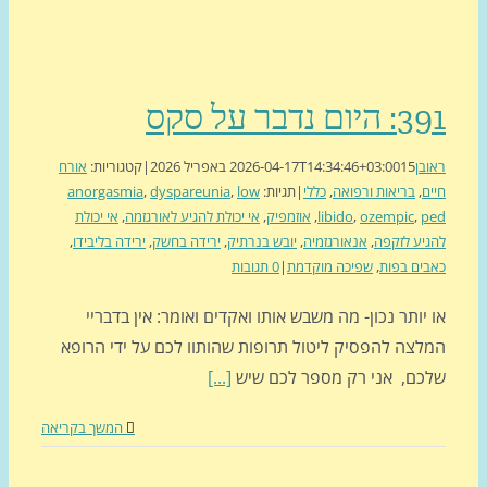
ום נדבר על סקס
בן
15 באפריל 2026
2026-04-17T14:34:46+03:00
|
קטגוריות:
אורח
ם
,
בריאות ורפואה
,
כללי
|
תגיות:
low
,
dyspareunia
,
anorgasmia
p
,
ozempic
,
libido
,
אוזמפיק
,
אי יכולת להגיע לאורגזמה
,
אי יכולת
יע לזקפה
,
אנאורגזמיה
,
יובש בנרתיק
,
ירידה בחשק
,
ירידה בליבידו
,
ים בפות
,
שפיכה מוקדמת
|
0 תגובות
יותר נכון- מה משבש אותו ואקדים ואומר: אין בדבריי
לצה להפסיק ליטול תרופות שהותוו לכם על ידי הרופא
כם, אני רק מספר לכם שיש
[...]
המשך בקריאה