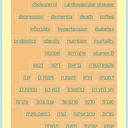
cholesterol
cardiovascular diseas
depression
dementia
death
coffe
infertility
hypertension
diabete
probiotics
obesity
nutrition
mortalit
vitamin 
אלצהיימר
אסתמה
קופונקטורה
בריאות
דיקור
דכאון
מנציה
הריון
השמנה
ויטמין D
יוגה
תר לחץ דם
כולסטרול
לחץ דם
מחלות לב
וכרת
סרטן
סרטן שד
ענת צחור
עקרות
וריות
פרוביוטיקה
קפה
רפואה סינית
מש
שפעת
תזונה
תמותה