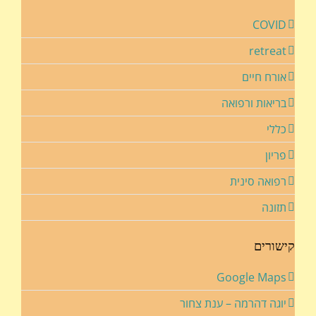
COVID
retreat
אורח חיים
בריאות ורפואה
כללי
פריון
רפואה סינית
תזונה
קישורים
Google Maps
יוגה דהרמה – ענת צחור