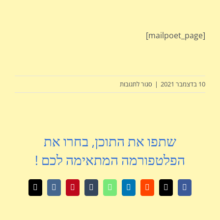
[mailpoet_page]
על
10 בדצמבר 2021
|
סגור לתגובות
עמוד
MailPoet
שתפו את התוכן, בחרו את
הפלטפורמה המתאימה לכם !
X
Facebook
Reddit
LinkedIn
WhatsApp
Tumblr
Pinterest
Vk
כתובת
דואר
אלקטרוני