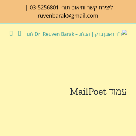
לג
ליצירת קשר ותיאום תור-
03-5256801
|
תוכן
ruvenbarak@gmail.com
עמוד MailPoet