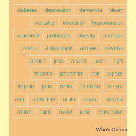
diabetes
depression
dementia
death
mortality
infertility
hypertension
vitamin D
probiotics
obesity
nutrition
אלצהיימר
אסתמה
אקופונקטורה
בריאות
דיקור
דכאון
דמנציה
הריון
השמנה
ויטמין D
יוגה
יתר לחץ דם
כולסטרול
לחץ דם
מחלות לב
סוכרת
סרטן
סרטן שד
ענת צחור
עקרות
פוריות
פרוביוטיקה
קפה
רפואה סינית
שמש
שפעת
תזונה
תמותה
Who's Online