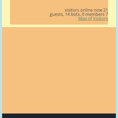
21 v
14 bots,
0 member
Map of Visito