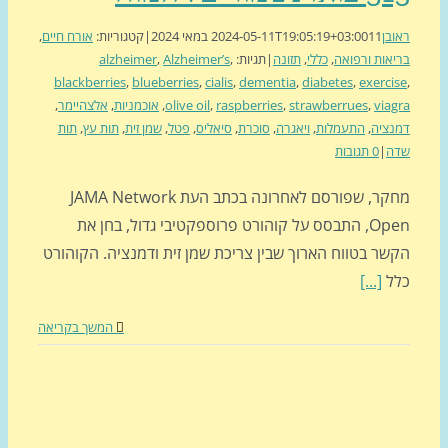
בן
11 במאי 2024
2024-05-11T19:05:19+03:00
|
קטגוריות:
אורח חיים
,
אות ורפואה
,
כללי
,
תזונה
|
תגיות:
,
Alzheimer’s
,
alzheimer
blackberries
,
blueberries
,
cialis
,
dementia
,
diabetes
,
exerci
via
,
strawberrues
,
raspberries
,
olive oil
,
אוכמניות
,
אלצהיימר
,
ציה
,
התעמלות
,
ויאגרה
,
סוכרת
,
סיאליס
,
פטל
,
שמן זית
,
תות עץ
,
תות
ה
|
0 תגובות
מחקר, שפורסם לאחרונה בכתב העת JAMA Network
Open, התבסס על קוהורט פרוספקטיבי גדול, בחן את
שר בטווח הארוך שבין צריכת שמן זית ודמנציה. הקוהורט
ל
[...]
המשך בקריאה