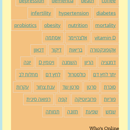
depression
dementia
death
coffe
infertility
hypertension
diabete
probiotics
obesity
nutrition
mortalit
vitamin 
אלצהיימר
אסתמה
קופונקטורה
בריאות
דיקור
דכאון
מנציה
הריון
השמנה
ויטמין D
יוגה
תר לחץ דם
כולסטרול
לחץ דם
מחלות לב
וכרת
סרטן
סרטן שד
ענת צחור
עקרות
וריות
פרוביוטיקה
קפה
רפואה סינית
מש
שפעת
תזונה
תמותה
Who's Onli