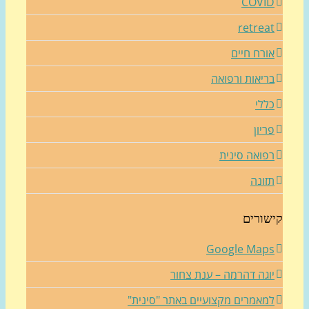
COVI
retrea
ורח חיים
ריאות ורפואה
ללי
ריון
פואה סינית
זונה
שורים
Google Map
וגה דהרמה – ענת צחור
מאמרים מקצועיים באתר "סינית"