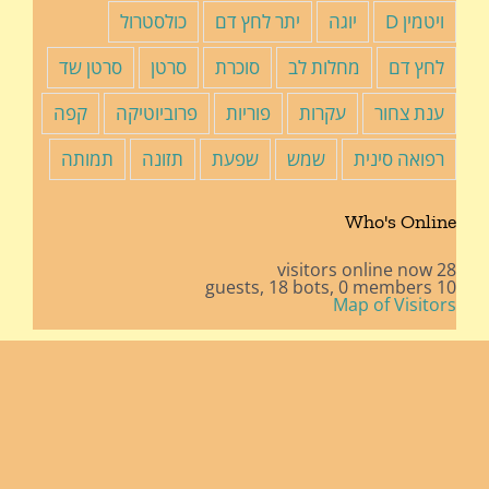
ויטמין D
יוגה
יתר לחץ דם
כולסטרול
לחץ דם
מחלות לב
סוכרת
סרטן
סרטן שד
ענת צחור
עקרות
פוריות
פרוביוטיקה
קפה
רפואה סינית
שמש
שפעת
תזונה
תמותה
Who's Online
28 visitors online now
18 bots,
0 members
10 guests,
Map of Visitors