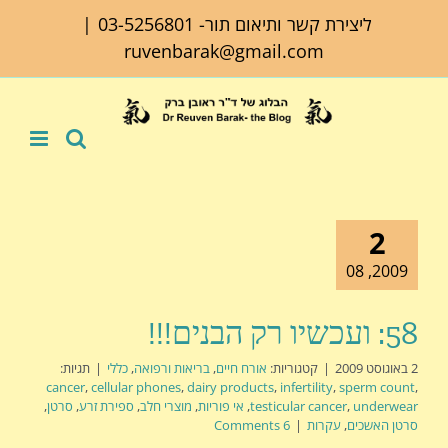
לג
ליצירת קשר ותיאום תור-
03-5256801
|
תוכן
ruvenbarak@gmail.com
2
2009, 08
58: ועכשיו רק הבנים!!!
2 באוגוסט 2009
|
קטגוריות:
אורח חיים
,
בריאות ורפואה
,
כללי
|
תגיות:
cancer
,
cellular phones
,
dairy products
,
infertility
,
sperm count
,
underwear
,
testicular cancer
,
אי פוריות
,
מוצרי חלב
,
ספירת זרע
,
סרטן
,
סרטן האשכים
,
עקרות
|
6 Comments