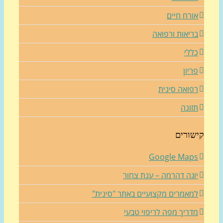
ורח חיים
ריאות ורפואה
ללי
ריון
פואה סינית
זונה
שורים
Google Map
וגה דהרמה – ענת צחור
מאמרים מקצועיים באתר "סינית"
דריך מפה לריפוי טבעי