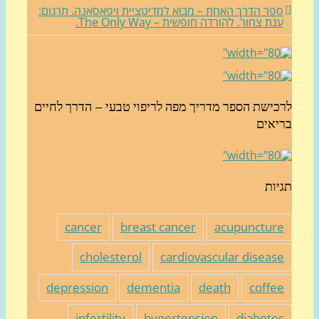
פר הדרך האחת – מבוא למדיטציית ויפאסאנה. תרגום:
נת צחור. להורדה חופשית – The Only Way.
כישת הספר מדריך מפה לריפוי טבעי – הדרך לחיים
יאים
יות
cancer
breast cancer
acupunctur
cholesterol
cardiovascular diseas
depression
dementia
death
coffe
infertility
hypertension
diabete