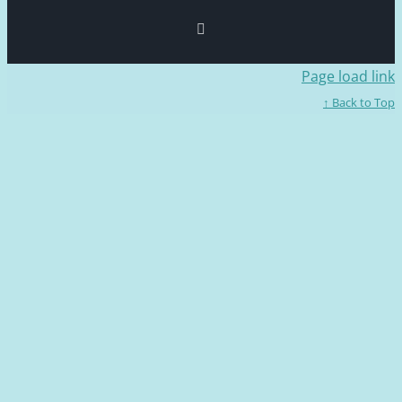
Facebook
Page loa
Back