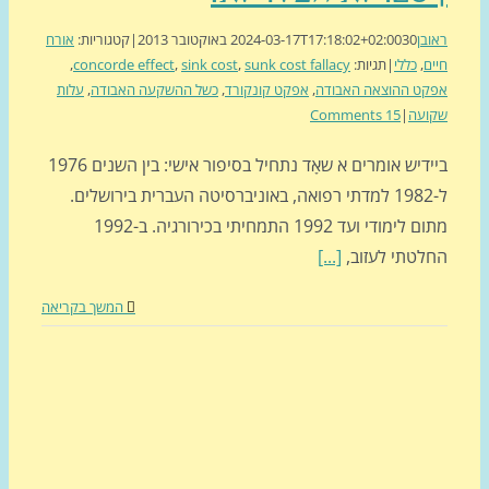
בן
30 באוקטובר 2013
2024-03-17T17:18:02+02:00
|
קטגוריות:
אורח
ם
,
כללי
|
תגיות:
sunk cost fallacy
,
sink cost
,
concorde effect
,
ט ההוצאה האבודה
,
אפקט קונקורד
,
כשל ההשקעה האבודה
,
עלות
ועה
|
15 Comments
ביידיש אומרים א שאָד נתחיל בסיפור אישי: בין השנים 1976
ל-1982 למדתי רפואה, באוניברסיטה העברית בירושלים.
מתום לימודי ועד 1992 התמחיתי בכירורגיה. ב-1992
לטתי לעזוב,
[...]
המשך בקריאה