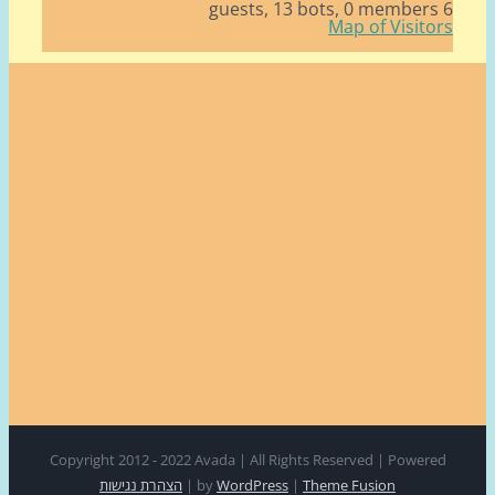
13 bots,
0 member
Map of Visito
Copyright 2012 - 2022 Avada | All Rights Reserved | Power
Theme Fusion
|
WordPress
by
|
הצהרת נגישות