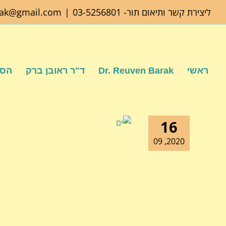
לג
ליצירת קשר ותיאום תור-
03-5256801
|
rak@gmail.com
תוכן
ראשי
Dr. Reuven Barak
ד"ר ראובן ברק
הספ
16
2020, 09