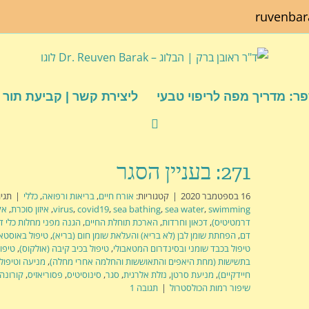
ruvenba
ר: מדריך מפה לריפוי טבעי
ליצירת קשר | קביעת תור
271: בעניין הסגר
16 בספטמבר 2020
|
קטגוריות:
אורח חיים
,
בריאות ורפואה
,
כללי
|
תגיו
swimming
,
sea water
,
sea bathing
,
covid19
,
virus
,
איזון סוכרת
,
אק
דרמטיטיס)
,
דכאון וחרדות
,
הארכת תוחלת החיים
,
הגנה מפני מחלות כלי ד
דם
,
הפחתת שומן לבן (לא בריא) והעלאת שומן חום (בריא)
,
טיפול באוסטאו
טיפול בכבד שומני ובסינדרום המטאבולי
,
טיפול בכיב קיבה (אולקוס)
,
טיפו
בתשישות (מחת היאפים והתאוששות והחלמה אחרי מחלה)
,
מניעה וטיפול 
חיידקיים)
,
מניעת סרטן
,
נזלת אלרגית
,
סגר
,
סינוסיטיס
,
פסוריאזיס
,
קורונה
שיפור רמות הכולסטרול
|
תגובה 1