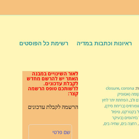
ראיונות וכתבות במדיה
רשימת כל הפוסטים
לאור השינויים במבנה
האתר
יש להרשם מחדש
לקבלת עדכונים.
לרשותכם טופס הרשמה
ת:
corona
,
closure
קצר:
זמה (אטופיק
ם ולב
,
הפחתת יתר לחץ
פורוזיס (בריחת סידן)
,
הרשמה לקבלת עדכונים
ל בקטרקט
,
טיפול
בזיהומים (בעיקר
,
רחצה בים
,
שחיה בים
,