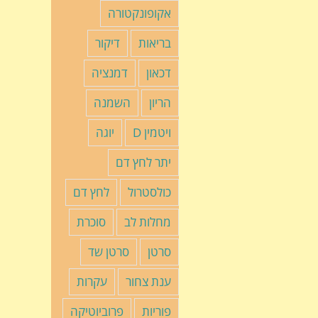
אקופונקטורה
בריאות
דיקור
דכאון
דמנציה
הריון
השמנה
ויטמין D
יוגה
יתר לחץ דם
כולסטרול
לחץ דם
מחלות לב
סוכרת
סרטן
סרטן שד
ענת צחור
עקרות
פוריות
פרוביוטיקה