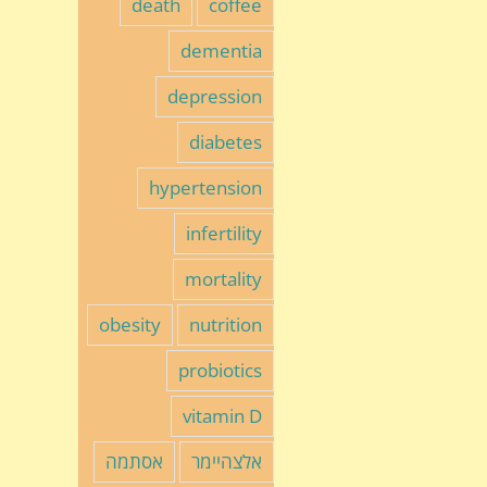
death
coffee
dementia
depression
diabetes
hypertension
infertility
mortality
obesity
nutrition
probiotics
vitamin D
אלצהיימר
אסתמה