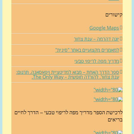
שורים
Google Map
וגה דהרמה – ענת צחור
מאמרים מקצועיים באתר "סינית"
דריך מפה לריפוי טבעי
פר הדרך האחת – מבוא למדיטציית ויפאסאנה. תרגום:
נת צחור. להורדה חופשית – The Only Way.
כישת הספר מדריך מפה לריפוי טבעי – הדרך לחיים
יאים