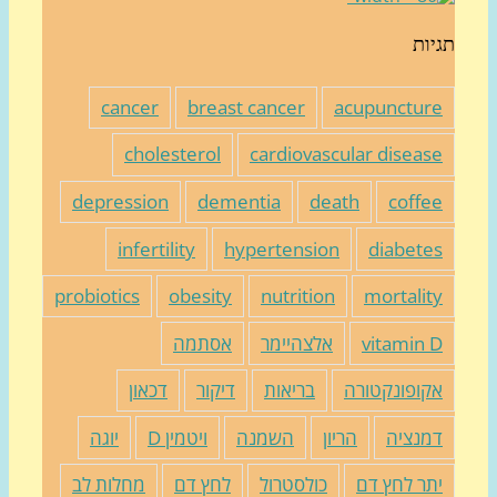
יות
cancer
breast cancer
acupunctur
cholesterol
cardiovascular diseas
depression
dementia
death
coffe
infertility
hypertension
diabete
probiotics
obesity
nutrition
mortalit
vitamin 
אלצהיימר
אסתמה
קופונקטורה
בריאות
דיקור
דכאון
מנציה
הריון
השמנה
ויטמין D
יוגה
תר לחץ דם
כולסטרול
לחץ דם
מחלות לב