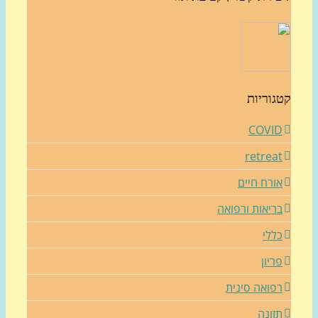
גוריות
COVI
retrea
ורח חיים
ריאות ורפואה
ללי
ריון
פואה סינית
זונה