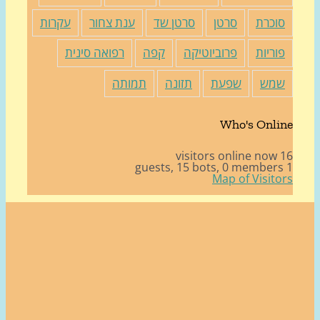
וכרת
סרטן
סרטן שד
ענת צחור
עקרות
וריות
פרוביוטיקה
קפה
רפואה סינית
מש
שפעת
תזונה
תמותה
Who's Onli
16 v
15 bots,
0 member
Map of Visito