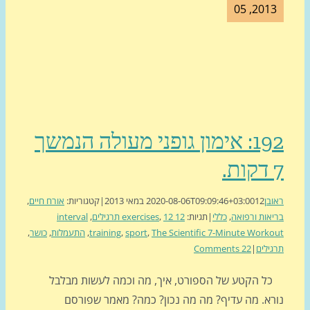
2013, 0
192: אימון גופני מעולה הנמשך
בן
12 במאי 2013
2020-08-06T09:09:46+03:00
|
קטגוריות:
אורח חיים
,
אות ורפואה
,
כללי
|
תגיות:
12 exercises
12 תרגילים
,
,
interval
The Scientific 7-Minute Work
,
sport
,
training
,
התעמלות
,
כושר
,
ילים
|
22 Comments
 הקטע של הספורט, איך, מה וכמה לעשות מבלבל
רא. מה עדיף? מה מה נכון? כמה? מאמר שפורסם