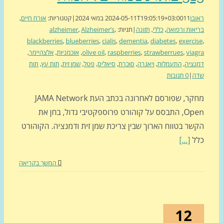
בן
11 במאי 2024
2024-05-11T19:05:19+03:00
|
קטגוריות:
אורח חיים
,
אות ורפואה
,
כללי
,
תזונה
|
תגיות:
,
Alzheimer’s
,
alzheimer
blackberries
,
blueberries
,
cialis
,
dementia
,
diabetes
,
exerci
via
,
strawberrues
,
raspberries
,
olive oil
,
אוכמניות
,
אלצהיימר
,
ציה
,
התעמלות
,
ויאגרה
,
סוכרת
,
סיאליס
,
פטל
,
שמן זית
,
תות עץ
,
תות
ה
|
0 תגובות
מחקר, שפורסם לאחרונה בכתב העת JAMA Network
Open, התבסס על קוהורט פרוספקטיבי גדול, בחן את
שר בטווח הארוך שבין צריכת שמן זית ודמנציה. הקוהורט
ל
[...]
המשך בקריאה
12