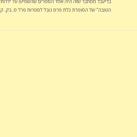
בדיעבד מסתבר שזה היה אחד הספרים שהשפיעו על ילדותי.
הטובה" של הסופרת כלת פרס נובל לספרות פרל ס. בק. קר