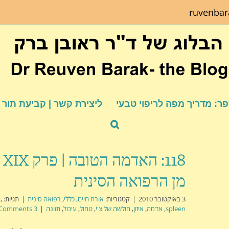
ruvenba
ר: מדריך מפה לריפוי טבעי
ליצירת קשר | קביעת תור
18
מן הרפואה הסינית
3 באוקטובר 2010
|
קטגוריות:
אורח חיים
,
כללי
,
רפואה סינית
|
תגיות:
,
t
spleen
,
אדמה
,
איזון
,
חולשה של צ'י
,
טחול
,
עיכול
,
תזונה
|
3 Comments