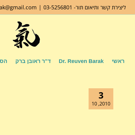
לג
ליצירת קשר ותיאום תור-
03-5256801
|
rak@gmail.com
תוכן
ראשי
Dr. Reuven Barak
ד"ר ראובן ברק
הספ
3
2010, 10