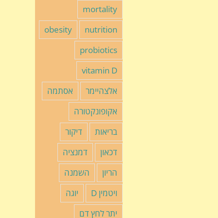
mortality
obesity
nutrition
probiotics
vitamin D
אלצהיימר
אסתמה
אקופונקטורה
בריאות
דיקור
דכאון
דמנציה
הריון
השמנה
ויטמין D
יוגה
יתר לחץ דם