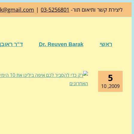
דלג
ליצירת קשר ותיאום תור-
03-5256801
|
ak@gmail.com
לתוכן
ראשי
Dr. Reuven Barak
ד"ר ראובן
5
2009, 10