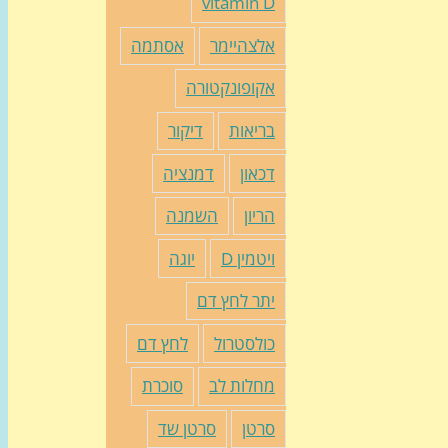
vitamin D
אלצהיימר
אסתמה
אקופונקטורה
בריאות
דיקור
דכאון
דמנציה
הריון
השמנה
ויטמין D
יוגה
יתר לחץ דם
כולסטרול
לחץ דם
מחלות לב
סוכרת
סרטן
סרטן שד