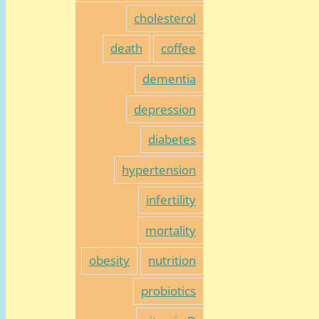
cholesterol
death
coffee
dementia
depression
diabetes
hypertension
infertility
mortality
obesity
nutrition
probiotics