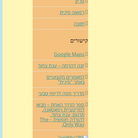
פריון
רפואה סינית
תזונה
קישורים
Google Maps
יוגה דהרמה – ענת צחור
למאמרים מקצועיים
באתר "סינית"
מדריך מפה לריפוי טבעי
ספר הדרך האחת – מבוא
למדיטציית ויפאסאנה.
תרגום: ענת צחור.
להורדה חופשית – The
Only Way.