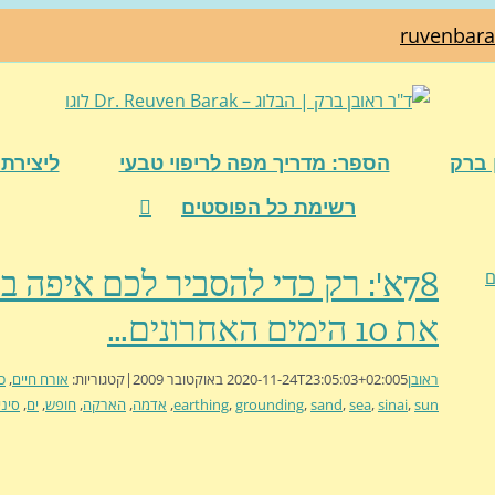
ruvenbar
 ברק
הספר: מדריך מפה לריפוי טבעי
ליצירת 
רשימת כל הפוסטים
78א': רק כדי להסביר לכם איפה בי
את 10 הימים האחרונים…
ראובן
5 באוקטובר 2009
2020-11-24T23:05:03+02:00
|
קטגוריות:
אורח חיים
,
כ
sun
,
sinai
,
sea
,
sand
,
grounding
,
earthing
,
אדמה
,
הארקה
,
חופש
,
ים
,
סיני