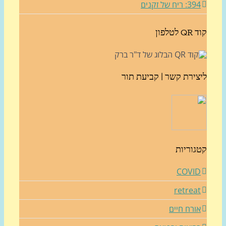
3: ריח של זקנים
לטלפון
צירת קשר | קביעת תור
גוריות
COVI
retrea
ורח חיים