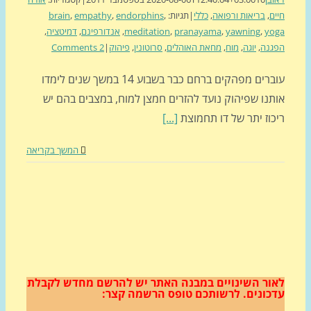
ם
,
בריאות ורפואה
,
כללי
|
תגיות:
,
endorphins
,
empathy
,
brain
yo
,
yawning
,
pranayama
,
meditation
,
אנדורפינם
,
דמיטציה
,
גנה
,
יוגה
,
מוח
,
מחאת האוהלים
,
סרוטונין
,
פיהוק
|
2 Comments
עוברים מפהקים ברחם כבר בשבוע 14 במשך שנים לימדו
תנו שפיהוק נועד להזרים חמצן למוח, במצבים בהם יש
כוז יתר של דו תחמוצת
[...]
המשך בקריאה
ור השינויים במבנה האתר
יש להרשם מחדש לקבלת
כונים.
לרשותכם טופס הרשמה קצר: