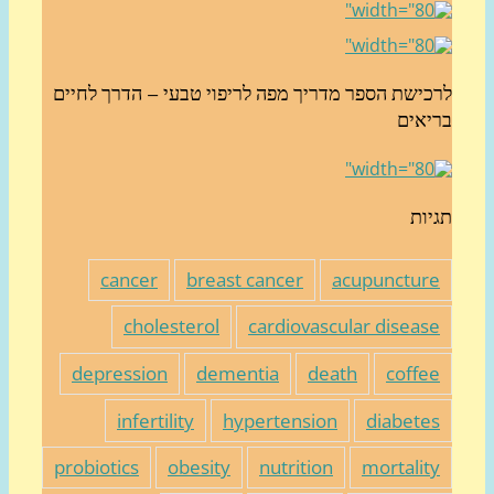
כישת הספר מדריך מפה לריפוי טבעי – הדרך לחיים
יאים
יות
cancer
breast cancer
acupunctur
cholesterol
cardiovascular diseas
depression
dementia
death
coffe
infertility
hypertension
diabete
probiotics
obesity
nutrition
mortalit