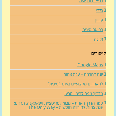
ריאות ורפואה
ללי
ריון
פואה סינית
זונה
שורים
Google Map
וגה דהרמה – ענת צחור
מאמרים מקצועיים באתר "סינית"
דריך מפה לריפוי טבעי
פר הדרך האחת – מבוא למדיטציית ויפאסאנה. תרגום:
נת צחור. להורדה חופשית – The Only Way.