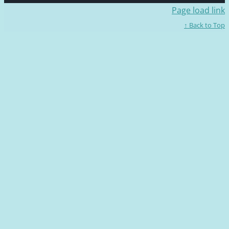
Page loa
Back