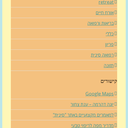
retrea
ורח חיים
ריאות ורפואה
ללי
ריון
פואה סינית
זונה
שורים
Google Map
וגה דהרמה – ענת צחור
מאמרים מקצועיים באתר "סינית"
דריך מפה לריפוי טבעי