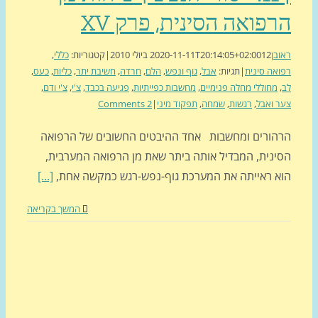
פואה הסינית, פרק XV
בן
12 ביולי 2010
2020-11-11T20:14:05+02:00
|
קטגוריות:
כללי
,
אה סינית
|
תגיות:
אבל
,
גוף ונפש
,
הלם
,
חרדה
,
חשיבת יתר
,
כליות
,
כעס
,
מחוללי מחלה פנימיים
,
מחשבות כפייתיות
,
פגיעה בכבד
,
צ'י
,
צ'י ודם
,
 ואבל
,
רגשות
,
שמחה
,
תפקוד מיני
|
2 Comments
הורים ומחשבות אחד ההיבטים החשובים של הרפואה
ינית, המבדיל אותה ביתר שאת מן הרפואה המערבית,
א ראייתה את המערכת גוף-נפש-רגש כמקשה אחת,
[...]
המשך בקריאה