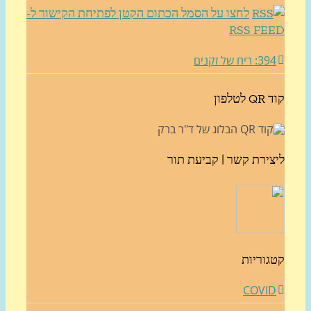
לחצו על הסמל הכתום הקטן לפתיחת הקישור ל-
RSS FE
3: ריח של זקנים
לטלפון
צירת קשר | קביעת תור
גוריות
COVI