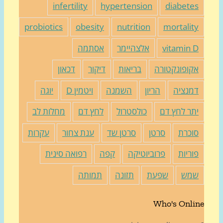
infertility
hypertension
diabete
probiotics
obesity
nutrition
mortalit
vitamin 
אלצהיימר
אסתמה
קופונקטורה
בריאות
דיקור
דכאון
מנציה
הריון
השמנה
ויטמין D
יוגה
תר לחץ דם
כולסטרול
לחץ דם
מחלות לב
וכרת
סרטן
סרטן שד
ענת צחור
עקרות
וריות
פרוביוטיקה
קפה
רפואה סינית
מש
שפעת
תזונה
תמותה
Who's Onli