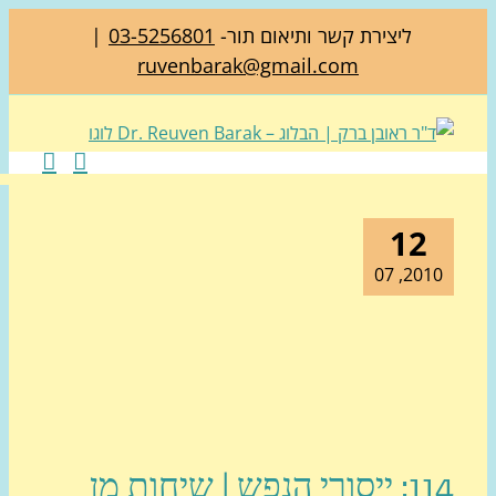
ליצירת קשר ותיאום תור-
03-5256801
|
ruvenbarak@gmail.com
12
2010, 0
114: ייסורי הנפש | שיחות מן