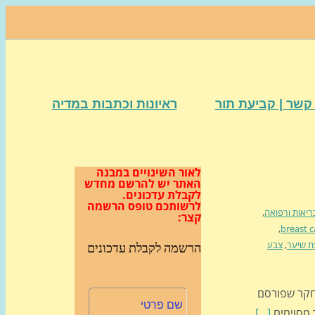
קשר | קביעת תור
ראיונות וכתבות במדיה
לאור השינויים במבנה
האתר
יש להרשם מחדש
לקבלת עדכונים.
לרשותכם טופס הרשמה
ריאות ורפואה
,
קצר:
,
breast 
ת שיער
,
צבע
הרשמה לקבלת עדכונים
רטן... מחקר שפורסם
ר מסוימים
[...]