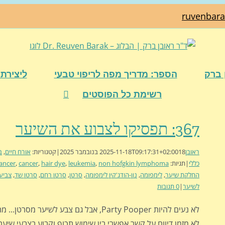
ruvenbar
 ברק
הספר: מדריך מפה לריפוי טבעי
ליצירת 
רשימת כל הפוסטים
367: תפסיקו לצבוע את השיער
ראובן
18 בנובמבר 2025
2025-11-18T09:17:31+02:00
|
קטגוריות:
אורח חיים
,
ב
כללי
|
תגיות:
non hofgkin lymphoma
,
leukemia
,
hair dye
,
cancer
,
cancer
החלקת שיער
,
לימפומה
,
נון-הודג'קין לימפומה
,
סרטן
,
סרטן רחם
,
סרטן שד
,
צביע
לשיער
|
0 תגובות
לא נעים להיות Party Pooper, אבל גם צבע לשיער מס
לא מזמן דיווח על קשר אפשרי בין שימוש תכוף וקבוע בצבעי שיע