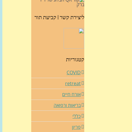
ליצירת קשר | קביעת תור
קטגוריות
COVID
retreat
אורח חיים
בריאות ורפואה
כללי
פריון