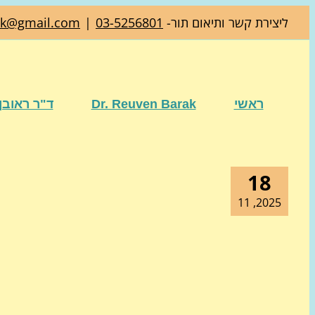
דלג
ליצירת קשר ותיאום תור-
03-5256801
|
ak@gmail.com
לתוכן
ראשי
Dr. Reuven Barak
ד"ר ראובן
18
2025, 11