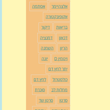
אלצהיימר
אסתמה
אקופונקטורה
בריאות
דיקור
דכאון
דמנציה
הריון
השמנה
ויטמין D
יוגה
יתר לחץ דם
כולסטרול
לחץ דם
מחלות לב
סוכרת
סרטן
סרטן שד