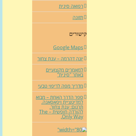
רפואה סינית
תזונה
קישורים
Google Maps
יוגה דהרמה – ענת צחור
למאמרים מקצועיים
באתר "סינית"
מדריך מפה לריפוי טבעי
ספר הדרך האחת – מבוא
למדיטציית ויפאסאנה.
תרגום: ענת צחור.
להורדה חופשית – The
Only Way.