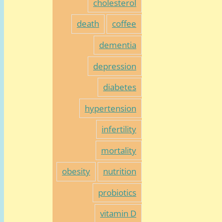
cholesterol
death
coffee
dementia
depression
diabetes
hypertension
infertility
mortality
obesity
nutrition
probiotics
vitamin D