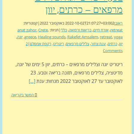
פאים – כרתים, יוון
בן
2 באוקטובר 2022
2022-10-02T21:07:27+03:00
|
קטגוריות:
retr
,
אורח חיים
,
בריאות ורפואה
,
כללי
|
תגיות:
,
Crete
,
anat zahor
yo
,
retreat
,
Rakefet Amsalem
,
Healing sounds
,
greece
,
יוגה
,
כרתים
,
ענת צחור
,
צלילים מרפאים
,
ריטריט
,
רקפת אמסלם
|
2
Commen
ריטריט יוגה וצלילים מרפאים – כרתים, יוון 5 ימים של יוגה,
מדיטציה, צלילים מרפאים, תזונה בריאה וטבע. 23
ר עד 27 לאוקטובר 2022 מנחות: ענת
[...]
המשך בקריאה