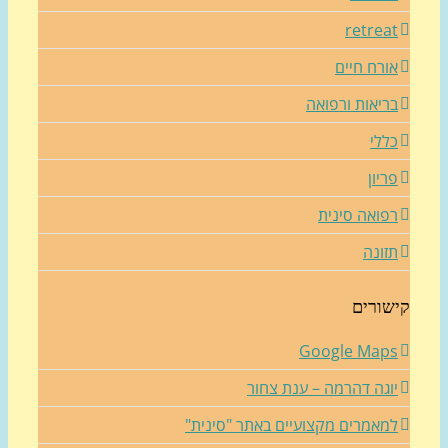
retrea
ורח חיים
ריאות ורפואה
ללי
ריון
פואה סינית
זונה
שורים
Google Map
וגה דהרמה – ענת צחור
מאמרים מקצועיים באתר "סינית"