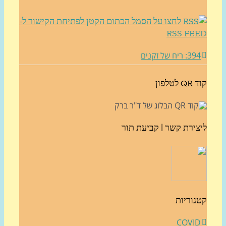
לחצו על הסמל הכתום הקטן לפתיחת הקישור ל-
RSS FE
3: ריח של זקנים
לטלפון
צירת קשר | קביעת תור
גוריות
COVI