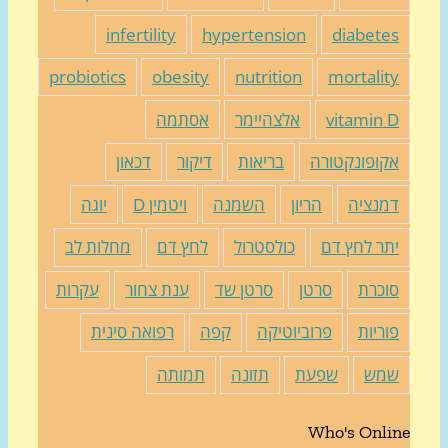
infertility
hypertension
diabete
probiotics
obesity
nutrition
mortalit
vitamin 
אלצהיימר
אסתמה
קופונקטורה
בריאות
דיקור
דכאון
מנציה
הריון
השמנה
ויטמין D
יוגה
תר לחץ דם
כולסטרול
לחץ דם
מחלות לב
וכרת
סרטן
סרטן שד
ענת צחור
עקרות
וריות
פרוביוטיקה
קפה
רפואה סינית
מש
שפעת
תזונה
תמותה
Who's Onli