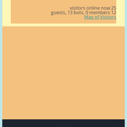
25 v
13 bots,
0 members
12
Map of Visito