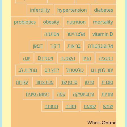
infertility
hypertension
diabete
probiotics
obesity
nutrition
mortalit
vitamin 
אלצהיימר
אסתמה
קופונקטורה
בריאות
דיקור
דכאון
מנציה
הריון
השמנה
ויטמין D
יוגה
תר לחץ דם
כולסטרול
לחץ דם
מחלות לב
וכרת
סרטן
סרטן שד
ענת צחור
עקרות
וריות
פרוביוטיקה
קפה
רפואה סינית
מש
שפעת
תזונה
תמותה
Who's Onli