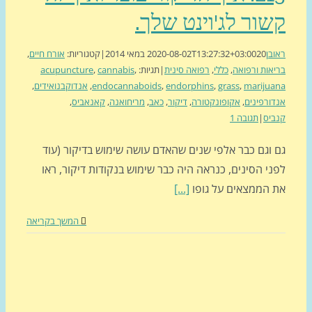
ור לג'וינט שלך.
בן
20 במאי 2014
2020-08-02T13:27:32+03:00
|
קטגוריות:
אורח חיים
,
אות ורפואה
,
כללי
,
רפואה סינית
|
תגיות:
,
cannabis
,
acupuncture
mariju
,
grass
,
endorphins
,
endocannaboids
,
אנדוקבנואידים
,
ורפינים
,
אקופונקטורה
,
דיקור
,
כאב
,
מריחואנה
,
קאנאביס
,
יס
|
תגובה 1
 וגם כבר אלפי שנים שהאדם עושה שימוש בדיקור (עוד
י הסינים, כנראה היה כבר שימוש בנקודות דיקור, ראו
 הממצאים על גופו
[...]
המשך בקריאה