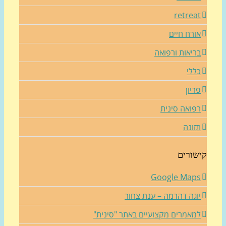
retrea
ורח חיים
ריאות ורפואה
ללי
ריון
פואה סינית
זונה
שורים
Google Map
וגה דהרמה – ענת צחור
מאמרים מקצועיים באתר "סינית"