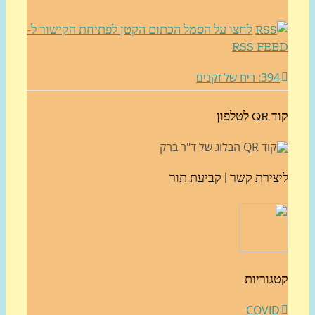
לחצו על הסמל הכתום הקטן לפתיחת הקישור ל-
RSS FE
3: ריח של זקנים
לטלפון
צירת קשר | קביעת תור
גוריות
COVI