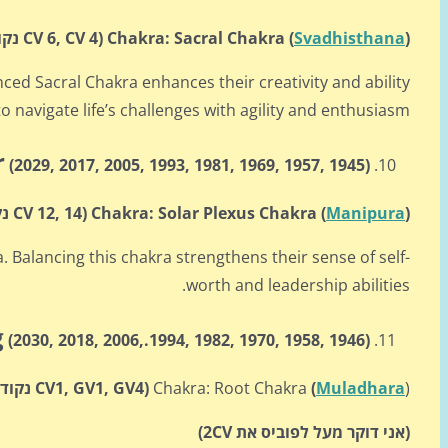
)
Svadhisthana
Chakra: Sacral Chakra (
(CV 6
, CV 4 נקודות דיקור:).
ced Sacral Chakra enhances their creativity and ability
to navigate life’s challenges with agility and enthusiasm.
r
(2029, 2017, 2005,
1993, 1981, 1969, 1957, 1945)
)
Manipura
Chakra: Solar Plexus Chakra (
(CV 12,
14 נקודות דיקור:).
 Balancing this chakra strengthens their sense of self-
worth and leadership abilities.
g
(2030, 2018, 2006,
.199
4, 1982, 1970, 1958, 1946)
)
Muladhara
(
Chakra: Root Chakra
(CV
1, GV1, GV4 נקודות דיקור:)
(אני דוקר מעל לפוביס את
2
CV
)