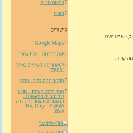
רפואה סינית
תזונה
קישורים
ל, ויש לא מעט
Google Maps
יוגה דהרמה – ענת צחור
מה קורה,
למאמרים מקצועיים באתר
"סינית"
מדריך מפה לריפוי טבעי
ספר הדרך האחת – מבוא
למדיטציית ויפאסאנה.
תרגום: ענת צחור. להורדה
חופשית – The Only
Way.