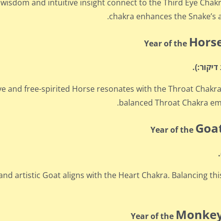
wisdom and intuitive insight connect to the Third Eye Chakr
chakra enhances the Snake’s abi
Hors
Year of the
ve and free-spirited Horse resonates with the Throat Chakr
balanced Throat Chakra emp
Goa
Year of the
and artistic Goat aligns with the Heart Chakra. Balancing t
Monke
Year of the