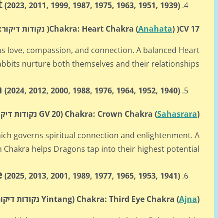
t
(2023, 2011, 1999,
1987, 1975, 1963, 1951, 1939)
)CV 17( נקודות דיקור:
)
Anahata
Chakra: Heart Chakra (
rns love, compassion, and connection. A balanced Heart
bbits nurture both themselves and their relationships.
n
(2024, 2012, 2000,
1988, 1976, 1964, 1952, 1940)
)
Sahasrara
Chakra: Crown Chakra (
(GV 20 נקודות דיקור:).
ich governs spiritual connection and enlightenment. A
Chakra helps Dragons tap into their highest potential.
e
(2025, 2013, 2001,
1989, 1977, 1965, 1953, 1941)
)
Ajna
Chakra: Third Eye Chakra (
(Yintang נקודות דיקור:).