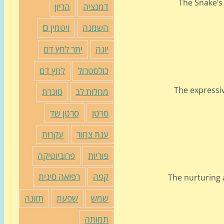
The Snake’s 
דמנציה
הריון
השמנה
ויטמין D
יוגה
יתר לחץ דם
כולסטרול
לחץ דם
The expressi
מחלות לב
סוכרת
סרטן
סרטן שד
ענת צחור
עקרות
פוריות
פרוביוטיקה
קפה
רפואה סינית
The nurturing 
שמש
שפעת
תזונה
תמותה