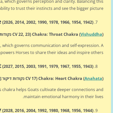
a, which governs perception and clarity. Balancing this
lity to trust their instincts and see the bigger picture.
e
(2026, 2014, 2002,
1990, 1978, 1966, 1954, 1942)
)
Vishuddha
Chakra: Throat Chakra (
(CV 22,
23 נקודות דיקור:).
a, which governs communication and self-expression. A
owers Horses to share their ideas and inspire others.
t
(2027, 2015, 2003,
1991, 1979, 1967, 1955, 1943)
)
Anahata
Chakra: Heart Chakra (
(CV 17 נקודות דיקור:).
his chakra helps Goats cultivate deeper connections and
maintain emotional harmony in their lives.
y
(2028, 2016, 2004,
1992, 1980, 1968, 1956, 1944)