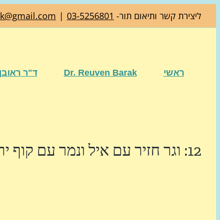
דלג
ליצירת קשר ותיאום תור-
03-5256801
|
ak@gmail.com
לתוכן
ראשי
Dr. Reuven Barak
ד"ר ראובן
12: וגר חזיר עם איל ונמר עם קוף ירבץ