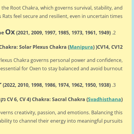
 the Root Chakra, which governs survival, stability, and
Rats feel secure and resilient, even in uncertain times.
Ox
the
(2021, 2009, 1997,
1985, 1973, 1961, 1949)
)CV14, CV12 ( נקודות דיקור:
)
Manipura
Chakra: Solar Plexus Chakra (
 Plexus Chakra governs personal power and confidence,
 essential for Oxen to stay balanced and avoid burnout.
r
(2022, 2010, 1998,
1986, 1974, 1962, 1950, 1938)
)
Svadhisthana
Chakra: Sacral Chakra (
(CV 6
, CV 4 נקודות דיקור:).
verns creativity, passion, and emotions. Balancing this
bility to channel their energy into meaningful pursuits.