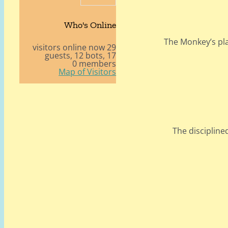
Who's Online
The Monkey’s pla
29 visitors online now
12 bots,
17 guests,
0 members
Map of Visitors
The discipline