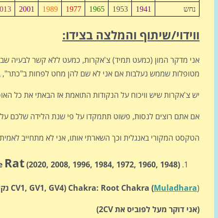
נחש
1941
1953
1965
1977
1989
2001
013
ווידוי/שיתוף והמלצה בצידו:
אני מדקר המון (כמעט תמיד) צ'אקרות, כמעט ללא קשר לבעיה שבגלל
מטופלות שממש נעלבות אם אני לא שם להן מחט לפחות ב"כתר", ב"
יש צ'אקרות שיש וויכוח על הנקודות התואמת אז הבאתי את כל האו
אם אתם רוצים לנסות, פשוט תתמקדו על פי שנת הלידה שלכם על 
הטקסט המקורי באנגלית וכך השארתי אותו, אני לא מתחייב לאמי
Rat
he
(2020, 2008, 1996,
1984, 1972, 1960, 1948)
)
Muladhara
Chakra: Root Chakra (
(CV
1, GV1, GV4 נקודות דיקור: )
(אני דוקר מעל לפוביס את
2
CV
)