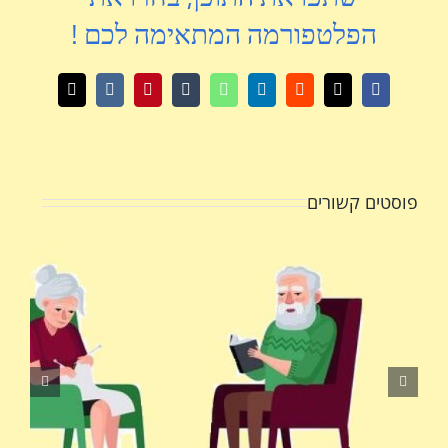
הפלטפורמה המתאימה לכם !
X
Facebook
Reddit
LinkedIn
WhatsApp
Tumblr
Pinterest
Vk
כתובת
דואר
אלקטרוני
פוסטים קשורים