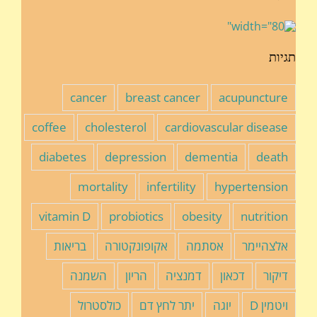
תגיות
cancer
breast cancer
acupuncture
coffee
cholesterol
cardiovascular disease
diabetes
depression
dementia
death
mortality
infertility
hypertension
vitamin D
probiotics
obesity
nutrition
אלצהיימר
אסתמה
אקופונקטורה
בריאות
דיקור
דכאון
דמנציה
הריון
השמנה
ויטמין D
יוגה
יתר לחץ דם
כולסטרול