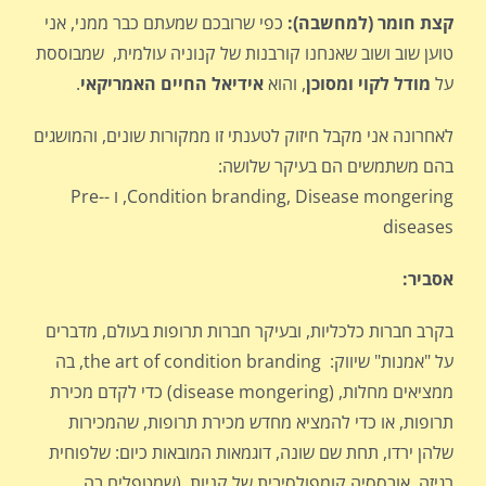
קצת חומר (למחשבה):
כפי שרובכם שמעתם כבר ממני, אני
טוען שוב ושוב שאנחנו קורבנות של קנוניה עולמית, שמבוססת
על
מודל לקוי ומסוכן
, והוא
אידיאל החיים האמריקאי
.
לאחרונה אני מקבל חיזוק לטענתי זו ממקורות שונים, והמושגים
בהם משתמשים הם בעיקר שלושה:
Condition branding, Disease mongering, ו -Pre-
diseases
אסביר:
בקרב חברות כלכליות, ובעיקר חברות תרופות בעולם, מדברים
על "אמנות" שיווק: the art of condition branding, בה
ממציאים מחלות, (disease mongering) כדי לקדם מכירת
תרופות, או כדי להמציא מחדש מכירת תרופות, שהמכירות
שלהן ירדו, תחת שם שונה, דוגמאות המובאות כיום: שלפוחית
רגיזה, אובססיה קומפולסיבית של קניות, (שמטפלים בה