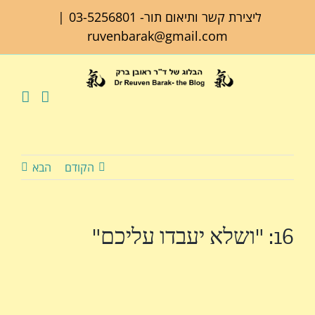
לג
ליצירת קשר ותיאום תור-
03-5256801
|
תוכן
ruvenbarak@gmail.com
הקודם
הבא
16: "ושלא יעבדו עליכם"