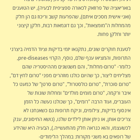
בואריאציה של פרוזאק לכאורה ספציפית לבעיה), יש הטוענים
(ואני אישית מסכים איתם), שהפרעות קשב וריכוז גם הן חלק
מהמחלות ה"מומצאות", וכך גם דוגמאות רבות, חלקן קיצוני
יותר וחלקן פחות.
לטענת חוקרים שונים, נתקנאו יזמי בדיקות וציוד הדמיה ביצרני
התרופות, והמציאו ענף שלם, נוסף, הקרוי pre-diseases,
כלומר- "טרום-מחלות", והם משגשגים מההיסטריה שהם
מצליחים ליצור, כך שהיום כולנו מוזהרים מפני "טרום לחץ דם",
"טרום סוכרת", "טרום כולסטרול", "טרום סרטן" של כמעט כל
איבר ורקמה, "טרום מומים מולדים" ומחלות שונות של
העוברים, ועוד הרבה "רומים", כך שכולנו נעשה כל הזמן
אינסוף בדיקות, צילומים, וניקח תרופות גם כשאנחנו לא
צריכים אותן, או ניתן אותן לילדים שלנו, (נושא החיסונים, ענק
לכשעצמו, והוא כנראה חלק מהתעשייה.), הבעיה היא שהידע
של רופאים בא משני מקורות: במהלך הלימודים-