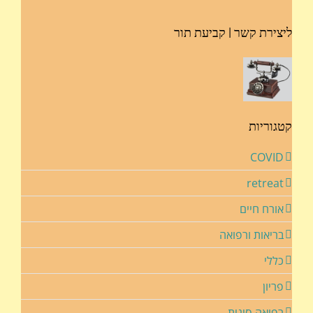
ליצירת קשר | קביעת תור
קטגוריות
COVID
retreat
אורח חיים
בריאות ורפואה
כללי
פריון
רפואה סינית