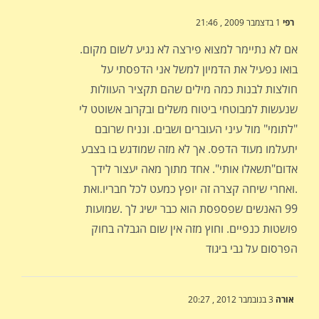
רפי
1 בדצמבר 2009 , 21:46
אם לא נתיימר למצוא פירצה לא נגיע לשום מקום.
בואו נפעיל את הדמיון למשל אני הדפסתי על
חולצות לבנות כמה מילים שהם תקציר העוולות
שנעשות למבוטחי ביטוח משלים ובקרוב אשוטט לי
"לתומי" מול עיני העוברים ושבים. ונניח שרובם
יתעלמו מעוד הדפס. אך לא מזה שמודגש בו בצבע
אדום"תשאלו אותי". אחד מתוך מאה יעצור לידך
.ואחרי שיחה קצרה זה יופץ כמעט לכל חבריו.ואת
99 האנשים שפספסת הוא כבר ישיג לך .שמועות
פושטות כנפיים. וחוץ מזה אין שום הגבלה בחוק
הפרסום על גבי ביגוד
אורה
3 בנובמבר 2012 , 20:27