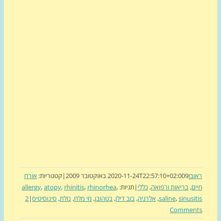
בן
9 באוקטובר 2009
2020-11-24T22:57:10+02:00
|
קטגוריות:
אורח
ם
,
בריאות ורפואה
,
כללי
|
תגיות:
,
rhinorhea
,
rhinitis
,
atopy
,
allergy
sinusi
,
saline
,
אלרגיה
,
בוב דילן
,
בטהובן
,
מי מלח
,
נזלת
,
סינוסיטיס
|
2
Commen