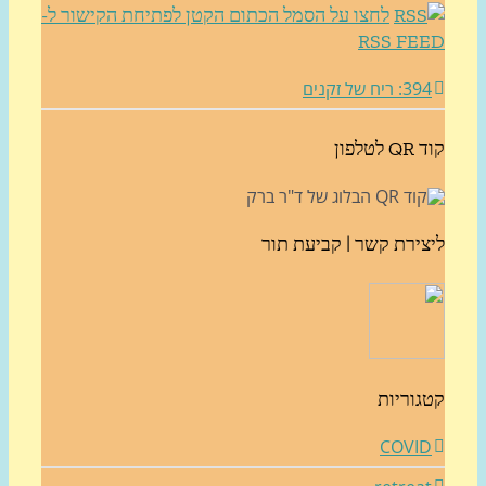
לחצו על הסמל הכתום הקטן לפתיחת הקישור ל-
RSS FE
3: ריח של זקנים
לטלפון
צירת קשר | קביעת תור
גוריות
COVI