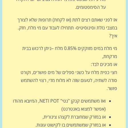
על הסימפטומים.
 לפני שאתם רצים לתת (או לקחת) תרופות שלא לצורך
בי נזלת וסינוסיטיס- תתחילו לעבוד עם מי מלח, חזק.
ך?
מי מלח במים מזוקקים 0.85% מלח –ניתן לרכוש בבית
קחת,
מכינים לבד:
י כפית מלח על כשני ספלים של מים פושרים, וקורט
דה לשתיה, לטעום שזה לא מלוח מדי, רצוי להשתמש
שר.
ואז משתמשים קנקן "נטי" NETI POT, המיובא מהודו
(אפשר למצוא באנטרנט)
או במזרק שמחוברת לקצהו צינורית,
או במזרק שמשתמשים בו לקישוט עוגות.