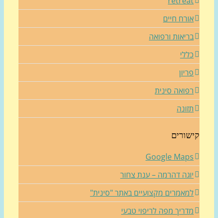
retrea
ורח חיים
ריאות ורפואה
ללי
ריון
פואה סינית
זונה
שורים
Google Map
וגה דהרמה – ענת צחור
מאמרים מקצועיים באתר "סינית"
דריך מפה לריפוי טבעי