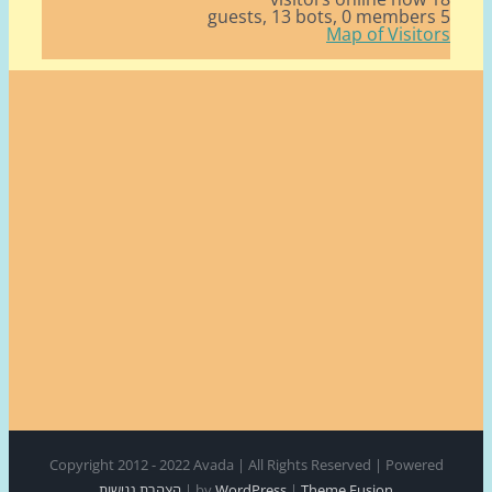
13 bots,
0 member
Map of Visito
Copyright 2012 - 2022 Avada | All Rights Reserved | Power
Theme Fusion
|
WordPress
by
|
הצהרת נגישות