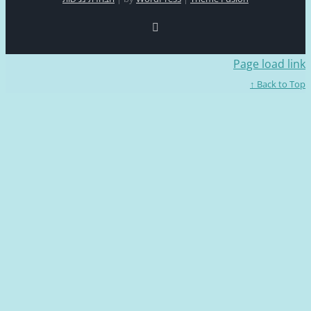
Facebook
Page loa
Back