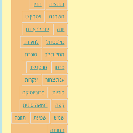
דמנציה
הריון
השמנה
ויטמין D
יוגה
יתר לחץ דם
כולסטרול
לחץ דם
מחלות לב
סוכרת
סרטן
סרטן שד
ענת צחור
עקרות
פוריות
פרוביוטיקה
קפה
רפואה סינית
שמש
שפעת
תזונה
תמותה