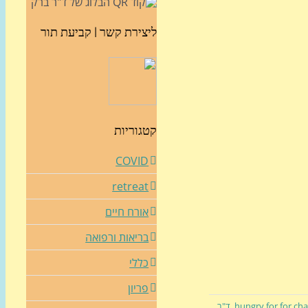
ליצירת קשר | קביעת תור
קטגוריות
COVID
retreat
אורח חיים
בריאות ורפואה
כללי
פריון
hungry for for ch
,
ד"ר