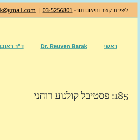
דלג
ליצירת קשר ותיאום תור-
03-5256801
|
ak@gmail.com
לתוכן
ראשי
Dr. Reuven Barak
ד"ר ראובן
185: פסטיבל קולנוע רוחני