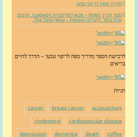
דריך מפה לריפוי טבעי
פר הדרך האחת – מבוא למדיטציית ויפאסאנה. תרגום:
נת צחור. להורדה חופשית – The Only Way.
כישת הספר מדריך מפה לריפוי טבעי – הדרך לחיים
יאים
יות
cancer
breast cancer
acupunctur
cholesterol
cardiovascular diseas
depression
dementia
death
coffe