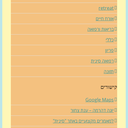
retrea
ורח חיים
ריאות ורפואה
ללי
ריון
פואה סינית
זונה
שורים
Google Map
וגה דהרמה – ענת צחור
מאמרים מקצועיים באתר "סינית"