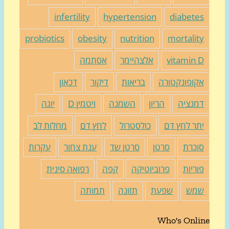
infertility
hypertension
diabete
probiotics
obesity
nutrition
mortalit
vitamin 
אלצהיימר
אסתמה
קופונקטורה
בריאות
דיקור
דכאון
מנציה
הריון
השמנה
ויטמין D
יוגה
תר לחץ דם
כולסטרול
לחץ דם
מחלות לב
וכרת
סרטן
סרטן שד
ענת צחור
עקרות
וריות
פרוביוטיקה
קפה
רפואה סינית
מש
שפעת
תזונה
תמותה
Who's Onli