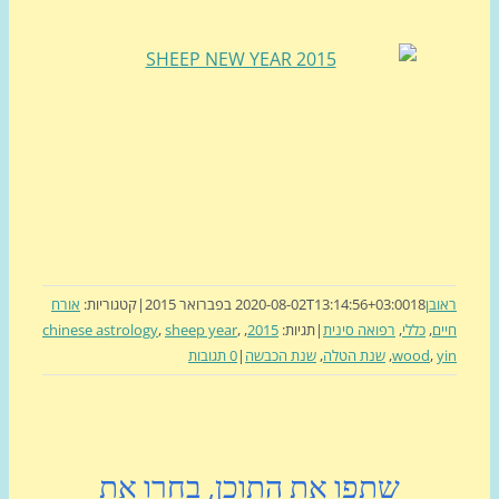
בן
18 בפברואר 2015
2020-08-02T13:14:56+03:00
|
קטגוריות:
אורח
ם
,
כללי
,
רפואה סינית
|
תגיות:
2015
,
,
sheep year
,
chinese astrology
,
wood
,
שנת הטלה
,
שנת הכבשה
|
0 תגובות
שתפו את התוכן, בחרו את