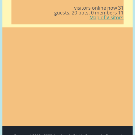
31 v
20 bots,
0 members
11
Map of Visito