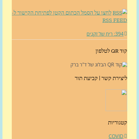
לחצו על הסמל הכתום הקטן לפתיחת הקישור ל-
RSS FE
3: ריח של זקנים
לטלפון
צירת קשר | קביעת תור
גוריות
COVI