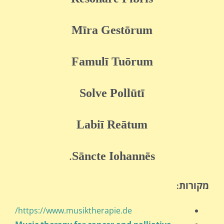
Mīra Gestōrum
Famulī Tuōrum
Solve Pollūtī
Labiī Reātum
.
Sāncte Iohannēs
מקורות
:
https://www.musiktherapie.de/