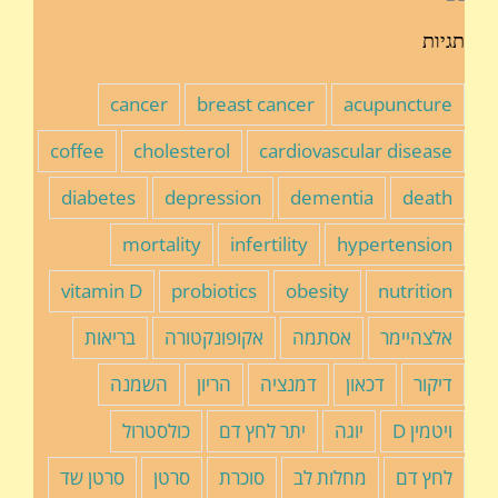
תגיות
cancer
breast cancer
acupuncture
coffee
cholesterol
cardiovascular disease
diabetes
depression
dementia
death
mortality
infertility
hypertension
vitamin D
probiotics
obesity
nutrition
אלצהיימר
אסתמה
אקופונקטורה
בריאות
דיקור
דכאון
דמנציה
הריון
השמנה
ויטמין D
יוגה
יתר לחץ דם
כולסטרול
לחץ דם
מחלות לב
סוכרת
סרטן
סרטן שד