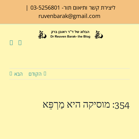
לג
ליצירת קשר ותיאום תור-
03-5256801
|
תוכן
ruvenbarak@gmail.com
הקודם
הבא
354: מוסיקה היא מַרְפֵּא