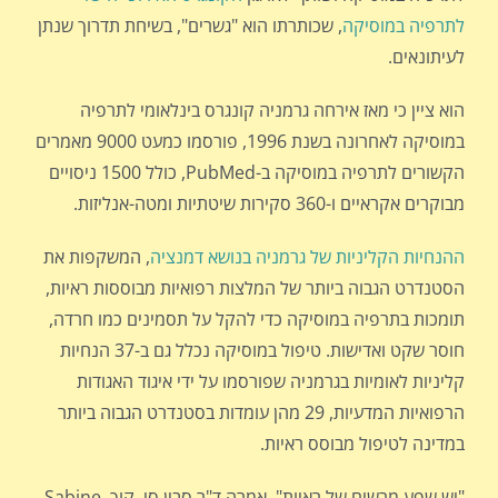
לתרפיה במוסיקה
, שכותרתו הוא "גשרים", בשיחת תדרוך שנתן
לעיתונאים.
הוא ציין כי מאז אירחה גרמניה קונגרס בינלאומי לתרפיה
במוסיקה לאחרונה בשנת 1996, פורסמו כמעט 9000 מאמרים
הקשורים לתרפיה במוסיקה ב-PubMed, כולל 1500 ניסויים
מבוקרים אקראיים ו-360 סקירות שיטתיות ומטה-אנליזות.
ההנחיות הקליניות של גרמניה בנושא דמנציה
, המשקפות את
הסטנדרט הגבוה ביותר של המלצות רפואיות מבוססות ראיות,
תומכות בתרפיה במוסיקה כדי להקל על תסמינים כמו חרדה,
חוסר שקט ואדישות. טיפול במוסיקה נכלל גם ב-37 הנחיות
קליניות לאומיות בגרמניה שפורסמו על ידי איגוד האגודות
הרפואיות המדעיות, 29 מהן עומדות בסטנדרט הגבוה ביותר
במדינה לטיפול מבוסס ראיות.
"יש שפע מרשים של ראיות", אמרה ד"ר סבין סי. קוך Sabine