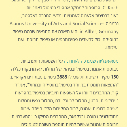
C. Koch, פרופסור למחקר אמפירי בטיפול באמנויות
באוניברסיטת אלאנוס לאמנויות ומדעי החברה באלפטר,
גרמניה Alanus University of Arts and Social Sciences
in Alfter, Germany. היא תיארה את התנאים שבהם טיפול
במוסיקה יכול להשלים פסיכותרפיה או טיפול תרופתי ואת
יעילותו.
מטא-אנליזה שנערכה לאחרונה
על השפעות התערבויות
מבוססות אמנות בטיפול ובניהול של מחלות לא מדבקות כללה
150
סקירות שיטתיות שכללו
3885
ניסויים מבוקרים אקראיים.
"התוצאות תומכות במיוחד בטיפול במוסיקה ובמחול", אמרה
קוך. המחברים דיווחו על השפעות חיוביות בטיפול בהפרעות
נוירולוגיות, סרטן, מחלות לב וכלי דם ,מחלות נפש ומחלות
נשימה כרוניות. אמנם, לרוב הסקירות הללו הייתה איכות
מתודולוגית נמוכה. ובכל זאת, המחברים הסיקו כי "התערבויות
מבוססות אמנות עשויות להיות תוספת חשובה לטיפולים