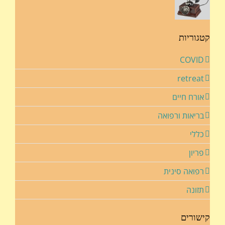
קטגוריות
COVID
retreat
אורח חיים
בריאות ורפואה
כללי
פריון
רפואה סינית
תזונה
קישורים