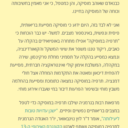
כבנאדם שאוהב מוסיקה, והן כמטפל, כי אני מאמין בחשיבותה
וכוחה של המוסיקה בחיינו.
ואני לא לבד בזה, היום ידוע כי מוסיקה מסייעת בריאותית,
פיסית ונפשית, באינספור מצבים. למשל- יש כבר הוכחות כי
"תרפיה במוסיקה" אפילו מתחרה באופיואידים בהקלה על
כאבים, ריקוד טנגו משפר את שיווי המשקל והקואורדינציה,
ונמצא כמסייע בהקלה על תסמיני מחלת פרקינסון. שירה
במקהלה, המשלבת אימון קולי ואינטראקציה חברתית, מסייעת
להפחית דיכאון ומאטה את התקדמות המחלה אצל חולי
דמנציה. תרפיה במוסיקה נמצאה כתומכת ומסייעת בהחלמה
משבץ מוחי ובשיפור הפרעות דיבור במי שעברו אירוע מוחי.
מרפאות רבות בגרמניה שילבו תרפיה במוסיקה כדי לטפל
במצבים בריאותיים נפשיים ופיזיים.
"ישנן עדויות טובות
ליעילותה"
, אומר ד"ר לוץ נויגבאואר, יו"ר האגודה הגרמנית
לתרפיה במוסיקה ושותף לארגון
הקונגרס האירופי ה-13