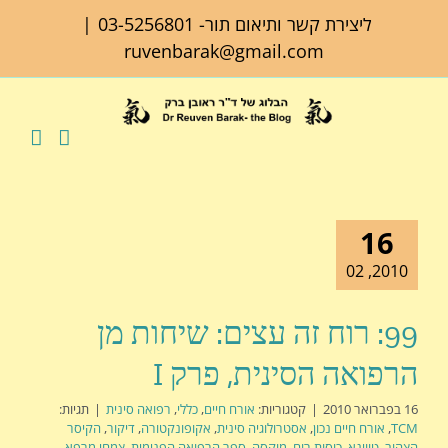
לג
ליצירת קשר ותיאום תור-
03-5256801
|
תוכן
ruvenbarak@gmail.com
16
2010, 02
99: רוח זה עצים: שיחות מן
הרפואה הסינית, פרק I
16 בפברואר 2010
|
קטגוריות:
אורח חיים
,
כללי
,
רפואה סינית
|
תגיות:
TCM
,
אורח חיים נכון
,
אסטרולוגיה סינית
,
אקופונקטורה
,
דיקור
,
הקיסר
הצהוב
,
טווינא
,
כוסות רוח
,
מוקסה
,
ספר הרפואה הפנימית
,
צמחי מרפא
,