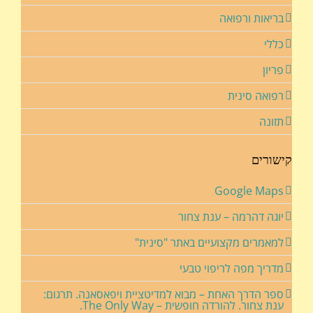
בריאות ורפואה
כללי
פריון
רפואה סינית
תזונה
קישורים
Google Maps
יוגה דהרמה – ענת צחור
למאמרים מקצועיים באתר "סינית"
מדריך מפה לריפוי טבעי
ספר הדרך האחת – מבוא למדיטציית ויפאסאנה. תרגום:
ענת צחור. להורדה חופשית – The Only Way.