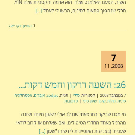
השור, הפעם האלמנט שלה הוא אדמה והקטביות שלה YIN.
מבלי שנהפוך פתאום לסינים, הרשו לי לאחל
[...]
המשך בקריאה
7
2008, 11
26: השעה דרקון וחמש דקות…
7 בנובמבר 2008
|
קטגוריות:
כללי
|
תגיות:
zodiac
,
איברים
,
אסטרולוגיה
סינית
,
מזלות
,
שעון
,
שעון סיני
|
0 תגובות
מי מכם שביקר במרפאתי שם לב אולי לשעון מיוחד ושונה
מהרגיל באחד מחדרי הטיפולים, ואם שאלתם אז קרוב לודאי
שעניתי (בצניעות האופיינית לי) שזהו "שעון
[...]