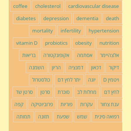
coffee
cholesterol
cardiovascular disease
diabetes
depression
dementia
death
mortality
infertility
hypertension
vitamin D
probiotics
obesity
nutrition
אלצהיימר
אסתמה
אקופונקטורה
בריאות
דיקור
דכאון
דמנציה
הריון
השמנה
ויטמין D
יוגה
יתר לחץ דם
כולסטרול
לחץ דם
מחלות לב
סוכרת
סרטן
סרטן שד
ענת צחור
עקרות
פוריות
פרוביוטיקה
קפה
רפואה סינית
שמש
שפעת
תזונה
תמותה