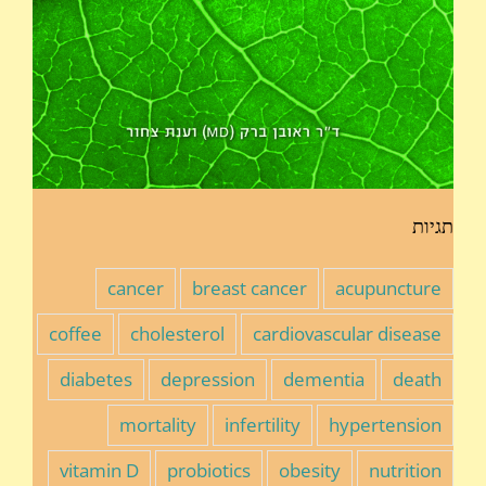
תגיות
cancer
breast cancer
acupuncture
coffee
cholesterol
cardiovascular disease
diabetes
depression
dementia
death
mortality
infertility
hypertension
vitamin D
probiotics
obesity
nutrition