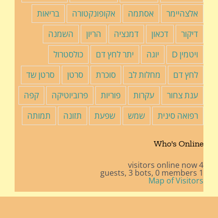
אלצהיימר
אסתמה
אקופונקטורה
בריאות
דיקור
דכאון
דמנציה
הריון
השמנה
ויטמין D
יוגה
יתר לחץ דם
כולסטרול
לחץ דם
מחלות לב
סוכרת
סרטן
סרטן שד
ענת צחור
עקרות
פוריות
פרוביוטיקה
קפה
רפואה סינית
שמש
שפעת
תזונה
תמותה
Who's Online
4 visitors online now
3 bots,
0 members
1 guests,
Map of Visitors