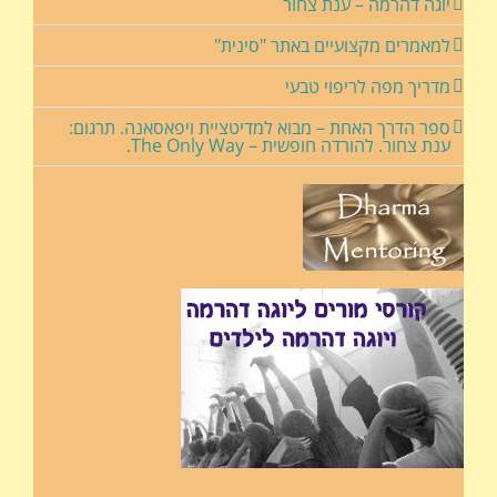
יוגה דהרמה – ענת צחור
למאמרים מקצועיים באתר "סינית"
מדריך מפה לריפוי טבעי
ספר הדרך האחת – מבוא למדיטציית ויפאסאנה. תרגום:
ענת צחור. להורדה חופשית – The Only Way.