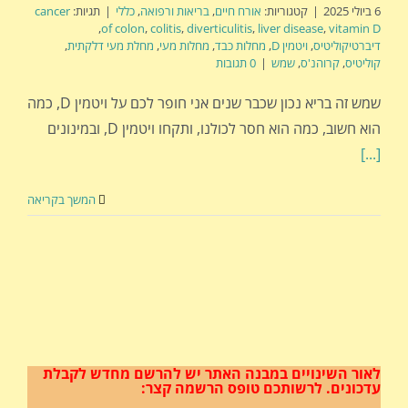
6 ביולי 2025
|
קטגוריות:
אורח חיים
,
בריאות ורפואה
,
כללי
|
תגיות:
cancer
,
of colon
,
colitis
,
diverticulitis
,
liver disease
,
vitamin D
דיברטיקוליטיס
,
ויטמין D
,
מחלות כבד
,
מחלות מעי
,
מחלת מעי דלקתית
,
קוליטיס
,
קרוהנ'ס
,
שמש
|
0 תגובות
שמש זה בריא נכון שכבר שנים אני חופר לכם על ויטמין D, כמה
הוא חשוב, כמה הוא חסר לכולנו, ותקחו ויטמין D, ובמינונים
[...]
המשך בקריאה
לאור השינויים במבנה האתר
יש להרשם מחדש לקבלת
עדכונים.
לרשותכם טופס הרשמה קצר: