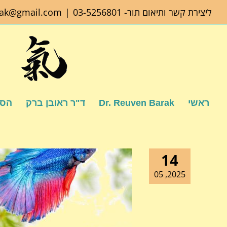
לג
ליצירת קשר ותיאום תור-
03-5256801
|
rak@gmail.com
תוכן
ראשי
Dr. Reuven Barak
ד"ר ראובן ברק
הספ
14
2025, 05