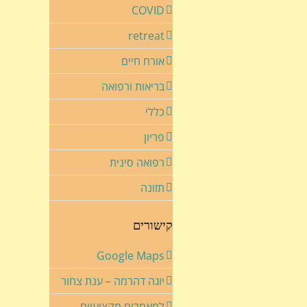
COVID
retreat
אורח חיים
בריאות ורפואה
כללי
פריון
רפואה סינית
תזונה
קישורים
Google Maps
יוגה דהרמה – ענת צחור
למאמרים מקצועיים