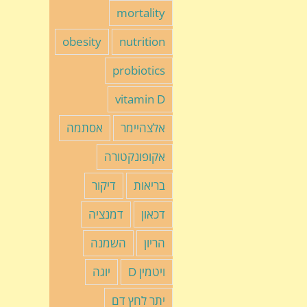
mortality
obesity
nutrition
probiotics
vitamin D
אלצהיימר
אסתמה
אקופונקטורה
בריאות
דיקור
דכאון
דמנציה
הריון
השמנה
ויטמין D
יוגה
יתר לחץ דם