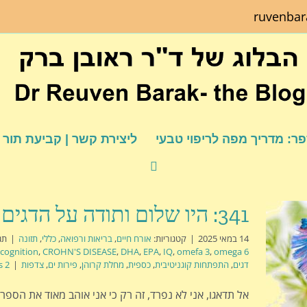
ruvenba
ר: מדריך מפה לריפוי טבעי
ליצירת קשר | קביעת תור
341: היו שלום ותודה על הדגים
14 במאי 2025
|
קטגוריות:
אורח חיים
,
בריאות ורפואה
,
כללי
,
תזונה
|
תג
cognition
,
CROHN'S DISEASE
,
DHA
,
EPA
,
IQ
,
omefa 3
,
omega 6
דגים
,
התפתחות קוגניטיבית
,
כספית
,
מחלת קרוהן
,
פירות ים
,
צדפות
|
2 Comments
אל תדאגו, אני לא נפרד, זה רק כי אני אוהב מאוד את הספר ה