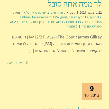
לך ממה אתה סובל
22 בדצמבר 2021
|
קטגוריות:
אורח חיים
,
בריאות ורפואה
,
כללי
|
תגיות:
asthma
,
bereavement
,
CVA
,
gout
,
neurosyphilis
,
syphillis
,
Tinnitus
,
אירוע מוחי
,
אסתמה
,
גאוט
,
דום לב
,
דכאון
,
מוסיקה
,
נאורוסיפיליס
,
סיפיליס
,
פודגרה
|
0 תגובות
The Gout / James Gillray השבוע (14/12/21) התפרסם
מאמר בעתון רפואי ידוע ומוכר, ה BMJ, ובו המלצה לרופאים
להקשיב בתשומת לב למטופליהם, המתארים
[...]
המשך בקריאה
9
2013, 10