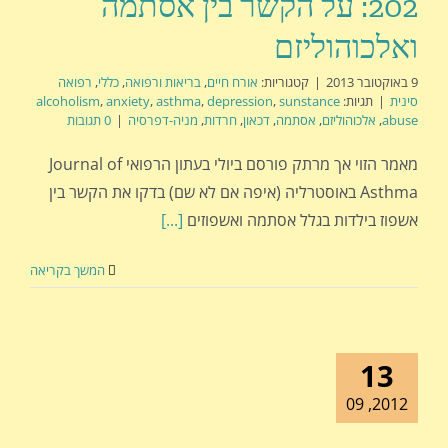
202: על הקשר בין אסתמה
ואלכוהוליזם
9 באוקטובר 2013
|
קטגוריות:
אורח חיים
,
בריאות ורפואה
,
כללי
,
רפואה
סינית
|
תגיות:
sunstance
,
depression
,
asthma
,
anxiety
,
alcoholism
abuse
,
אלכוהוליזם
,
אסתמה
,
דכאון
,
חרדות
,
מניה-דפרסיה
|
0 תגובות
מאמר הזוי אך מרתק פורסם ביולי בעתון הרפואי Journal of
Asthma באוסטרליה (איפה אם לא שם) בדקו את הקשר בין
אשפוז בילדות בגלל אסתמה ואשפוזים
[...]
המשך בקריאה
13
2012, 09