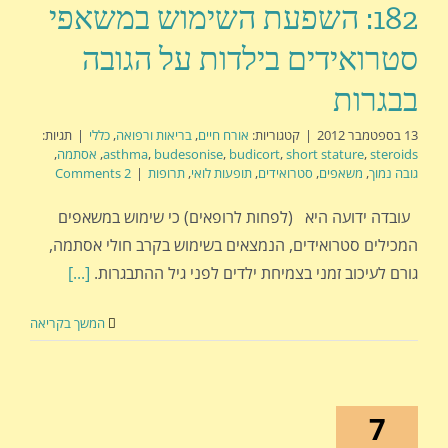
182: השפעת השימוש במשאפי
סטרואידים בילדות על הגובה
בבגרות
13 בספטמבר 2012
|
קטגוריות:
אורח חיים
,
בריאות ורפואה
,
כללי
|
תגיות:
steroids
,
short stature
,
budicort
,
budesonise
,
asthma
,
אסתמה
,
גובה נמוך
,
משאפים
,
סטרואידים
,
תופעות לואי
,
תרופות
|
2 Comments
עובדה ידועה היא (לפחות לרופאים) כי שימוש במשאפים
המכילים סטרואידים, הנמצאים בשימוש בקרב חולי אסתמה,
גורם לעיכוב זמני בצמיחת ילדים לפני גיל ההתבגרות.
[...]
המשך בקריאה
7