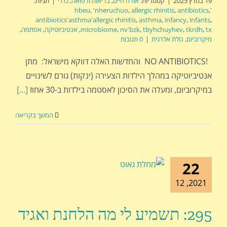
19 במרץ 2025
|
קטגוריות:
אורח חיים
,
בריאות ורפואה
,
כללי
|
תגיות:
,
'nheruchuo
,
allergic rhinitis
,
antibiotics
,
'hbeu
antibiotics'asthma'allergic rhinitis
,
asthma
,
infancy
,
infants
,
tx
,
tkrdh
,
tbyhchuyhev
,
nv'bzk
,
microbiome
,
אנטיביוטיקה
,
אסתמה
,
מיקרוביום
,
נזלת אלרגית
|
0 תגובות
!NO ANTIBIOTICS והחדשות האלה דווקא מישראל: מתן
אנטיביוטיקה במהלך הילדות הצעירה (ינקות) גורם לשינויים
במיקרוביום, ומעלה את הסיכון לאסטמה בילדות ב-30 אחוז
[...]
המשך בקריאה
22
2021, 12
295: תשמיע לי מה הלחנת ואגיד