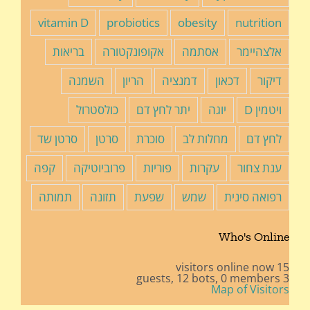
vitamin D
probiotics
obesity
nutrition
אלצהיימר
אסתמה
אקופונקטורה
בריאות
דיקור
דכאון
דמנציה
הריון
השמנה
ויטמין D
יוגה
יתר לחץ דם
כולסטרול
לחץ דם
מחלות לב
סוכרת
סרטן
סרטן שד
ענת צחור
עקרות
פוריות
פרוביוטיקה
קפה
רפואה סינית
שמש
שפעת
תזונה
תמותה
Who's Online
15 visitors online now
12 bots,
0 members
3 guests,
Map of Visitors