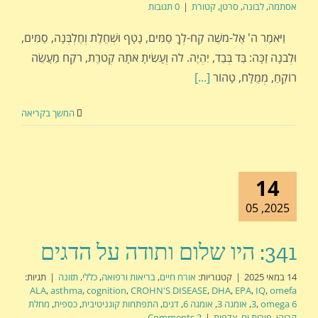
אסתמה
,
לבונה
,
סרטן
,
קטורת
|
0 תגובות
וַיֹּאמֶר ה' אֶל-מֹשֶׁה קַח-לְךָ סַמִּים, נָטָף וּשְׁחֵלֶת וְחֶלְבְּנָה, סַמִּים,
וּלְבֹנָה זַכָּה: בַּד בְּבַד, יִהְיֶה. לה וְעָשִׂיתָ אֹתָהּ קְטֹרֶת, רֹקַח מַעֲשֵׂה
רוֹקֵחַ, מְמֻלָּח, טָהוֹר
[...]
המשך בקריאה
14
2025, 05
341: היו שלום ותודה על הדגים
14 במאי 2025
|
קטגוריות:
אורח חיים
,
בריאות ורפואה
,
כללי
,
תזונה
|
תגיות:
ALA
,
asthma
,
cognition
,
CROHN'S DISEASE
,
DHA
,
EPA
,
IQ
,
omefa
omega 6
,
3
,
אומגה 3
,
אומגה 6
,
דגים
,
התפתחות קוגניטיבית
,
כספית
,
מחלת
קרוהן
,
פירות ים
,
צדפות
|
2 Comments