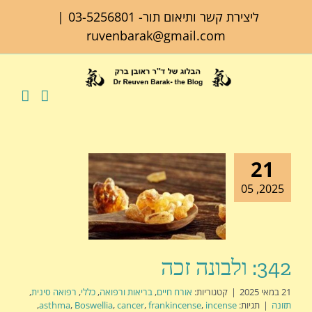
לג
ליצירת קשר ותיאום תור-
03-5256801
|
תוכן
ruvenbarak@gmail.com
21
2025, 05
342: ולבונה זכה
21 במאי 2025
|
קטגוריות:
אורח חיים
,
בריאות ורפואה
,
כללי
,
רפואה סינית
,
תזונה
|
תגיות:
incense
,
frankincense
,
cancer
,
Boswellia
,
asthma
,