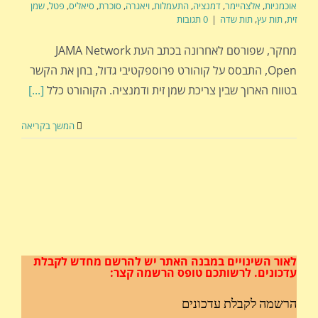
אוכמניות
,
אלצהיימר
,
דמנציה
,
התעמלות
,
ויאגרה
,
סוכרת
,
סיאליס
,
פטל
,
שמן
זית
,
תות עץ
,
תות שדה
|
0 תגובות
מחקר, שפורסם לאחרונה בכתב העת JAMA Network
Open, התבסס על קוהורט פרוספקטיבי גדול, בחן את הקשר
בטווח הארוך שבין צריכת שמן זית ודמנציה. הקוהורט כלל
[...]
המשך בקריאה
לאור השינויים במבנה האתר
יש להרשם מחדש לקבלת
עדכונים.
לרשותכם טופס הרשמה קצר:
הרשמה לקבלת עדכונים