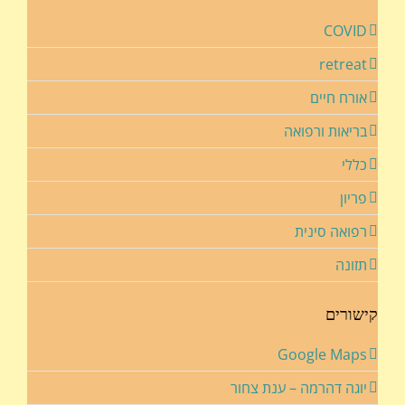
COVID
retreat
אורח חיים
בריאות ורפואה
כללי
פריון
רפואה סינית
תזונה
קישורים
Google Maps
יוגה דהרמה – ענת צחור