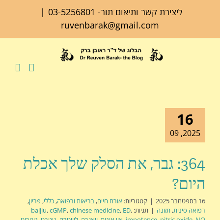
לג
ליצירת קשר ותיאום תור-
03-5256801
|
תוכן
ruvenbarak@gmail.com
16
2025, 09
364: גבר, את הסלק שלך אכלת
היום?
16 בספטמבר 2025
|
קטגוריות:
אורח חיים
,
בריאות ורפואה
,
כללי
,
פריון
,
רפואה סינית
,
תזונה
|
תגיות:
,
ED
,
chinese medicine
,
cGMP
,
baijiu
NO
,
nitric oxide
,
impotence
,
אין אונות
,
ויאגרה
,
לוויטרה
,
ניטרט
,
ניטריט
,