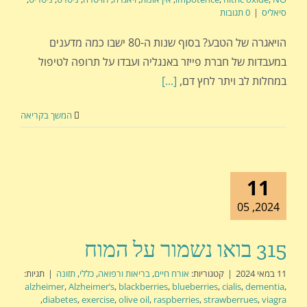
סיאליס
|
0 תגובות
הויאגרה של הטבע? בסוף שנות ה-80 ישבו כמה מדענים
במעבדות של חברת פייזר באנגליה ועבדו על תרופה לטיפול
במחלות לב ויתר לחץ דם,
[...]
המשך בקריאה
11
2024, 05
315 בואו נשמור על המוח
11 במאי 2024
|
קטגוריות:
אורח חיים
,
בריאות ורפואה
,
כללי
,
תזונה
|
תגיות:
alzheimer
,
Alzheimer’s
,
blackberries
,
blueberries
,
cialis
,
dementia
,
,
diabetes
,
exercise
,
olive oil
,
raspberries
,
strawberrues
,
viagra