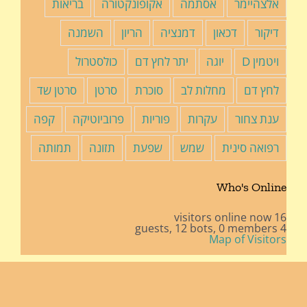
אלצהיימר
אסתמה
אקופונקטורה
בריאות
דיקור
דכאון
דמנציה
הריון
השמנה
ויטמין D
יוגה
יתר לחץ דם
כולסטרול
לחץ דם
מחלות לב
סוכרת
סרטן
סרטן שד
ענת צחור
עקרות
פוריות
פרוביוטיקה
קפה
רפואה סינית
שמש
שפעת
תזונה
תמותה
Who's Online
16 visitors online now
12 bots,
0 members
4 guests,
Map of Visitors