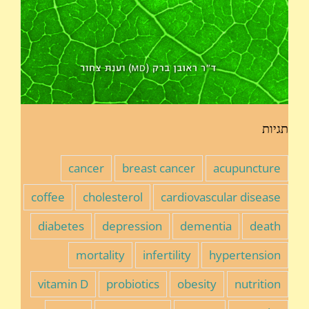
תגיות
cancer
breast cancer
acupuncture
coffee
cholesterol
cardiovascular disease
diabetes
depression
dementia
death
mortality
infertility
hypertension
vitamin D
probiotics
obesity
nutrition