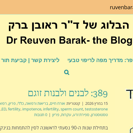
ruvenba
ר: מדריך מפה לריפוי טבעי
ליצירת קשר | קביעת תור
389: לבנים ולבנות זוגם
15 במרץ 2026
|
קטגוריות:
אורח חיים
,
בריאות ורפואה
,
כללי
,
פריון
,
רפוא
,
ED
,
fertility
,
impotence
,
infertility
,
sperm count
,
testosterone
טסטוסטרון
,
ספירת זרע
,
עקרות
,
פריון
|
0 תגובות
בתחילת שנות ה-90 נסעתי לראשונה לסין להתמחות בגי