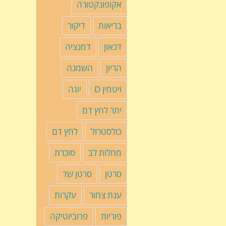
אקופונקטורה
בריאות
דיקור
דכאון
דמנציה
הריון
השמנה
ויטמין D
יוגה
יתר לחץ דם
כולסטרול
לחץ דם
מחלות לב
סוכרת
סרטן
סרטן שד
ענת צחור
עקרות
פוריות
פרוביוטיקה