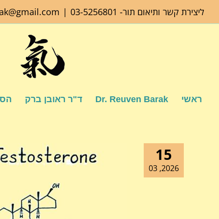
לג
ליצירת קשר ותיאום תור-
03-5256801
|
rak@gmail.com
תוכן
ראשי
Dr. Reuven Barak
ד"ר ראובן ברק
הספ
15
2026, 03