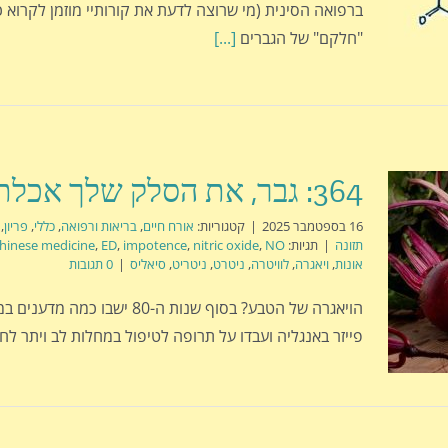
ברפואה הסינית (מי שרוצה לדעת את קורותיי מוזמן לקרוא כא
"חלקם" של הגברים
[...]
364: גבר, את הסלק שלך אכלת היום?
16 בספטמבר 2025
|
קטגוריות:
אורח חיים
,
בריאות ורפואה
,
כללי
,
פריון
,
תזונה
|
תגיות:
NO
,
nitric oxide
,
impotence
,
ED
,
hinese medicine
אונות
,
ויאגרה
,
לוויטרה
,
ניטרט
,
ניטריט
,
סיאליס
|
0 תגובות
הויאגרה של הטבע? בסוף שנות ה-80 ישב
פייזר באנגליה ועבדו על תרופה לטיפול במחלות לב ויתר לח