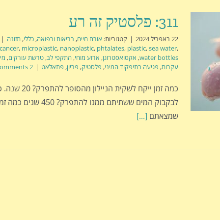
311: פלסטיק זה רע
22 באפריל 2024
|
קטגוריות:
אורח חיים
,
בריאות ורפואה
,
כללי
,
תזונה
|
 cancer
,
microplastic
,
nanoplastic
,
phtalates
,
plastic
,
sea water
,
water bottles
,
אקסואסטרוגן
,
ארוע מוחי
,
התקפי לב
,
טרשת עורקים
,
מי
עקרות
,
פגיעה בתיפקוד המיני
,
פלסטיק
,
פריון
,
פתאלאט
|
2 Comments
כמה זמן ייקח לשקית הניי
לבקבוק המים ששתיתם ממנו להתפר
שמצאתם
[...]