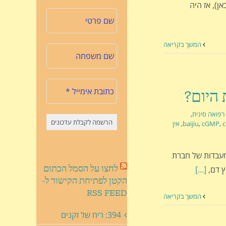
ן), אז היה
המשך בקריאה
רפואה סינית
,
c
,
cGMP
,
baijiu
,
אין
ו כמה מדענים במעבדות של חברת
לחצו על הסמל הכתום
ץ דם,
[...]
הקטן לפתיחת הקישור ל-
RSS FEED
המשך בקריאה
394: ריח של זקנים