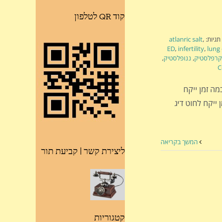
קוד QR לטלפון
תגיות:
,
atlanric salt
ED
,
infertility
,
lung
קרפלסטיק
,
ננופלסטיק
,
לון מהסופר להתפרק? 20 שנה. כמה זמן ייקח
ק? 450 שנים כמה זמן ייקח לחוט דיג
המשך בקריאה
ליצירת קשר | קביעת תור
קטגוריות