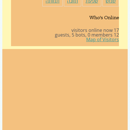
מש
שפעת
תזונה
תמותה
Who's Onli
17 v
5 bots,
0 members
12
Map of Visito