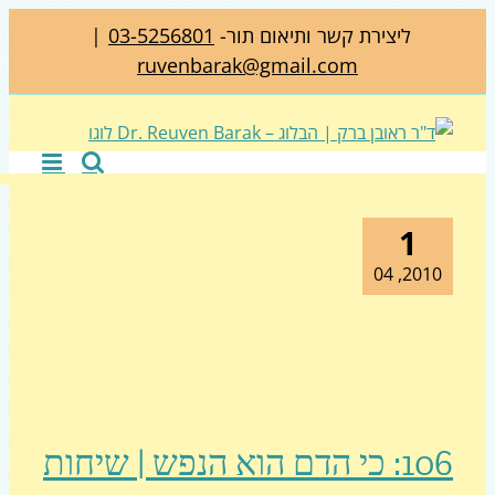
ליצירת קשר ותיאום תור-
03-5256801
|
ruvenbarak@gmail.com
1
2010, 0
106: כי הדם הוא הנפש | שיחות