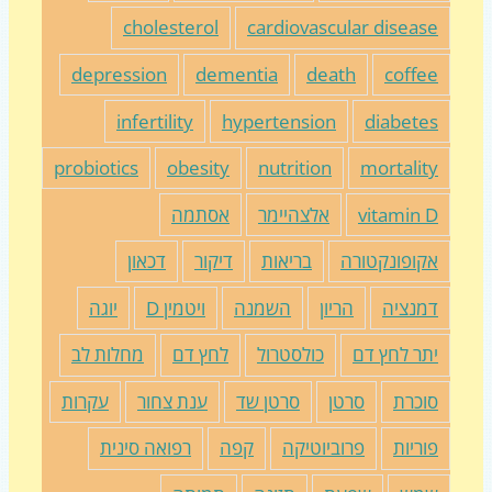
cholesterol
cardiovascular diseas
depression
dementia
death
coffe
infertility
hypertension
diabete
probiotics
obesity
nutrition
mortalit
vitamin 
אלצהיימר
אסתמה
קופונקטורה
בריאות
דיקור
דכאון
מנציה
הריון
השמנה
ויטמין D
יוגה
תר לחץ דם
כולסטרול
לחץ דם
מחלות לב
וכרת
סרטן
סרטן שד
ענת צחור
עקרות
וריות
פרוביוטיקה
קפה
רפואה סינית