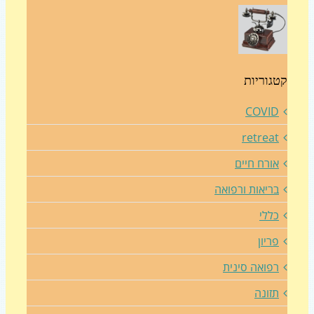
גוריות
COVI
retrea
ורח חיים
ריאות ורפואה
ללי
ריון
פואה סינית
זונה