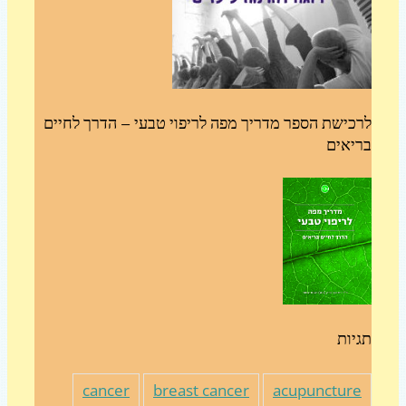
כישת הספר מדריך מפה לריפוי טבעי – הדרך לחיים
יאים
יות
cancer
breast cancer
acupunctur