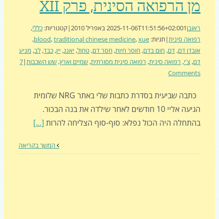
 הרפואה הסינית, פרק XII
בן
1 באפריל 2010
2025-11-06T11:51:56+02:00
|
קטגוריות:
כללי
,
אה סינית
|
תגיות:
xue
,
traditional chinese medicine
,
blood
,
דן דם
,
דם
,
חום בדם
,
חוסר חיות
,
חסר דם
,
טחול
,
יאנג
,
יין
,
כבד
,
לב
,
מניע
,
צ'י
,
רפואה סינית
,
רפואה סינית מסורתית
,
שמיים וארץ
,
שש השכבות
|
7
Commen
כתבה שביעית בסדרת כתבות שלי באתר NRG שלומית
הגיעה אליי 10 חודשים לאחר שילדה את בנה הבכור.
תחלה היה הכול נפלא: סוף-סוף הצליחה להרות
[...]
המשך בקריאה