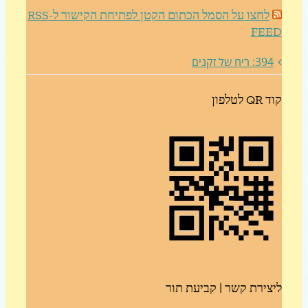
לחצו על הסמל הכתום הקטן לפתיחת הקישור ל-RSS
FE
3: ריח של זקנים
לטלפון
צירת קשר | קביעת תור