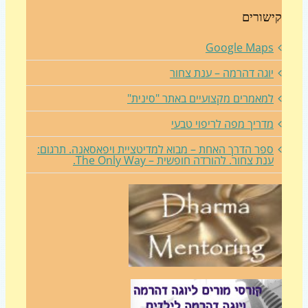
שורים
Google Map
וגה דהרמה – ענת צחור
מאמרים מקצועיים באתר "סינית"
דריך מפה לריפוי טבעי
פר הדרך האחת – מבוא למדיטציית ויפאסאנה. תרגום:
נת צחור. להורדה חופשית – The Only Way.