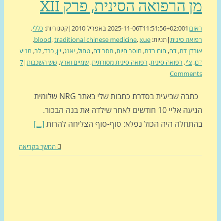
 הרפואה הסינית, פרק XII
בן
1 באפריל 2010
2025-11-06T11:51:56+02:00
|
קטגוריות:
כללי
,
אה סינית
|
תגיות:
xue
,
traditional chinese medicine
,
blood
,
דן דם
,
דם
,
חום בדם
,
חוסר חיות
,
חסר דם
,
טחול
,
יאנג
,
יין
,
כבד
,
לב
,
מניע
,
צ'י
,
רפואה סינית
,
רפואה סינית מסורתית
,
שמיים וארץ
,
שש השכבות
|
7
Commen
כתבה שביעית בסדרת כתבות שלי באתר NRG שלומית
הגיעה אליי 10 חודשים לאחר שילדה את בנה הבכור.
תחלה היה הכול נפלא: סוף-סוף הצליחה להרות
[...]
המשך בקריאה