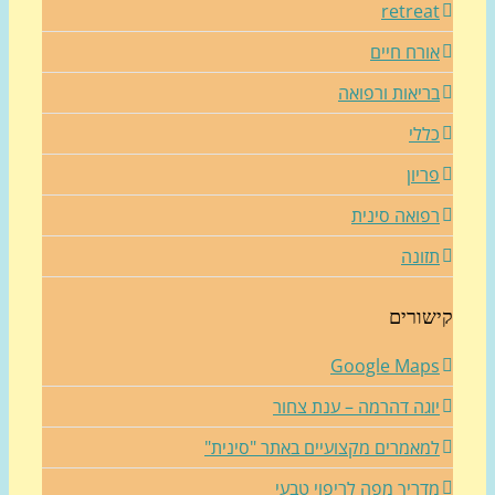
retrea
ורח חיים
ריאות ורפואה
ללי
ריון
פואה סינית
זונה
שורים
Google Map
וגה דהרמה – ענת צחור
מאמרים מקצועיים באתר "סינית"
דריך מפה לריפוי טבעי