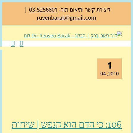
ליצירת קשר ותיאום תור-
03-5256801
|
ruvenbarak@gmail.com
1
2010, 0
106: כי הדם הוא הנפש | שיחות