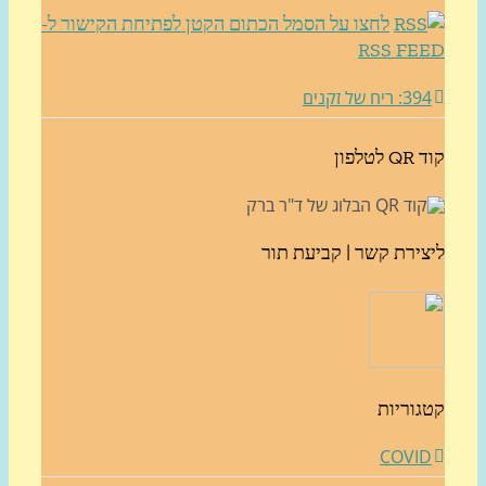
לחצו על הסמל הכתום הקטן לפתיחת הקישור ל-
RSS FE
3: ריח של זקנים
לטלפון
צירת קשר | קביעת תור
גוריות
COVI