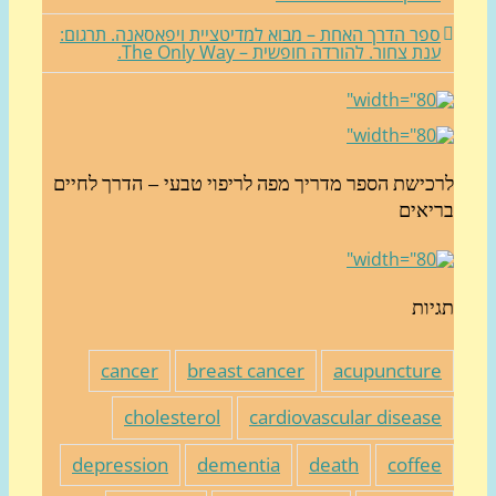
פר הדרך האחת – מבוא למדיטציית ויפאסאנה. תרגום:
נת צחור. להורדה חופשית – The Only Way.
כישת הספר מדריך מפה לריפוי טבעי – הדרך לחיים
יאים
יות
cancer
breast cancer
acupunctur
cholesterol
cardiovascular diseas
depression
dementia
death
coffe