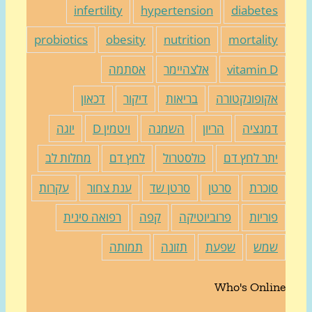
infertility
hypertension
diabete
probiotics
obesity
nutrition
mortalit
vitamin 
אלצהיימר
אסתמה
קופונקטורה
בריאות
דיקור
דכאון
מנציה
הריון
השמנה
ויטמין D
יוגה
תר לחץ דם
כולסטרול
לחץ דם
מחלות לב
וכרת
סרטן
סרטן שד
ענת צחור
עקרות
וריות
פרוביוטיקה
קפה
רפואה סינית
מש
שפעת
תזונה
תמותה
Who's Onli