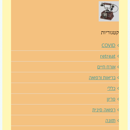
גוריות
COVI
retrea
ורח חיים
ריאות ורפואה
ללי
ריון
פואה סינית
זונה