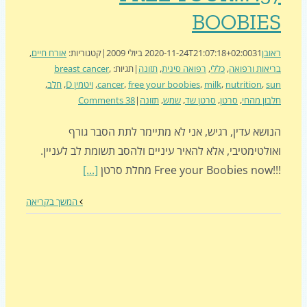
BOOBIE
בן
31 ביולי 2009
2020-11-24T21:07:18+02:00
|
קטגוריות:
אורח חיים
,
אות ורפואה
,
כללי
,
רפואה סינית
,
תזונה
|
תגיות:
,
breast cancer
s
,
nutrition
,
milk
,
free your boobies
,
cancer
,
ויטמין D
,
חלב
,
ון מהחי
,
סרטן
,
סרטן שד
,
שמש
,
תזונה
|
38 Comments
שא עדין, רגיש, אני לא מתיימר לתת הסבר גורף
לטימטיבי, אלא להאיר עיניים ולהסב תשומת לב לעניין.
[...]
המשך בקריאה