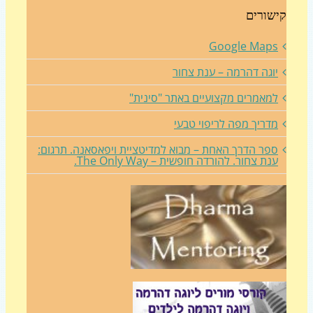
שורים
Google Map
וגה דהרמה – ענת צחור
מאמרים מקצועיים באתר "סינית"
דריך מפה לריפוי טבעי
פר הדרך האחת – מבוא למדיטציית ויפאסאנה. תרגום:
נת צחור. להורדה חופשית – The Only Way.