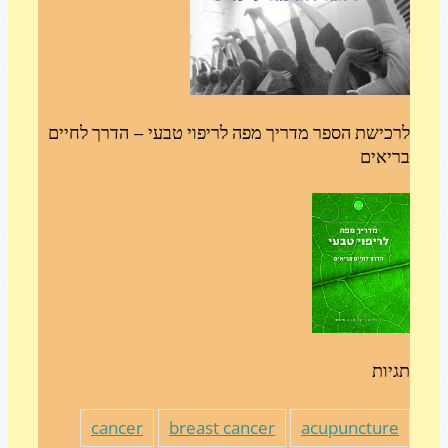
כישת הספר מדריך מפה לריפוי טבעי – הדרך לחיים
יאים
יות
cancer
breast cancer
acupunctur