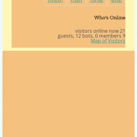
Who's Onli
21 v
12 bots,
0 member
Map of Visito