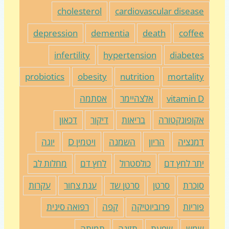
cholesterol
cardiovascular diseas
depression
dementia
death
coffe
infertility
hypertension
diabete
probiotics
obesity
nutrition
mortalit
vitamin 
אלצהיימר
אסתמה
קופונקטורה
בריאות
דיקור
דכאון
מנציה
הריון
השמנה
ויטמין D
יוגה
תר לחץ דם
כולסטרול
לחץ דם
מחלות לב
וכרת
סרטן
סרטן שד
ענת צחור
עקרות
וריות
פרוביוטיקה
קפה
רפואה סינית
מש
שפעת
תזונה
תמותה