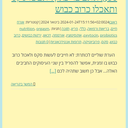
אכלו כרוב כבוש
בן
24 בינואר 2024
2024-01-24T15:11:56+02:00
|
קטגוריות:
אורח
ם
,
בריאות ורפואה
,
כללי
,
פריון
,
תזונה
|
תגיות:
,
orgasm
,
nutrition
probiot
,
oxytocin
,
אוקסיטוצין
,
אורגזמה
,
דכאון
,
ירקות כבושים
,
כרוב
ש
,
סקס
,
פרוביוטיקה
,
תרופות אנטידכאוניות
|
0 תגובות
רת שוליים לכותרת: לא חייבים לעשות סקס ולאכול כרוב
ש בו זמנית, אפשר להפריד בין שני העיסוקים החביבים
לה... אבל כן חשוב שתהיה לכם
[...]
המשך בקריאה