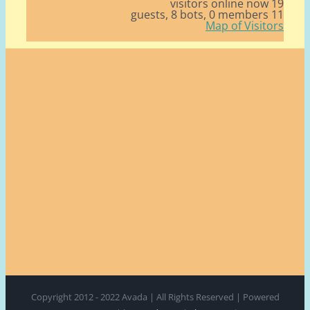
19 v
8 bots,
0 members
11
Map of Visito
Copyright 2012 - 2022 Avada | All Rights Reserved | Power