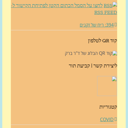
לחצו על הסמל הכתום הקטן לפתיחת הקישור ל-
RSS FE
3: ריח של זקנים
לטלפון
צירת קשר | קביעת תור
גוריות
COVI