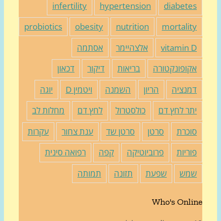
infertility
hypertension
diabete
probiotics
obesity
nutrition
mortalit
vitamin 
אלצהיימר
אסתמה
קופונקטורה
בריאות
דיקור
דכאון
מנציה
הריון
השמנה
ויטמין D
יוגה
תר לחץ דם
כולסטרול
לחץ דם
מחלות לב
וכרת
סרטן
סרטן שד
ענת צחור
עקרות
וריות
פרוביוטיקה
קפה
רפואה סינית
מש
שפעת
תזונה
תמותה
Who's Onli