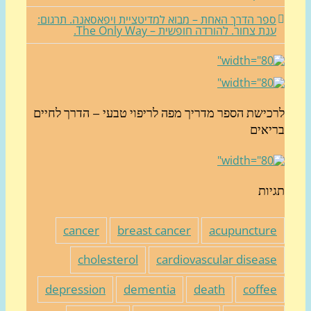
פר הדרך האחת – מבוא למדיטציית ויפאסאנה. תרגום:
נת צחור. להורדה חופשית – The Only Way.
כישת הספר מדריך מפה לריפוי טבעי – הדרך לחיים
יאים
יות
cancer
breast cancer
acupunctur
cholesterol
cardiovascular diseas
depression
dementia
death
coffe