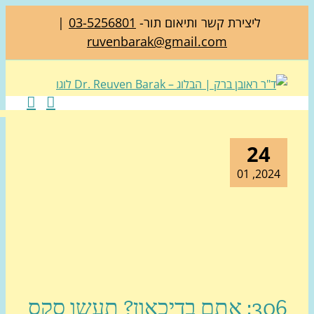
ליצירת קשר ותיאום תור-
03-5256801
|
ruvenbarak@gmail.com
24
2024, 0
306: אתם בדיכאון? תעשו סקס