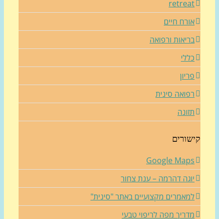
retrea
ורח חיים
ריאות ורפואה
ללי
ריון
פואה סינית
זונה
שורים
Google Map
וגה דהרמה – ענת צחור
מאמרים מקצועיים באתר "סינית"
דריך מפה לריפוי טבעי