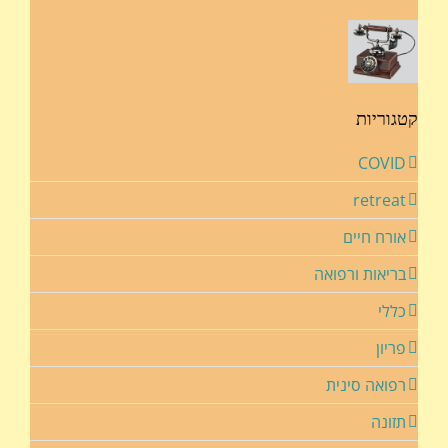
קטגוריות
COVID
retreat
אורח חיים
בריאות ורפואה
כללי
פריון
רפואה סינית
תזונה