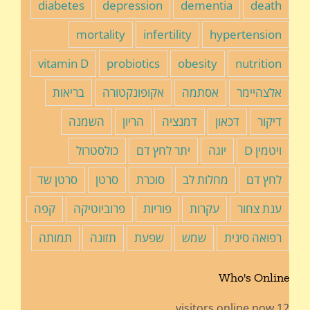
diabetes
depression
dementia
death
mortality
infertility
hypertension
vitamin D
probiotics
obesity
nutrition
אלצהיימר
אסתמה
אקופונקטורה
בריאות
דיקור
דכאון
דמנציה
הריון
השמנה
ויטמין D
יוגה
יתר לחץ דם
כולסטרול
לחץ דם
מחלות לב
סוכרת
סרטן
סרטן שד
ענת צחור
עקרות
פוריות
פרוביוטיקה
קפה
רפואה סינית
שמש
שפעת
תזונה
תמותה
Who's Online
12 visitors online now