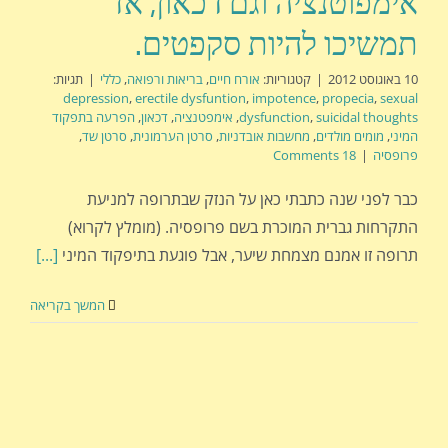
אימפוטנציה וגם דכאון, אז
תמשיכו להיות סקפטים.
10 באוגוסט 2012
|
קטגוריות:
אורח חיים
,
בריאות ורפואה
,
כללי
|
תגיות:
depression
,
erectile dysfuntion
,
impotence
,
propecia
,
sexual
suicidal thoughts
,
dysfunction
,
אימפטנציה
,
דכאון
,
הפרעה בתפקוד
המיני
,
מומים מולדים
,
מחשבות אובדניות
,
סרטן הערמונית
,
סרטן שד
,
פרופסיה
|
18 Comments
כבר לפני שנה כתבתי כאן על הנזק שבתרופה למניעת
התקרחות גברית המוכרת בשם פרופסיה. (מומלץ לקרוא)
תרופה זו אמנם מצמחת שיער, אבל פוגעת בתיפקוד המיני
[...]
המשך בקריאה