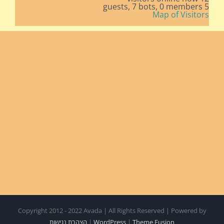
7 bots,
0 members
5 guests,
Map of Visitors
Copyright 2012 - 2022 Avada | All Rights Reserved | Powered by
Theme Fusion
|
WordPress
|
הצהרת נגישות