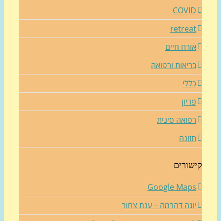
COVI
retrea
ורח חיים
ריאות ורפואה
ללי
ריון
פואה סינית
זונה
שורים
Google Map
וגה דהרמה – ענת צחור