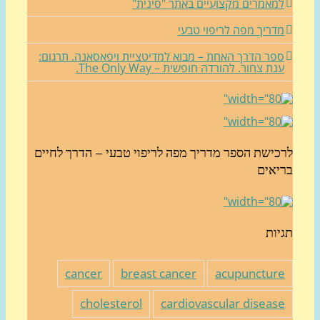
מאמרים מקצועיים באתר "סינית"
דריך מפה לריפוי טבעי
פר הדרך האחת – מבוא למדיטציית ויפאסאנה. תרגום:
נת צחור. להורדה חופשית – The Only Way.
כישת הספר מדריך מפה לריפוי טבעי – הדרך לחיים
יאים
יות
cancer
breast cancer
acupunctur
cholesterol
cardiovascular diseas