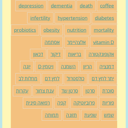
depression
dementia
death
coffe
infertility
hypertension
diabete
probiotics
obesity
nutrition
mortalit
vitamin 
אלצהיימר
אסתמה
קופונקטורה
בריאות
דיקור
דכאון
מנציה
הריון
השמנה
ויטמין D
יוגה
תר לחץ דם
כולסטרול
לחץ דם
מחלות לב
וכרת
סרטן
סרטן שד
ענת צחור
עקרות
וריות
פרוביוטיקה
קפה
רפואה סינית
מש
שפעת
תזונה
תמותה