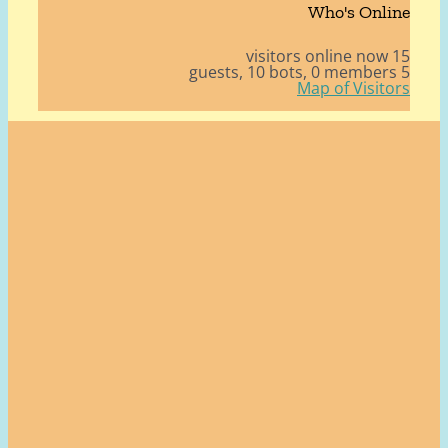
Who's Onli
15 v
10 bots,
0 member
Map of Visito