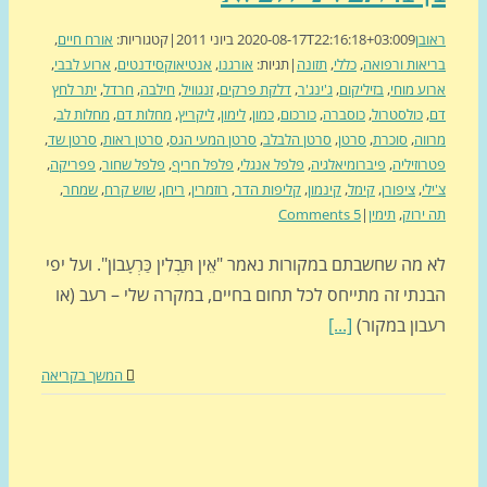
בן
9 ביוני 2011
2020-08-17T22:16:18+03:00
|
קטגוריות:
אורח חיים
,
אות ורפואה
,
כללי
,
תזונה
|
תגיות:
אורגנו
,
אנטיאוקסידנטים
,
ארוע לבבי
,
ע מוחי
,
בזיליקום
,
ג'ינג'ר
,
דלקת פרקים
,
זנגוויל
,
חילבה
,
חרדל
,
יתר לחץ
,
כולסטרול
,
כוסברה
,
כורכום
,
כמון
,
לימון
,
ליקריץ
,
מחלות דם
,
מחלות לב
,
וה
,
סוכרת
,
סרטן
,
סרטן הלבלב
,
סרטן המעי הגס
,
סרטן ראות
,
סרטן שד
,
וזיליה
,
פיברומיאלגיה
,
פלפל אנגלי
,
פלפל חריף
,
פלפל שחור
,
פפריקה
,
י
,
ציפורן
,
קימל
,
קינמון
,
קליפות הדר
,
רוזמרין
,
ריחן
,
שוש קרח
,
שמחר
,
ירוק
,
תימין
|
5 Comments
מה שחשבתם במקורות נאמר "אֵין תַּבְלִין כַּרְעָבוֹן". ועל יפי
נתי זה מתייחס לכל תחום בחיים, במקרה שלי – רעב (או
בון במקור)
[...]
המשך בקריאה