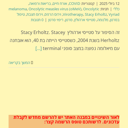
12 ביולי 2025
|
קטגוריות:
COVID
,
אורח חיים
,
בריאות ורפואה
,
כללי
|
תגיות:
Oncolytic
,
Oncolytic measles virus (oMeV)
,
melanoma
Vyriad
,
Stacy Erholtz
,
Virotherapy
,
וירוס הרפס
,
וירוס חצבת
,
טיפול
בסרטן
,
מלנומה
,
סטייסי ארהולץ
,
סרטן
,
ריפוי סרטן
|
0 תגובות
זה הסיפור על סטייסי ארהולץ Stacy Erholtz. Stacey
Herholtz בשנת 2004, כשסטייסי הייתה בת 40, הוא אובחנה
עם מיאלומה נפוצה במצב סופני terminal
[...]
המשך בקריאה
לאור השינויים במבנה האתר
יש להרשם מחדש לקבלת
עדכונים.
לרשותכם טופס הרשמה קצר: