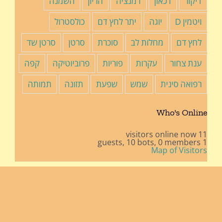
דיקור
דכאון
דמנציה
הריון
השמנה
ויטמין D
יוגה
יתר לחץ דם
כולסטרול
לחץ דם
מחלות לב
סוכרת
סרטן
סרטן שד
ענת צחור
עקרות
פוריות
פרוביוטיקה
קפה
רפואה סינית
שמש
שפעת
תזונה
תמותה
Who's Online
11 visitors online now
10 bots,
0 members
1 guests,
Map of Visitors