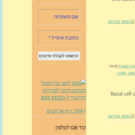
המשך בקריאה
ת ורפואה
|
תגיות:
ומה
,
מסנני
לחצו על הסמל
הכתום הקטן לפתיחת
 סרטן עור · Basal cell carcinoma -
הקישור ל-RSS FEED
394: ריח של זקנים
המשך בקריאה
קוד QR לטלפון