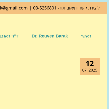
דלג
ליצירת קשר ותיאום תור-
03-5256801
|
ak@gmail.com
לתוכן
ראשי
Dr. Reuven Barak
ד"ר ראובן
12
2025, 07