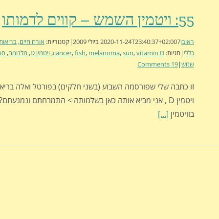
55: ויטמין השמש – קווים לדמותו
ראובן
7 ביולי 2009
2020-11-24T23:40:37+02:00
|
קטגוריות:
אורח חיים
,
בריאות
כללי
|
תגיות:
vitamin D
,
sun
,
melanoma
,
fish
,
cancer
,
ויטמין D
,
מלנומה
,
סר
שמש
|
19 Comments
זו כתבה שלי שפורסמה השבוע (בשני חלקים) בפורטל ואלה בריא
ויטמין D , אני מביא אותה כאן בשלמותה > התמרחתם ונמנעתם?
בוויטמין
[...]