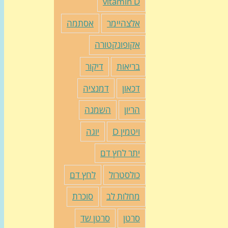
vitamin D
אלצהיימר
אסתמה
אקופונקטורה
בריאות
דיקור
דכאון
דמנציה
הריון
השמנה
ויטמין D
יוגה
יתר לחץ דם
כולסטרול
לחץ דם
מחלות לב
סוכרת
סרטן
סרטן שד