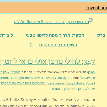
ruvenbar
 ברק
הספר: מדריך מפה לריפוי טבעי
ליצירת 
רשימת כל הפוסטים
347: לחולי סרטן אולי כדאי לחטוף חצבת
ראובן
12 ביולי 2025
2025-07-12T21:07:41+03:00
|
קטגוריות:
COVID
,
אורח חי
ורפואה
,
כללי
|
תגיות:
Oncolytic
,
Oncolytic measles virus (oMeV)
,
anoma
Vyriad
,
Stacy Erholtz
,
Virotherapy
,
וירוס הרפס
,
וירוס חצבת
,
טיפול בסרטן
,
ארהולץ
,
סרטן
,
ריפוי סרטן
|
0 תגובות
2004, כשסטייסי הייתה בת 40, הוא אובחנה עם מיאלומ