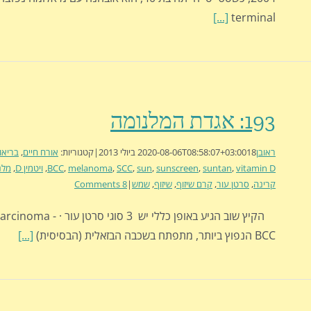
[...]
terminal
193: אגדת המלנומה
ראובן
18 ביולי 2013
2020-08-06T08:58:07+03:00
|
קטגוריות:
אורח חיים
,
בריאו
vitamin D
,
suntan
,
sunscreen
,
sun
,
SCC
,
melanoma
,
BCC
,
ויטמין D
,
מלנ
קרינה
,
סרטן עור
,
קרם שיזוף
,
שיזוף
,
שמש
|
8 Comments
הקיץ שוב הגיע באופן כללי יש 3 סוגי
BCC הנפוץ ביותר, מתפתח בשכבה הבזאלית (הבסיסית)
[...]