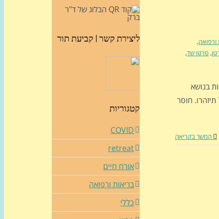
ליצירת קשר | קביעת תור
 ורפואה
,
טן
,
סרטן שד
,
ות בנושא
 תיזהרו. חוסר
קטגוריות
COVID
המשך בקריאה
retreat
אורח חיים
בריאות ורפואה
כללי