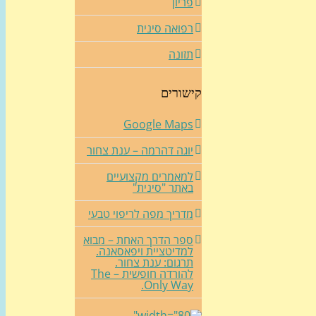
פריון
רפואה סינית
תזונה
קישורים
Google Maps
יוגה דהרמה – ענת צחור
למאמרים מקצועיים
באתר "סינית"
מדריך מפה לריפוי טבעי
ספר הדרך האחת – מבוא
למדיטציית ויפאסאנה.
תרגום: ענת צחור.
להורדה חופשית – The
Only Way.