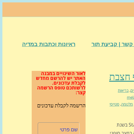
קשר | קביעת תור
ראיונות וכתבות במדיה
לאור השינויים במבנה
האתר
יש להרשם מחדש
לקבלת עדכונים.
לרשותכם טופס הרשמה
ים
,
בריאות
קצר:
mel
מלנומה
,
סטייסי
הרשמה לקבלת עדכונים
זה הסיפור על סטייסי ארהולץ Stacy Erholtz. Stacey Herholtz בשנת
ה נפוצה במצב סופני