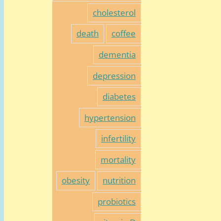
cholesterol
death
coffee
dementia
depression
diabetes
hypertension
infertility
mortality
obesity
nutrition
probiotics