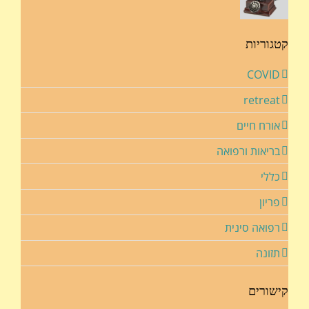
קטגוריות
COVID
retreat
אורח חיים
בריאות ורפואה
כללי
פריון
רפואה סינית
תזונה
קישורים