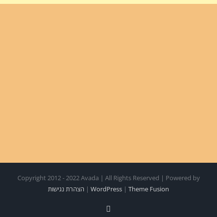
Copyright 2012 - 2022 Avada | All Rights Reserved | Powered by
Theme Fusion
|
WordPress
|
הצהרת נגישות
Facebook