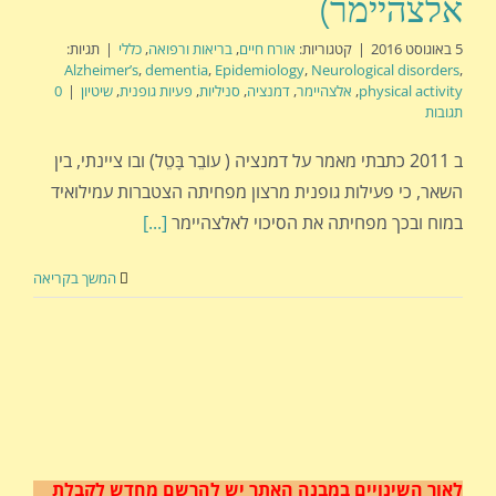
אלצהיימר)
5 באוגוסט 2016
|
קטגוריות:
אורח חיים
,
בריאות ורפואה
,
כללי
|
תגיות:
Alzheimer’s
,
dementia
,
Epidemiology
,
Neurological disorders
,
physical activity
,
אלצהיימר
,
דמנציה
,
סניליות
,
פעיות גופנית
,
שיטיון
|
0
תגובות
ב 2011 כתבתי מאמר על דמנציה ( עוֹבֵר בָּטֵל) ובו ציינתי, בין
השאר, כי פעילות גופנית מרצון מפחיתה הצטברות עמילואיד
במוח ובכך מפחיתה את הסיכוי לאלצהיימר
[...]
המשך בקריאה
לאור השינויים במבנה האתר
יש להרשם מחדש לקבלת