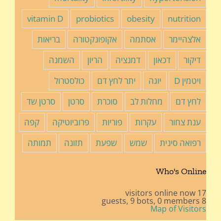
vitamin D
probiotics
obesity
nutrition
אלצהיימר
אסתמה
אקופונקטורה
בריאות
דיקור
דכאון
דמנציה
הריון
השמנה
ויטמין D
יוגה
יתר לחץ דם
כולסטרול
לחץ דם
מחלות לב
סוכרת
סרטן
סרטן שד
ענת צחור
עקרות
פוריות
פרוביוטיקה
קפה
רפואה סינית
שמש
שפעת
תזונה
תמותה
Who's Online
17 visitors online now
9 bots,
0 members
8 guests,
Map of Visitors