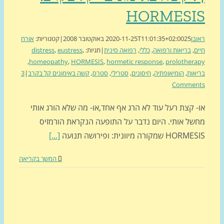
HORMESI
בן
25 באוקטובר 2008
2020-11-25T11:01:35+02:00
|
קטגוריות:
אורח
ם
,
בריאות ורפואה
,
כללי
,
רפואה סינית
|
תגיות:
,
eustress
,
distress
,
homeopathy
,
HORMESIS
,
hormetic response
,
prolother
אות
,
הומיאופתיה
,
חיסונים
,
סטרילי
,
סטרס
,
קשה באימונים קל בקרב
|
3
Commen
 קצת רעל עוד לא הרג אף אחד,או- מה שלא הורג אותי
של אותי. היום נדבר על התופעה הנקראת הורמזיס
H שמקורה מיוונית: ופירושה תנועה
[...]
המשך בקריאה