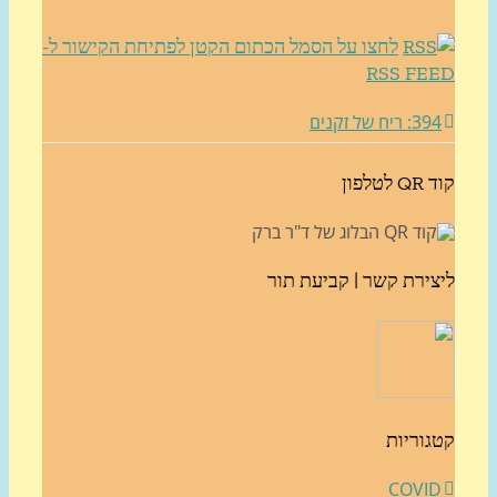
לחצו על הסמל הכתום הקטן לפתיחת הקישור ל-
RSS FE
3: ריח של זקנים
לטלפון
צירת קשר | קביעת תור
גוריות
COVI