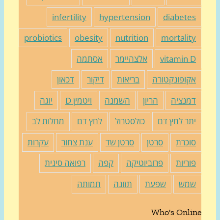
infertility
hypertension
diabete
probiotics
obesity
nutrition
mortalit
vitamin 
אלצהיימר
אסתמה
קופונקטורה
בריאות
דיקור
דכאון
מנציה
הריון
השמנה
ויטמין D
יוגה
תר לחץ דם
כולסטרול
לחץ דם
מחלות לב
וכרת
סרטן
סרטן שד
ענת צחור
עקרות
וריות
פרוביוטיקה
קפה
רפואה סינית
מש
שפעת
תזונה
תמותה
Who's Onli