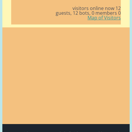
12 v
12 bots,
0 member
Map of Visito