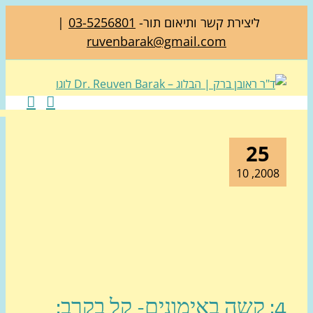
ליצירת קשר ותיאום תור-
03-5256801
|
ruvenbarak@gmail.com
25
2008, 1
4: קשה באימונים- קל בקרב: