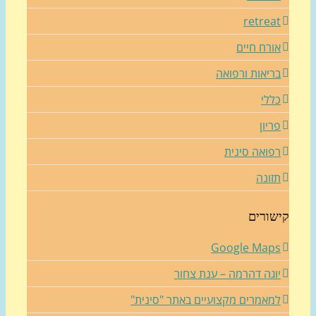
retrea
ורח חיים
ריאות ורפואה
ללי
ריון
פואה סינית
זונה
שורים
Google Map
וגה דהרמה – ענת צחור
מאמרים מקצועיים באתר "סינית"