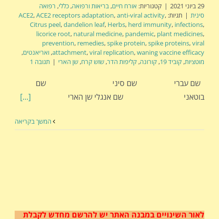
29 ביוני 2021
|
קטגוריות:
אורח חיים
,
בריאות ורפואה
,
כללי
,
רפואה
סינית
|
תגיות:
,
anti-viral activity
,
ACE2 receptors adaptation
,
ACE2
Citrus peel
,
dandelion leaf
,
Herbs
,
herd immunity
,
infections
,
licorice root
,
natural medicine
,
pandemic
,
plant medicines
,
prevention
,
remedies
,
spike protein
,
spike proteins
,
viral
waning vaccine efficacy
,
viral replication
,
attachment
,
ואריאנטים
,
מוטציות
,
קוביד 19
,
קורונה
,
קליפות הדר
,
שוש קרח
,
שן הארי
|
תגובה 1
שם עברי שם סיני שם
בוטאני שם אנגלי שן הארי
[...]
המשך בקריאה
לאור השינויים במבנה האתר
יש להרשם מחדש לקבלת