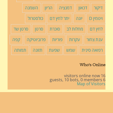
דיקור
דכאון
דמנציה
הריון
השמנה
ויטמין D
יוגה
יתר לחץ דם
כולסטרול
לחץ דם
מחלות לב
סוכרת
סרטן
סרטן שד
ענת צחור
עקרות
פוריות
פרוביוטיקה
קפה
רפואה סינית
שמש
שפעת
תזונה
תמותה
Who's Online
16 visitors online now
10 bots,
0 members
6 guests,
Map of Visitors