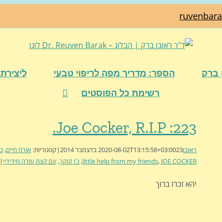
ruvenbar
 ברק
הספר: מדריך מפה לריפוי טבעי
ליצירת 
רשימת כל הפוסטים
223: Joe Cocker, R.I.P.
ראובן
23 בדצמבר 2014
2020-08-02T13:15:58+03:00
|
קטגוריות:
אורח חיים
,
כל
JOE COCKER
,
little help from my friends
,
ג'ו קוקר
,
עם קצת עזרה מידידיי
|
יהא זכרו ברוך