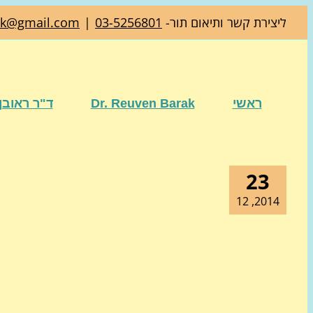
דלג
ליצירת קשר ותיאום תור-
03-5256801
|
ak@gmail.com
לתוכן
ראשי
Dr. Reuven Barak
ד"ר ראובן
23
2014, 12