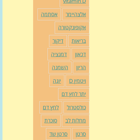
vitamin D
אלצהיימר
אסתמה
אקופונקטורה
בריאות
דיקור
דכאון
דמנציה
הריון
השמנה
ויטמין D
יוגה
יתר לחץ דם
כולסטרול
לחץ דם
מחלות לב
סוכרת
סרטן
סרטן שד