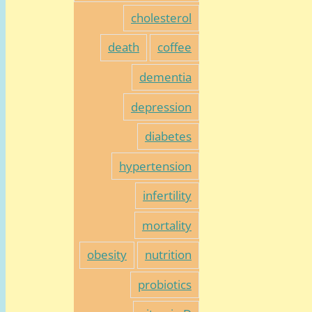
cholesterol
death
coffee
dementia
depression
diabetes
hypertension
infertility
mortality
obesity
nutrition
probiotics