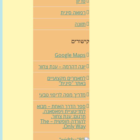
פריון
רפואה סינית
תזונה
קישורים
Google Maps
יוגה דהרמה – ענת צחור
למאמרים מקצועיים
באתר "סינית"
מדריך מפה לריפוי טבעי
ספר הדרך האחת – מבוא
למדיטציית ויפאסאנה.
תרגום: ענת צחור.
להורדה חופשית – The
Only Way.